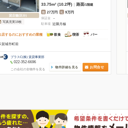
33.75m² (10.2坪)
|
路面
/
1階建
27万円
9万円
敷
礼
貸店舗(区分)
保証金
－
写真充実19枚
駐車場
近隣月極
出店するのにおすすめの業種
飲食
喫茶
バー
多賀城市町前
プラスC(株) 賃貸事業部
022-352-6696
お問合せ
物件詳細を見る
この会社の全物件を見る