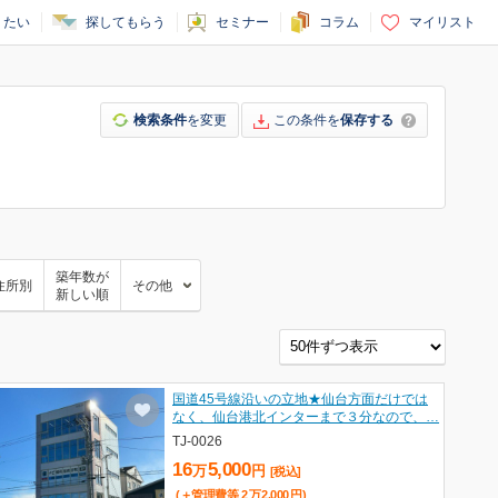
りたい
探してもらう
セミナー
コラム
マイリスト
検索条件
を変更
この条件を
保存する
築年数が
住所別
その他
新しい順
国道45号線沿いの立地★仙台方面だけでは
なく、仙台港北インターまで３分なので、…
TJ-0026
16
5,000
万
円
[税込]
(＋管理費等
2
万
2,000
円
)