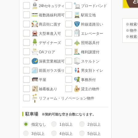
24hセキュリティ
ブロードバンド
複数路線利用可
駅前立地
商店街に面す
幹線道路沿い
※検索
※物件
大型車進入可
エレベーター
※検索
デザイナーズ
照明器具付
OAフロア
権利譲渡付
深夜営業相談可
スケルトン
前面ガラス張り
男女別トイレ
平屋
事務所付
袖看板あり
貸主の物件
リフォーム・リノベーション物件
駐車場
※契約可能な空き台数になります。
指定なし
1台以上
2台以上
3台以上
4台以上
5台以上