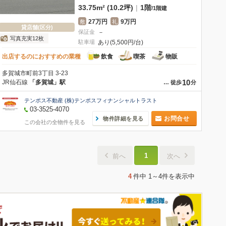
33.75m² (10.2坪)
|
1階
/
1階建
27万円
9万円
敷
礼
貸店舗(区分)
保証金
－
写真充実12枚
駐車場
あり(5,500円/台)
出店するのにおすすめの業種
飲食
喫茶
物販
多賀城市町前3丁目 3-23
10
JR仙石線
「多賀城」駅
…
徒歩
分
テンポス不動産 (株)テンポスフィナンシャルトラスト
03-3525-4070
お問合せ
物件詳細を見る
この会社の全物件を見る
1
前へ
次へ
4
件中
1～4件
を表示中