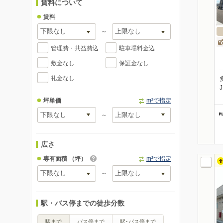
賃料について
賃料
～
管理費・共益費込
駐車場料金込
敷金なし
保証金なし
礼金なし
坪単価
m²で指定
～
広さ
専有面積
（坪）
m²で指定
～
駅・バス停までの徒歩分数
駅まで
バス停まで
駅･バス停まで