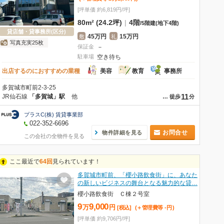
[坪単価 約6,819円/坪]
80m² (24.2坪)
|
4階
/
5階建
(地下4階)
貸店舗・貸事務所(区分)
45万円
15万円
敷
礼
写真充実25枚
保証金
－
駐車場
空き待ち
出店するのにおすすめの業種
美容
教育
事務所
多賀城市町前2-3-25
11
JR仙石線
「多賀城」駅
他
…
徒歩
分
プラスC(株) 賃貸事業部
022-352-6696
お問合せ
物件詳細を見る
この会社の全物件を見る
ここ最近で
64回
見られています！
多賀城市町前、「櫻小路飲食街」に、あなた
の新しいビジネスの舞台となる魅力的な貸…
櫻小路飲食街 Ｃ棟２号室
9
9,000
万
円
[税込]
(＋管理費等
-
円
)
[坪単価 約9,706円/坪]