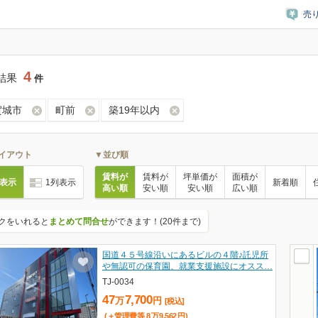
売
4
結果
件
賀城市
町前
築19年以内
イアウト
▼並び順
賃料が
賃料が
坪単価が
面積が
列表示
1列表示
新着順
高い順
安い順
安い順
広い順
クをいれると
まとめて問合せ
ができます！(20件まで)
国道４５号線沿いにあるビルの４階♪託児所
や無認可の保育園、就業支援施設にオスス…
TJ-0034
47
7,700
万
円
[税込]
(＋管理費等
8
万
9,562
円
)