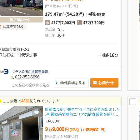
[坪単価 約8,801円/坪]
179.47m² (54.28坪)
|
4階
/
4階建
貸店舗(区分)
477万7,003円
47万7,700円
敷
礼
写真充実25枚
保証金
なし
駐車場
あり
多賀城市町前1-2-1
16
JR仙石線
「中野栄」駅
…
徒歩
分
プラスC(株) 賃貸事業部
022-352-6696
お問合せ
物件詳細を見る
この会社の全物件を見る
ここ最近で
48回
見られています！
町前飲食街が集合する一角に空きが出ました
♪相乗効果で町前エリアの飲食業界を盛り…
TJ-0004
9
9,000
万
円
[税込]
(＋管理費等
-
円
)
[坪単価 約9,706円/坪]