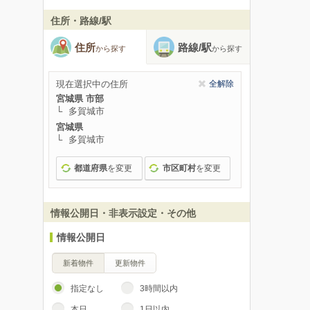
住所・路線/駅
住所
路線/駅
から探す
から探す
現在選択中の住所
全解除
宮城県 市部
多賀城市
宮城県
多賀城市
都道府県
を変更
市区町村
を変更
情報公開日・非表示設定・その他
情報公開日
新着物件
更新物件
指定なし
3時間以内
本日
1日以内