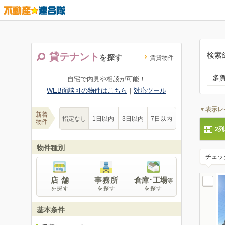
検索
貸テナント
を探す
賃貸物件
多
自宅で内見や相談が可能！
WEB面談可の物件はこちら
｜
対応ツール
▼表示レ
新着
指定なし
1日以内
3日以内
7日以内
物件
2
物件種別
チェッ
店 舗
事務所
倉庫･工場
等
を探す
を探す
を探す
基本条件