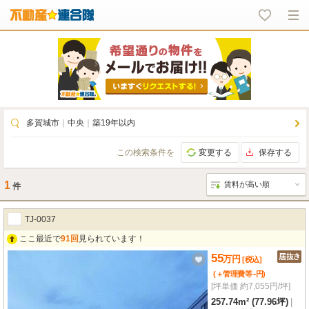
多賀城市
｜
中央
｜
築19年以内
この検索条件を
変更する
保存する
1
件
TJ-0037
ここ最近で
91回
見られています！
55
万
円
[税込]
-
(＋管理費等
円
)
[坪単価 約7,055円/坪]
257.74m² (77.96坪)
|