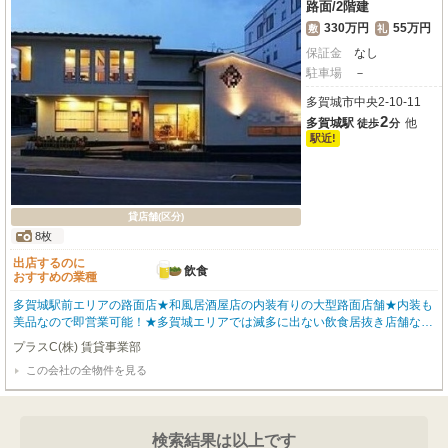
路面
/
2階建
330万円
55万円
敷
礼
保証金
なし
駐車場
－
多賀城市中央2-10-11
2
多賀城駅
他
徒歩
分
駅近!
貸店舗(区分)
8枚
出店するのに
飲食
おすすめの業種
多賀城駅前エリアの路面店★和風居酒屋店の内装有りの大型路面店舗★内装も
美品なので即営業可能！★多賀城エリアでは滅多に出ない飲食居抜き店舗なの
で是非ご内見はお早めに♪
プラスC(株) 賃貸事業部
この会社の全物件を見る
検索結果は以上です