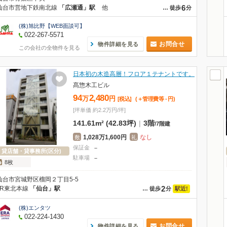
6
仙台市営地下鉄南北線
「広瀬通」駅
他
…
徒歩
分
(株)旭比野【WEB面談可】
022-267-5571
お問合せ
物件詳細を見る
この会社の全物件を見る
日本初の木造高層！フロア１テナントです。
髙惣木工ビル
94
2,480
万
円
[税込]
(＋管理費等
-
円
)
[坪単価 約2.2万円/坪]
141.61m² (42.83坪)
|
3階
/
7階建
1,028万1,600円
なし
敷
礼
保証金
－
貸店舗・貸事務所(区分)
駐車場
－
8枚
仙台市宮城野区榴岡２丁目5-5
2
JR東北本線
「仙台」駅
駅近!
…
徒歩
分
(株)エンタツ
022-224-1430
お問合せ
物件詳細を見る