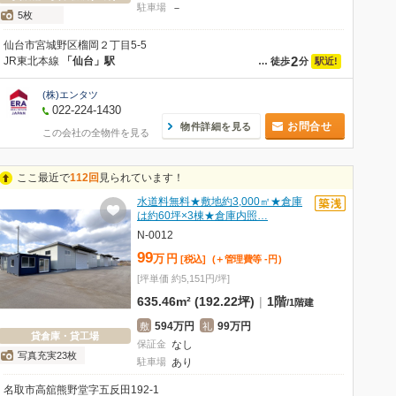
駐車場
－
5枚
仙台市宮城野区榴岡２丁目5-5
2
JR東北本線
「仙台」駅
駅近!
…
徒歩
分
(株)エンタツ
022-224-1430
お問合せ
物件詳細を見る
この会社の全物件を見る
ここ最近で
112回
見られています！
水道料無料★敷地約3,000㎡★倉庫
は約60坪×3棟★倉庫内照…
N-0012
99
万
円
[税込]
(＋管理費等
-
円
)
[坪単価 約5,151円/坪]
635.46m² (192.22坪)
|
1階
/
1階建
594万円
99万円
敷
礼
貸倉庫・貸工場
保証金
なし
写真充実23枚
駐車場
あり
名取市高舘熊野堂字五反田192-1