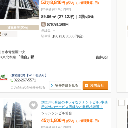
52
8,840
万
円
[税込]
(＋管理費等
-
円
)
[坪単価 約2.0万円/坪]
89.66m² (27.12坪)
|
2階
/
7階建
576万9,168円
敷
貸事務所(区分)
保証金
－
8枚
駐車場
あり(3万8,500円/台)
仙台市青葉区中央
6
JR東北本線
「仙台」駅
…
徒歩
分
(株)旭比野【WEB面談可】
022-267-5571
お問合せ
物件詳細を見る
この会社の全物件を見る
2021年6月築のキレイなテナントビル♪事務
所以外のサービス店舗など業種相談可！
シャンソンビル仙台
45
1,800
万
円
[税込]
(＋管理費等
-
円
)
[坪単価 約1.4万円/坪]