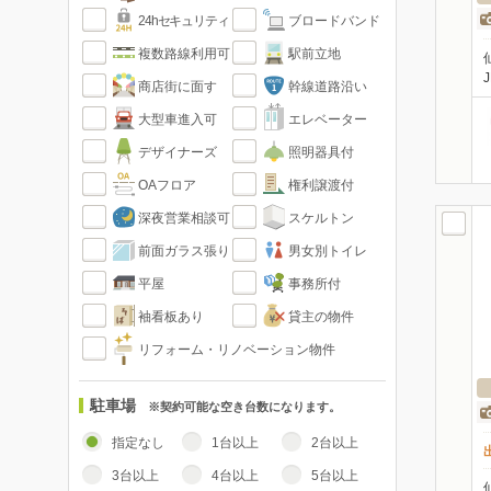
24hセキュリティ
ブロードバンド
複数路線利用可
駅前立地
商店街に面す
幹線道路沿い
大型車進入可
エレベーター
デザイナーズ
照明器具付
OAフロア
権利譲渡付
深夜営業相談可
スケルトン
前面ガラス張り
男女別トイレ
平屋
事務所付
袖看板あり
貸主の物件
リフォーム・リノベーション物件
駐車場
※契約可能な空き台数になります。
指定なし
1台以上
2台以上
3台以上
4台以上
5台以上