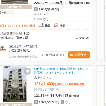
226.62m² (68.55坪)
|
1階
/
8階建
(地下1階)
貸店舗(区分)
1,645万2,000円
敷
4枚
保証金
－
駐車場
なし
出店するのにおすすめの業種
物販
美容
仙台市青葉区中央3-1-20
5
JR東北本線
「仙台」駅
…
徒歩
分
(株)旭比野【WEB面談可】
022-267-5571
お問合せ
物件詳細を見る
この会社の全物件を見る
仙台駅東口目の前の1階路面店♪日本初の木
造高層！フロア１テナントです。
髙惣木工ビル
121
1,400
万
円
[税込]
(＋管理費等
-
円
)
[坪単価 約3.3万円/坪]
121.35m² (36.7坪)
|
路面
/
7階建
1,321万5,273円
なし
敷
礼
貸店舗・貸事務所(区分)