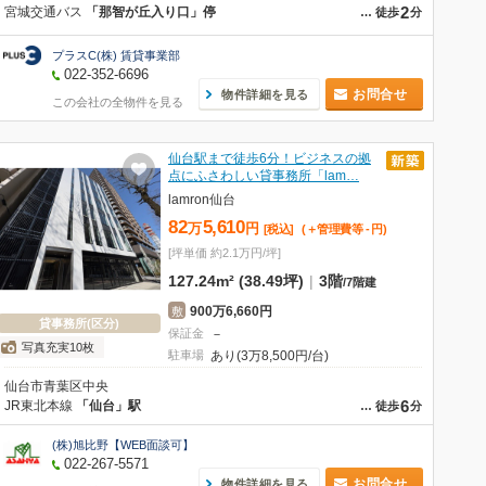
2
宮城交通バス
「那智が丘入り口」停
…
徒歩
分
プラスC(株) 賃貸事業部
022-352-6696
お問合せ
物件詳細を見る
この会社の全物件を見る
仙台駅まで徒歩6分！ビジネスの拠
点にふさわしい貸事務所「lam…
lamron仙台
82
5,610
万
円
[税込]
(＋管理費等
-
円
)
[坪単価 約2.1万円/坪]
127.24m² (38.49坪)
|
3階
/
7階建
900万6,660円
敷
貸事務所(区分)
保証金
－
写真充実10枚
駐車場
あり(3万8,500円/台)
仙台市青葉区中央
6
JR東北本線
「仙台」駅
…
徒歩
分
(株)旭比野【WEB面談可】
022-267-5571
お問合せ
物件詳細を見る