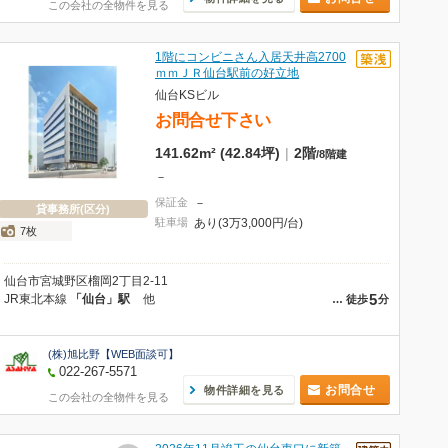
この会社の全物件を見る
1階にコンビニさん入居天井高2700
ｍｍＪＲ仙台駅前の好立地
仙台KSビル
お問合せ下さい
141.62m² (42.84坪)
|
2階
/
8階建
－
保証金
－
貸事務所(区分)
駐車場
あり(3万3,000円/台)
7枚
仙台市宮城野区榴岡2丁目2-11
5
JR東北本線
「仙台」駅
他
…
徒歩
分
(株)旭比野【WEB面談可】
022-267-5571
お問合せ
物件詳細を見る
この会社の全物件を見る