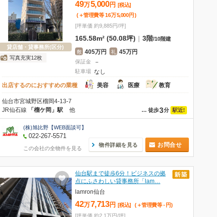
49
5,000
万
円
[税込]
(＋管理費等
16
万
5,000
円
)
[坪単価 約9,885円/坪]
165.58m² (50.08坪)
|
3階
/
10階建
貸店舗・貸事務所(区分)
405万円
45万円
敷
礼
写真充実12枚
保証金
－
駐車場
なし
出店するのにおすすめの業種
美容
医療
教育
仙台市宮城野区榴岡4-13-7
3
JR仙石線
「榴ケ岡」駅
他
駅近!
…
徒歩
分
(株)旭比野【WEB面談可】
022-267-5571
お問合せ
物件詳細を見る
この会社の全物件を見る
仙台駅まで徒歩6分！ビジネスの拠
点にふさわしい貸事務所「lam…
lamron仙台
42
7,713
万
円
[税込]
(＋管理費等
-
円
)
[坪単価 約2.1万円/坪]