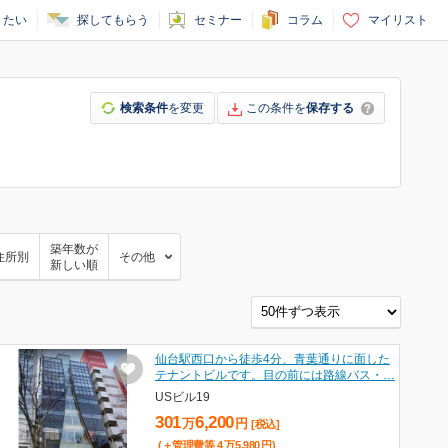
りたい
探してもらう
セミナー
コラム
マイリスト
検索条件
を変更
この条件を
保存する
築年数が
住所別
その他
新しい順
仙台駅西口から徒歩4分、青葉通りに面した
テナントビルです。目の前には路線バス・…
USビル19
301
6,200
万
円
[税込]
(＋管理費等
4
万
5,980
円
)