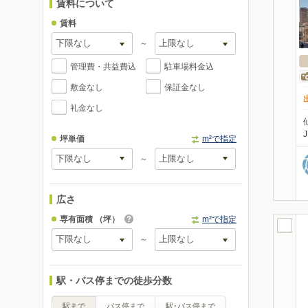
賃料について
賃料
～
管理費・共益費込
駐車場料金込
敷金なし
保証金なし
礼金なし
坪単価
m²で指定
～
広さ
専有面積
（坪）
m²で指定
～
駅・バス停までの徒歩分数
駅まで
バス停まで
駅･バス停まで