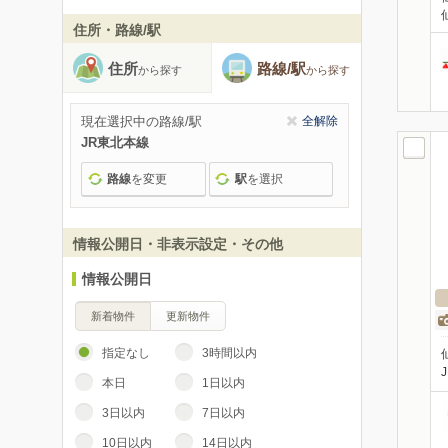
住所・路線/駅
住所
路線/駅
から探す
から探す
現在選択中の路線/駅
全解除
JR東北本線
路線
を変更
駅
を選択
情報公開日・非表示設定・その他
情報公開日
新着物件
更新物件
指定なし
3時間以内
本日
1日以内
3日以内
7日以内
10日以内
14日以内