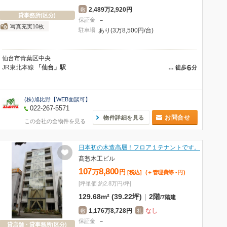
2,489万2,920円
敷
貸事務所(区分)
保証金
－
写真充実10枚
駐車場
あり(3万8,500円/台)
仙台市青葉区中央
6
JR東北本線
「仙台」駅
…
徒歩
分
(株)旭比野【WEB面談可】
022-267-5571
お問合せ
物件詳細を見る
この会社の全物件を見る
日本初の木造高層！フロア１テナントです。
髙惣木工ビル
107
8,800
万
円
[税込]
(＋管理費等
-
円
)
[坪単価 約2.8万円/坪]
129.68m² (39.22坪)
|
2階
/
7階建
1,176万8,728円
なし
敷
礼
保証金
－
貸店舗・貸事務所(区分)