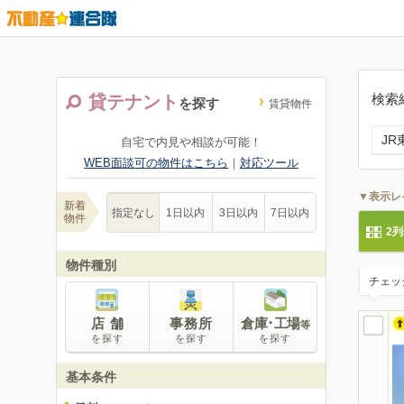
検索
貸テナント
を探す
賃貸物件
J
自宅で内見や相談が可能！
WEB面談可の物件はこちら
｜
対応ツール
▼表示レ
新着
指定なし
1日以内
3日以内
7日以内
物件
2
物件種別
チェッ
店 舗
事務所
倉庫･工場
等
を探す
を探す
を探す
基本条件