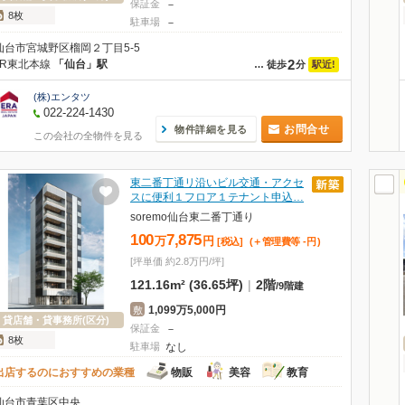
保証金
－
8枚
駐車場
－
仙台市宮城野区榴岡２丁目5-5
2
JR東北本線
「仙台」駅
駅近!
…
徒歩
分
(株)エンタツ
022-224-1430
お問合せ
物件詳細を見る
この会社の全物件を見る
東二番丁通リ沿いビル交通・アクセ
スに便利１フロア１テナント申込…
soremo仙台東二番丁通り
100
7,875
万
円
[税込]
(＋管理費等
-
円
)
[坪単価 約2.8万円/坪]
121.16m² (36.65坪)
|
2階
/
9階建
1,099万5,000円
敷
貸店舗・貸事務所(区分)
保証金
－
8枚
駐車場
なし
出店するのにおすすめの業種
物販
美容
教育
仙台市青葉区中央