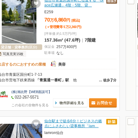
仙台市青葉区国分町に位置する「Gr
ace広瀬通」4階・5階、貸…
E259
70
6,860
万
円
[税込]
(＋管理費等
5
万
2,360
円
)
[坪単価 約1.5万円/坪]
157.36m² (47.6坪)
|
7階建
保証金
257
万
400
円
貸店舗・貸事務所(区分)
駐車場
なし
写真充実15枚
出店するのにおすすめの業種
美容
仙台市青葉区国分町1-7-13
7
仙台市営地下鉄東西線
「青葉通一番町」駅
他
…
徒歩
分
(株)旭比野【WEB面談可】
022-267-5571
お問合せ
物件詳細を見る
この会社の全物件を見る
仙台駅まで徒歩6分！ビジネスの拠
点にふさわしい貸事務所「lam…
lamron仙台