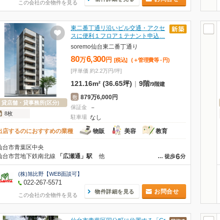
この会社の全物件を見る
東二番丁通リ沿いビル交通・アクセ
スに便利１フロア１テナント申込…
soremo仙台東二番丁通り
80
6,300
万
円
[税込]
(＋管理費等
-
円
)
[坪単価 約2.2万円/坪]
121.16m² (36.65坪)
|
9階
/
9階建
879万6,000円
敷
貸店舗・貸事務所(区分)
保証金
－
8枚
駐車場
なし
出店するのにおすすめの業種
物販
美容
教育
仙台市青葉区中央
6
仙台市営地下鉄南北線
「広瀬通」駅
他
…
徒歩
分
(株)旭比野【WEB面談可】
022-267-5571
お問合せ
物件詳細を見る
この会社の全物件を見る