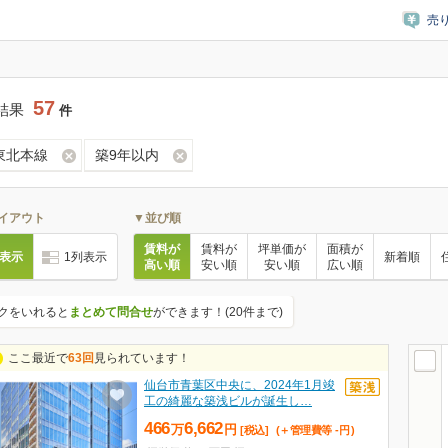
売
57
結果
件
R東北本線
築9年以内
イアウト
▼並び順
賃料が
賃料が
坪単価が
面積が
列表示
1列表示
新着順
高い順
安い順
安い順
広い順
クをいれると
まとめて問合せ
ができます！(20件まで)
ここ最近で
63回
見られています！
仙台市青葉区中央に、2024年1月竣
工の綺麗な築浅ビルが誕生し…
466
6,662
万
円
[税込]
(＋管理費等
-
円
)