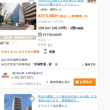
2026年11月竣工の仙台東口に新築
のビルが建ちます。クリニッ…
（仮称）榴岡ビル
63
5,580
万
円
[税込]
(＋管理費等
-
円
)
[坪単価 約1.3万円/坪]
159.2m² (48.15坪)
|
2階
/
5階建
577万8,000円
敷
貸店舗・貸事務所(区分)
保証金
－
3枚
駐車場
なし
出店するのにおすすめの業種
医療
仙台市宮城野区榴岡
7
仙台市営地下鉄東西線
「宮城野通」駅
他
…
徒歩
分
(株)旭比野【WEB面談可】
022-267-5571
お問合せ
物件詳細を見る
この会社の全物件を見る
申込の審査により保証会社加入をお願いする
場合があります。業種相談可。
クリエイト仙台東ビル