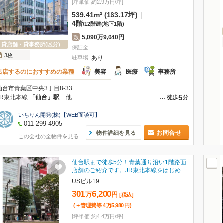
[坪単価 約2.9万円/坪]
539.41m² (163.17坪)
|
4階
/
12階建
(地下1階)
5,090万9,040円
敷
貸店舗・貸事務所(区分)
保証金
－
3枚
駐車場
あり
出店するのにおすすめの業種
美容
医療
事務所
仙台市青葉区中央3丁目8-33
5
JR東北本線
「仙台」駅
他
…
徒歩
分
いちりん開発(株)【WEB面談可】
011-299-4905
お問合せ
物件詳細を見る
この会社の全物件を見る
仙台駅まで徒歩5分！青葉通り沿い1階路面
店舗のご紹介です。JR東北本線をはじめ…
USビル19
301
6,200
万
円
[税込]
(＋管理費等
4
万
5,980
円
)
[坪単価 約4.4万円/坪]