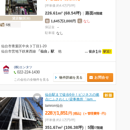
[坪単価 約4.4万円/坪]
226.61m² (68.54坪)
|
路面
/
8階建
貸店舗(区分)
1,645万2,000円
なし
敷
礼
6枚
保証金
－
駐車場
なし
仙台市青葉区中央３丁目1-20
1
仙台市営地下鉄東西線
「仙台」駅
他
駅近!
…
徒歩
分
(株)エンタツ
022-224-1430
お問合せ
物件詳細を見る
この会社の全物件を見る
仙台駅まで徒歩6分！ビジネスの拠
点にふさわしい貸事務所「lam…
lamron仙台
228
1,851
万
円
[税込]
(＋管理費等
-
円
)
[坪単価 約2.1万円/坪]
351.67m² (106.38坪)
|
5階
/
7階建