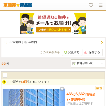
JR常磐線
｜
築9年以内
この検索条件を
変更する
保存する
55
件
ここ最近で
63回
見られています！
466
6,662
万
円
[税込]
-
(＋管理費等
円
)
[坪単価 約2.9万円/坪]