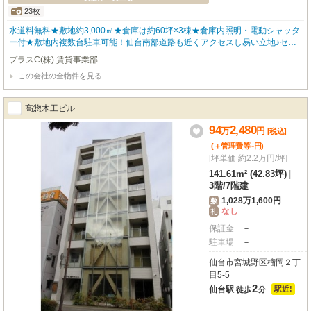
23枚
水道料無料★敷地約3,000㎡★倉庫は約60坪×3棟★倉庫内照明・電動シャッタ
ー付★敷地内複数台駐車可能！仙台南部道路も近くアクセスし易い立地♪セパ
レートされた事務所もあるので作業音などの心配もございません♪中古車販売
プラスC(株) 賃貸事業部
店や大量の商品保管の拠点にオススメ♪
この会社の全物件を見る
髙惣木工ビル
94
2,480
万
円
[税込]
-
(＋管理費等
円
)
[坪単価 約2.2万円/坪]
141.61m² (42.83坪)
|
3階
/
7階建
1,028万1,600円
敷
なし
礼
保証金
－
駐車場
－
仙台市宮城野区榴岡２丁
目5-5
2
仙台駅
駅近!
徒歩
分