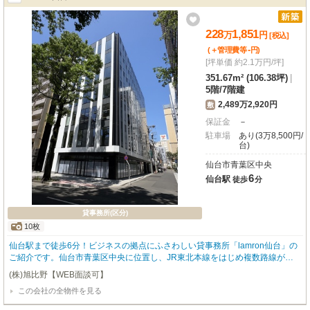
228
1,851
万
円
[税込]
-
(＋管理費等
円
)
[坪単価 約2.1万円/坪]
351.67m² (106.38坪)
|
5階
/
7階建
2,489万2,920円
敷
保証金
－
駐車場
あり(3万8,500円/
台)
仙台市青葉区中央
6
仙台駅
徒歩
分
貸事務所(区分)
10枚
仙台駅まで徒歩6分！ビジネスの拠点にふさわしい貸事務所「lamron仙台」の
ご紹介です。仙台市青葉区中央に位置し、JR東北本線をはじめ複数路線が利
用できる仙台駅からのアクセスは大変良好。周辺にはコンビニや銀行、郵便
(株)旭比野【WEB面談可】
局、ドラッグストアが揃い、日々の業務をスムーズにサポートする環境が整っ
この会社の全物件を見る
ています。広々とした専有面積351.67㎡の5階部分。OAフロア完備で快適なオ
フィス環境を実現します。個別空調で温度調整も自由自在、24時間セキュリテ