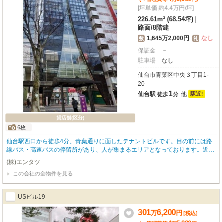
[坪単価 約4.4万円/坪]
226.61m² (68.54坪)
|
路面
/
8階建
1,645万2,000円
なし
敷
礼
保証金
－
駐車場
なし
仙台市青葉区中央３丁目1-
20
1
仙台駅
他
駅近!
徒歩
分
貸店舗(区分)
6枚
仙台駅西口から徒歩4分、青葉通りに面したテナントビルです。目の前には路
線バス・高速バスの停留所があり、人が集まるエリアとなっております。近隣
にはカフェや居酒屋、カラオケ店もあり、お酒を飲む方も非常に多いエリアで
(株)エンタツ
す。当物件も重飲食を含む飲食店相談可能でございます！またクリニック等も
この会社の全物件を見る
相談可能でございますので様々な業態で是非ご相談ください。
USビル19
301
6,200
万
円
[税込]