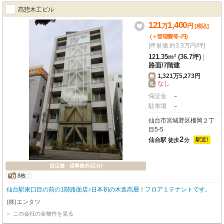
ィーで安心してお仕事に集中できます。エレベーター、照明器具付、男女別ト
髙惣木工ビル
イレ（共用部）も備わり、機能性も兼ね備えています。・分割貸し可能。・契
約形態 ：定期借家契約5年・解約不可期間：3年・ 床荷重：500㎏/㎡・駐車場
121
1,400
万
円
[税込]
は普通車38,500円（税込）、ハイルーフ車は44,000円（税込）申込の審査に
-
(＋管理費等
円
)
て保証会社加入をお願いする場合があります。
[坪単価 約3.3万円/坪]
121.35m² (36.7坪)
|
路面
/
7階建
1,321万5,273円
敷
なし
礼
保証金
－
駐車場
－
仙台市宮城野区榴岡２丁
目5-5
2
仙台駅
駅近!
徒歩
分
貸店舗・貸事務所(区分)
8枚
仙台駅東口目の前の1階路面店♪日本初の木造高層！フロア１テナントです。
(株)エンタツ
この会社の全物件を見る