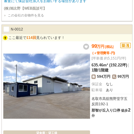
審査にて保証会社加入をお願いする場合があります
(株)旭比野【WEB面談可】
この会社の全物件を見る
N-0012
ここ最近で
114回
見られています！
99
万
円
[税込]
-
(＋管理費等
円
)
[坪単価 約5,151円/坪]
635.46m² (192.22坪)
|
1階
/
1階建
594万円
99万円
敷
礼
保証金
なし
駐車場
あり
名取市高舘熊野堂字五
反田192-1
2
那智が丘入り口停
徒歩
分
貸倉庫・貸工場