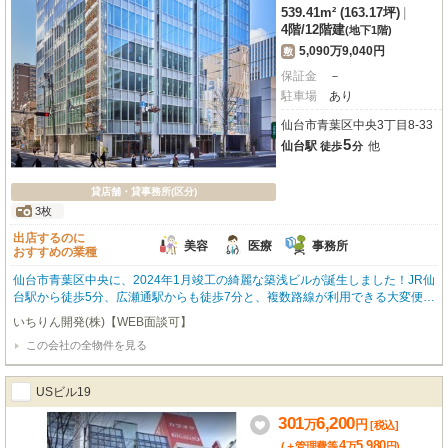
539.41m² (163.17坪)
|
4階
/
12階建
(地下1階)
5,090万9,040円
敷
保証金
－
駐車場
あり
仙台市青葉区中央3丁目8-33
5
仙台駅
他
徒歩
分
貸店舗・貸事務所(区分)
3枚
出店するのに
美容
医療
事務所
おすすめの業種
仙台市青葉区中央に、2024年1月竣工の綺麗な築浅ビルが誕生しました！JR仙
台駅から徒歩5分、広瀬通駅からも徒歩7分と、複数路線が利用できる大変便利
な駅前立地が魅力です。周辺にはスターバックスやコンビニ、銀行、ドラッグ
いちりん開発(株)【WEB面談可】
ストアなどが充実しており、ビジネスを強力にサポートしてくれる環境が整っ
この会社の全物件を見る
ています。広々とした539.41㎡の空間は、OAフロアや個別空調、24時間セキ
ュリティを完備。快適なオフィス環境はもちろん、美容・健康・介護、医療関
連の事業所としてもおすすめです。エレベーターや男女別トイレ、光ファイバ
USビル19
ーも整い、24時間ご利用いただけるのも嬉しいポイントですね。事務所以外の
業種もご相談いただけますので、ぜひ新しいビジネスの拠点として、この素晴
301
6,200
万
円
[税込]
らしい空間をご検討ください。お問い合わせを心よりお待ちしております。
4
5,980
(＋管理費等
万
円
)