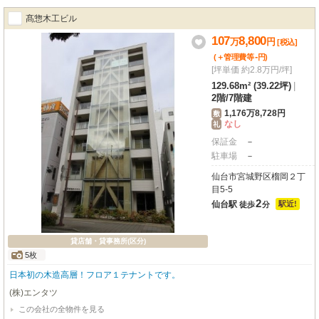
髙惣木工ビル
107
8,800
万
円
[税込]
-
(＋管理費等
円
)
[坪単価 約2.8万円/坪]
129.68m² (39.22坪)
|
2階
/
7階建
1,176万8,728円
敷
なし
礼
保証金
－
駐車場
－
仙台市宮城野区榴岡２丁
目5-5
2
仙台駅
駅近!
徒歩
分
貸店舗・貸事務所(区分)
5枚
日本初の木造高層！フロア１テナントです。
(株)エンタツ
この会社の全物件を見る