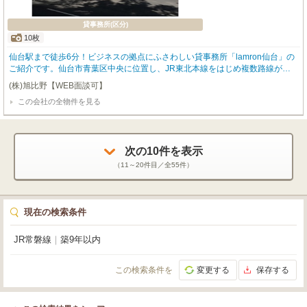
貸事務所(区分)
10枚
仙台駅まで徒歩6分！ビジネスの拠点にふさわしい貸事務所「lamron仙台」の
ご紹介です。仙台市青葉区中央に位置し、JR東北本線をはじめ複数路線が利
用できる仙台駅からのアクセスは大変良好。周辺にはコンビニや銀行、郵便
(株)旭比野【WEB面談可】
局、ドラッグストアが揃い、日々の業務をスムーズにサポートする環境が整っ
この会社の全物件を見る
ています。広々とした専有面積127.24㎡の3階部分。OAフロア完備で快適なオ
フィス環境を実現します。個別空調で温度調整も自由自在、24時間セキュリテ
ィーで安心してお仕事に集中できます。エレベーター、照明器具付、男女別ト
イレ（共用部）も備わり、機能性も兼ね備えています。・分割貸し可能。・契
約形態 ：定期借家契約5年・解約不可期間：3年・ 床荷重：500㎏/㎡・駐車場
次の
10
件を表示
は普通車38,500円（税込）、ハイルーフ車は44,000円（税込）申込の審査に
（
11～20
件目／全
55
件）
て保証会社加入をお願いする場合があります。
現在の検索条件
JR常磐線
｜
築9年以内
この検索条件を
変更する
保存する