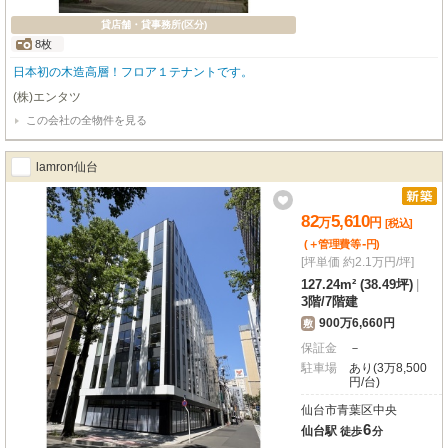
貸店舗・貸事務所(区分)
8枚
日本初の木造高層！フロア１テナントです。
(株)エンタツ
この会社の全物件を見る
lamron仙台
82
5,610
万
円
[税込]
-
(＋管理費等
円
)
[坪単価 約2.1万円/坪]
127.24m² (38.49坪)
|
3階
/
7階建
900万6,660円
敷
保証金
－
駐車場
あり(3万8,500
円/台)
仙台市青葉区中央
6
仙台駅
徒歩
分