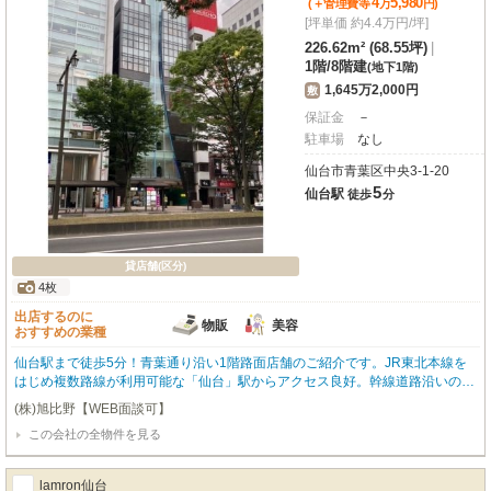
4
5,980
(＋管理費等
万
円
)
[坪単価 約4.4万円/坪]
226.62m² (68.55坪)
|
1階
/
8階建
(地下1階)
1,645万2,000円
敷
保証金
－
駐車場
なし
仙台市青葉区中央3-1-20
5
仙台駅
徒歩
分
貸店舗(区分)
4枚
出店するのに
物販
美容
おすすめの業種
仙台駅まで徒歩5分！青葉通り沿い1階路面店舗のご紹介です。JR東北本線を
はじめ複数路線が利用可能な「仙台」駅からアクセス良好。幹線道路沿いの駅
前立地は、高い集客力と視認性を期待できるでしょう。周辺には銀行、コンビ
(株)旭比野【WEB面談可】
ニ、スーパー、ドラッグストアなど生活利便施設が充実しており、ビジネス拠
この会社の全物件を見る
点として優れた環境です。広々とした専有面積226.62㎡の空間は、スケルトン
渡しのため、お客様のイメージに合わせて自由にレイアウトが可能です。
lamron仙台