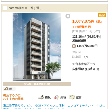
soremo仙台東二番丁通り
100
7,875
万
円
[税込]
-
(＋管理費等
円
)
[坪単価 約2.8万円/坪]
121.16m² (36.65坪)
|
2階
/
9階建
1,099万5,000円
敷
保証金
－
駐車場
なし
仙台市青葉区中央
6
広瀬通駅
他
徒歩
分
貸店舗・貸事務所(区分)
8枚
出店するのに
物販
美容
教育
おすすめの業種
東二番丁通リ沿いビル 交通・アクセスに便利 １フロア１テナント 申込の