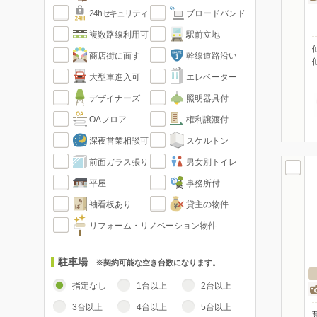
24hセキュリティ
ブロードバンド
複数路線利用可
駅前立地
商店街に面す
幹線道路沿い
大型車進入可
エレベーター
デザイナーズ
照明器具付
OAフロア
権利譲渡付
深夜営業相談可
スケルトン
前面ガラス張り
男女別トイレ
平屋
事務所付
袖看板あり
貸主の物件
リフォーム・リノベーション物件
駐車場
※契約可能な空き台数になります。
指定なし
1台以上
2台以上
3台以上
4台以上
5台以上