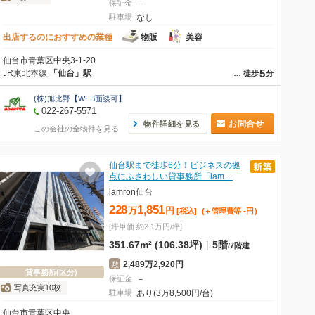
保証金
－
駐車場
なし
出店するのにおすすめの業種
物販
美容
仙台市青葉区中央3-1-20
5
JR東北本線
「仙台」駅
…
徒歩
分
(株)旭比野【WEB面談可】
022-267-5571
お問合せ
物件詳細を見る
この会社の全物件を見る
仙台駅まで徒歩6分！ビジネスの拠
点にふさわしい貸事務所「lam…
lamron仙台
228
1,851
万
円
[税込]
(＋管理費等
-
円
)
[坪単価 約2.1万円/坪]
351.67m² (106.38坪)
|
5階
/
7階建
2,489万2,920円
敷
貸事務所(区分)
保証金
－
写真充実10枚
駐車場
あり(3万8,500円/台)
仙台市青葉区中央