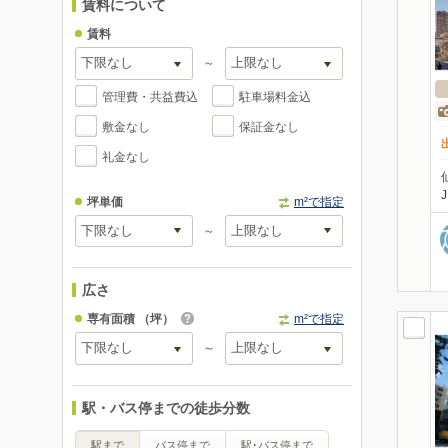
賃料について
賃料
～
管理費・共益費込
駐車場料金込
敷金なし
保証金なし
礼金なし
坪単価
m²で指定
～
広さ
専有面積
（坪）
m²で指定
～
駅・バス停までの徒歩分数
駅まで
バス停まで
駅･バス停まで