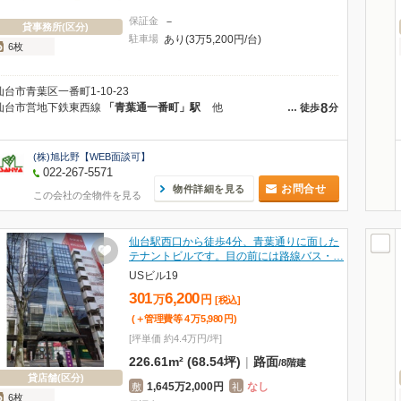
保証金
－
貸事務所(区分)
駐車場
あり(3万5,200円/台)
6枚
仙台市青葉区一番町1-10-23
8
仙台市営地下鉄東西線
「青葉通一番町」駅
他
…
徒歩
分
(株)旭比野【WEB面談可】
022-267-5571
お問合せ
物件詳細を見る
この会社の全物件を見る
仙台駅西口から徒歩4分、青葉通りに面した
テナントビルです。目の前には路線バス・…
USビル19
301
6,200
万
円
[税込]
(＋管理費等
4
万
5,980
円
)
[坪単価 約4.4万円/坪]
226.61m² (68.54坪)
|
路面
/
8階建
貸店舗(区分)
1,645万2,000円
なし
敷
礼
6枚