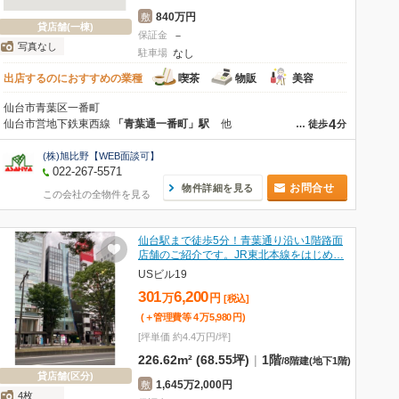
840万円
敷
貸店舗(一棟)
保証金
－
写真なし
駐車場
なし
出店するのにおすすめの業種
喫茶
物販
美容
仙台市青葉区一番町
4
仙台市営地下鉄東西線
「青葉通一番町」駅
他
…
徒歩
分
(株)旭比野【WEB面談可】
022-267-5571
お問合せ
物件詳細を見る
この会社の全物件を見る
仙台駅まで徒歩5分！青葉通り沿い1階路面
店舗のご紹介です。JR東北本線をはじめ…
USビル19
301
6,200
万
円
[税込]
(＋管理費等
4
万
5,980
円
)
[坪単価 約4.4万円/坪]
226.62m² (68.55坪)
|
1階
/
8階建
(地下1階)
貸店舗(区分)
1,645万2,000円
敷
4枚