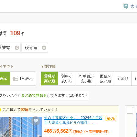
売
109
結果
件
R常磐線
鉄骨造
イアウト
▼並び順
賃料が
賃料が
坪単価が
面積が
列表示
1列表示
新着順
高い順
安い順
安い順
広い順
クをいれると
まとめて問合せ
ができます！(20件まで)
ここ最近で
63回
見られています！
仙台市青葉区中央に、2024年1月竣
工の綺麗な築浅ビルが誕生し…
466
6,662
万
円
[税込]
(＋管理費等
-
円
)