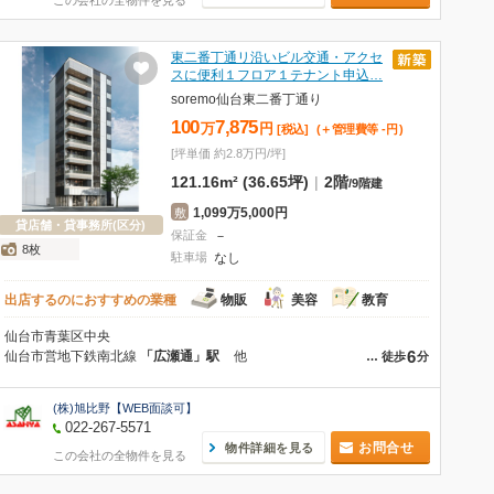
この会社の全物件を見る
東二番丁通リ沿いビル交通・アクセ
スに便利１フロア１テナント申込…
soremo仙台東二番丁通り
100
7,875
万
円
[税込]
(＋管理費等
-
円
)
[坪単価 約2.8万円/坪]
121.16m² (36.65坪)
|
2階
/
9階建
1,099万5,000円
敷
貸店舗・貸事務所(区分)
保証金
－
8枚
駐車場
なし
出店するのにおすすめの業種
物販
美容
教育
仙台市青葉区中央
6
仙台市営地下鉄南北線
「広瀬通」駅
他
…
徒歩
分
(株)旭比野【WEB面談可】
022-267-5571
お問合せ
物件詳細を見る
この会社の全物件を見る