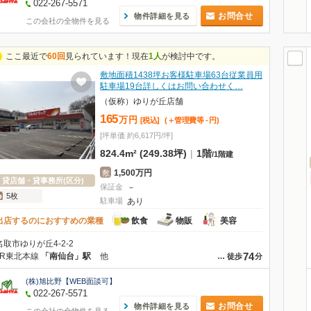
022-267-5571
お問合せ
物件詳細を見る
この会社の全物件を見る
ここ最近で
60回
見られています！現在
1人
が検討中です。
敷地面積1438坪お客様駐車場63台従業員用
駐車場19台詳しくはお問い合わせく…
（仮称）ゆりが丘店舗
165
万
円
[税込]
(＋管理費等
-
円
)
[坪単価 約6,617円/坪]
824.4m² (249.38坪)
|
1階
/
1階建
1,500万円
敷
貸店舗・貸事務所(区分)
保証金
－
5枚
駐車場
あり
出店するのにおすすめの業種
飲食
物販
美容
名取市ゆりが丘4-2-2
74
JR東北本線
「南仙台」駅
他
…
徒歩
分
(株)旭比野【WEB面談可】
022-267-5571
お問合せ
物件詳細を見る