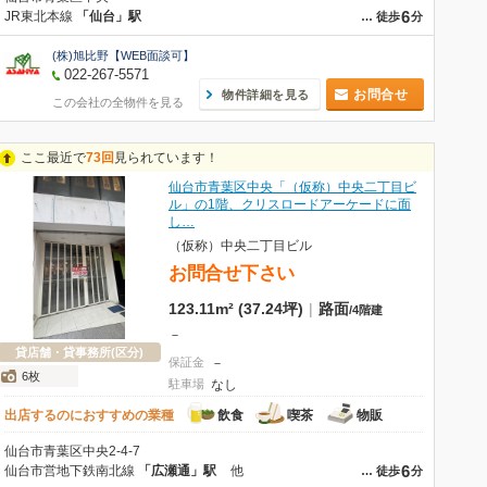
6
JR東北本線
「仙台」駅
…
徒歩
分
(株)旭比野【WEB面談可】
022-267-5571
お問合せ
物件詳細を見る
この会社の全物件を見る
ここ最近で
73回
見られています！
仙台市青葉区中央「（仮称）中央二丁目ビ
ル」の1階、クリスロードアーケードに面
し…
（仮称）中央二丁目ビル
お問合せ下さい
123.11m² (37.24坪)
|
路面
/
4階建
－
貸店舗・貸事務所(区分)
保証金
－
6枚
駐車場
なし
出店するのにおすすめの業種
飲食
喫茶
物販
仙台市青葉区中央2-4-7
6
仙台市営地下鉄南北線
「広瀬通」駅
他
…
徒歩
分