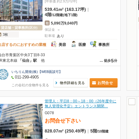
[坪単価 約2.9万円/坪]
539.41m² (163.17坪)
|
4階
/
12階建
(地下1階)
5,090万9,040円
敷
貸店舗・貸事務所(区分)
保証金
－
3枚
駐車場
あり
出店するのにおすすめの業種
美容
医療
事務所
仙台市青葉区中央3丁目8-33
5
JR東北本線
「仙台」駅
他
…
徒歩
分
いちりん開発(株)【WEB面談可】
011-299-4905
お問合せ
物件詳細を見る
この会社の全物件を見る
管理人：平日8：00～18：00（26年度中に
無人管理化予定）エントランス開閉…
G078
お問合せ下さい
828.07m² (250.49坪)
|
5階
/
10階建
－