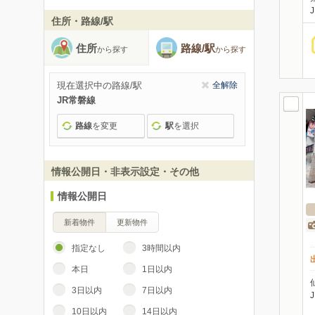
住所・路線/駅
住所
路線/駅
から探す
から探す
現在選択中の路線/駅
全解除
JR常磐線
路線
を変更
駅
を選択
情報公開日・非表示設定・その他
情報公開日
新着物件
更新物件
指定なし
3時間以内
本日
1日以内
3日以内
7日以内
10日以内
14日以内