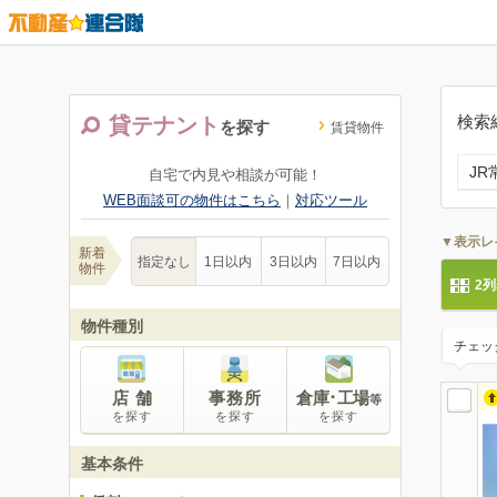
検索
貸テナント
を探す
賃貸物件
J
自宅で内見や相談が可能！
WEB面談可の物件はこちら
｜
対応ツール
▼表示レ
新着
指定なし
1日以内
3日以内
7日以内
物件
2
物件種別
チェッ
店 舗
事務所
倉庫･工場
等
を探す
を探す
を探す
基本条件