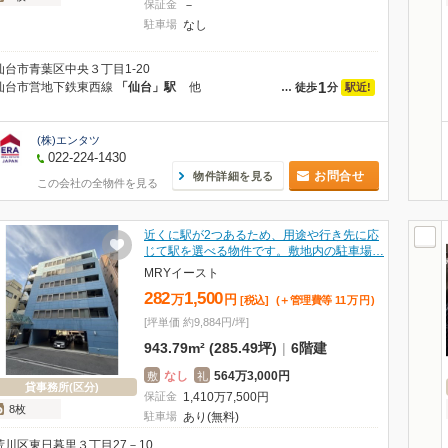
保証金
－
駐車場
なし
仙台市青葉区中央３丁目1-20
1
仙台市営地下鉄東西線
「仙台」駅
他
駅近!
…
徒歩
分
(株)エンタツ
022-224-1430
お問合せ
物件詳細を見る
この会社の全物件を見る
近くに駅が2つあるため、用途や行き先に応
じて駅を選べる物件です。敷地内の駐車場…
MRYイースト
282
1,500
万
円
[税込]
(＋管理費等
11
万
円
)
[坪単価 約9,884円/坪]
943.79m² (285.49坪)
|
6階建
なし
564万3,000円
敷
礼
貸事務所(区分)
保証金
1,410
万
7,500
円
8枚
駐車場
あり(無料)
荒川区東日暮里３丁目27－10