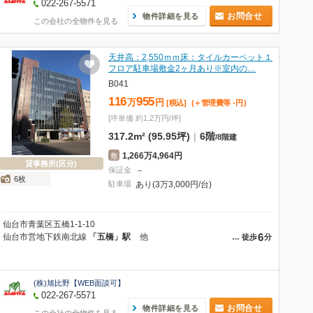
022-267-5571
お問合せ
物件詳細を見る
この会社の全物件を見る
天井高：2,550ｍｍ床：タイルカーペット１
フロア駐車場敷金2ヶ月あり※室内の…
B041
116
955
万
円
[税込]
(＋管理費等
-
円
)
[坪単価 約1.2万円/坪]
317.2m² (95.95坪)
|
6階
/
8階建
1,266万4,964円
敷
貸事務所(区分)
保証金
－
6枚
駐車場
あり(3万3,000円/台)
仙台市青葉区五橋1-1-10
6
仙台市営地下鉄南北線
「五橋」駅
他
…
徒歩
分
(株)旭比野【WEB面談可】
022-267-5571
お問合せ
物件詳細を見る