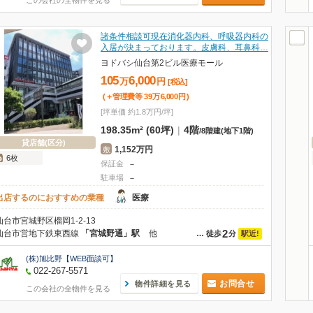
この会社の全物件を見る
諸条件相談可現在消化器内科、呼吸器内科の
入居が決まっております。皮膚科、耳鼻科…
ヨドバシ仙台第2ビル医療モール
105
6,000
万
円
[税込]
(＋管理費等
39
万
6,000
円
)
[坪単価 約1.8万円/坪]
198.35m² (60坪)
|
4階
/
8階建
(地下1階)
貸店舗(区分)
1,152万円
敷
6枚
保証金
－
駐車場
－
出店するのにおすすめの業種
医療
仙台市宮城野区榴岡1-2-13
2
仙台市営地下鉄東西線
「宮城野通」駅
他
駅近!
…
徒歩
分
(株)旭比野【WEB面談可】
022-267-5571
お問合せ
物件詳細を見る
この会社の全物件を見る