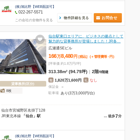
(株)旭比野【WEB面談可】
022-267-5571
お問合せ
物件詳細を見る
この会社の全物件を見る
仙台駅東口エリアに、ビジネスの拠点として
魅力的な貸事務所が登場しました！JR各…
広瀬通SEビル
166
8,480
万
円
[税込]
(＋管理費等
-
円
)
[坪単価 約1.8万円/坪]
313.38m² (94.79坪)
|
2階
/
9階建
1,820万1,600円
なし
敷
礼
貸事務所(区分)
保証金
－
8枚
駐車場
あり(3万3,000円/台)
仙台市宮城野区名掛丁128
7
JR東北本線
「仙台」駅
…
徒歩
分
(株)旭比野【WEB面談可】