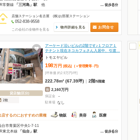
8
JR常磐線
「三河島」駅
他
…
徒歩
分
店舗ステーション名古屋 (株)お部屋ステーション
052-838-9558
お問合せ
物件詳細を見る
この会社の全物件を見る
アーケード沿いビルの2階です♪１フロア１
テナント現在ネコカフェさん入居中、引渡…
トモエヤビル
198
万
円
[税込]
(＋管理費等
-
円
)
[坪単価 約2.9万円/坪]
222.78m² (67.39坪)
|
2階
/
5階建
2,160万円
敷
貸店舗(区分)
保証金
－
2枚
駐車場
なし
出店するのにおすすめの業種
物販
美容
医療
仙台市青葉区中央1-7-11
6
JR東北本線
「仙台」駅
…
徒歩
分