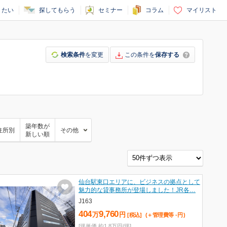
りたい
探してもらう
セミナー
コラム
マイリスト
検索条件
を変更
この条件を
保存する
築年数が
住所別
その他
新しい順
仙台駅東口エリアに、ビジネスの拠点として
魅力的な貸事務所が登場しました！JR各…
J163
404
9,760
万
円
[税込]
(＋管理費等
-
円
)
[坪単価 約1.8万円/坪]