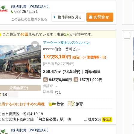
(株)旭比野【WEB面談可】
022-267-5571
お問合せ
物件詳細を見る
この会社の全物件を見る
ここ最近で
40回
見られています！現在
1人
が検討中です。
アーケード街ビルスケルトン
assess仙台一番町ビル
172
8,100
万
円
[税込]
(＋管理費等
-
円
)
[坪単価 約2.2万円/坪]
259.67m² (78.55坪)
|
2階
/
4階建
942万6,000円
157万1,000円
敷
礼
保証金
－
貸店舗(区分)
駐車場
なし
5枚
出店するのにおすすめの業種
飲食
教育
仙台市青葉区一番町4-10-19
3
仙台市営地下鉄南北線
「勾当台公園」駅
他
駅近!
…
徒歩
分
(株)旭比野【WEB面談可】