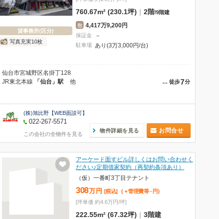
760.67m² (230.1坪)
|
2階
/
9階建
4,417万9,200円
敷
貸事務所(区分)
保証金
－
写真充実10枚
駐車場
あり(3万3,000円/台)
仙台市宮城野区名掛丁128
7
JR東北本線
「仙台」駅
他
…
徒歩
分
(株)旭比野【WEB面談可】
022-267-5571
お問合せ
物件詳細を見る
この会社の全物件を見る
アーケード面すビル詳しくはお問い合わせく
ださい♪定期借家契約（再契約条項あり）
（仮）一番町3丁目テナント
308
万
円
[税込]
(＋管理費等
-
円
)
[坪単価 約4.6万円/坪]
222.55m² (67.32坪)
|
3階建