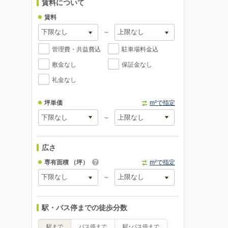
賃料について
賃料
～
管理費・共益費込
駐車場料金込
敷金なし
保証金なし
礼金なし
坪単価
m²で指定
～
広さ
専有面積
（坪）
m²で指定
～
駅・バス停までの徒歩分数
駅まで
バス停まで
駅･バス停まで