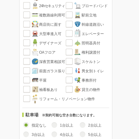
24hセキュリティ
ブロードバンド
複数路線利用可
駅前立地
商店街に面す
幹線道路沿い
大型車進入可
エレベーター
デザイナーズ
照明器具付
OAフロア
権利譲渡付
深夜営業相談可
スケルトン
前面ガラス張り
男女別トイレ
平屋
事務所付
袖看板あり
貸主の物件
リフォーム・リノベーション物件
駐車場
※契約可能な空き台数になります。
指定なし
1台以上
2台以上
3台以上
4台以上
5台以上