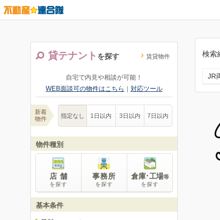
検索
貸テナント
を探す
賃貸物件
J
自宅で内見や相談が可能！
WEB面談可の物件はこちら
｜
対応ツール
新着
指定なし
1日以内
3日以内
7日以内
物件
物件種別
店 舗
事務所
倉庫･工場
等
を探す
を探す
を探す
基本条件