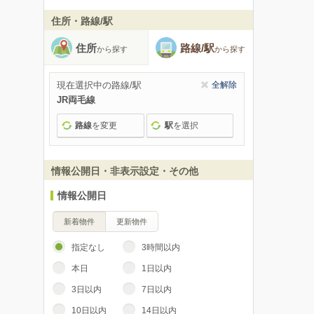
住所・路線/駅
住所
路線/駅
から探す
から探す
現在選択中の路線/駅
全解除
JR両毛線
路線
を変更
駅
を選択
情報公開日・非表示設定・その他
情報公開日
新着物件
更新物件
指定なし
3時間以内
本日
1日以内
3日以内
7日以内
10日以内
14日以内