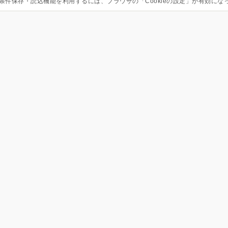
条件保存・読込機能を利用するには、ブラウザの「Cookieの設定」が有効にな