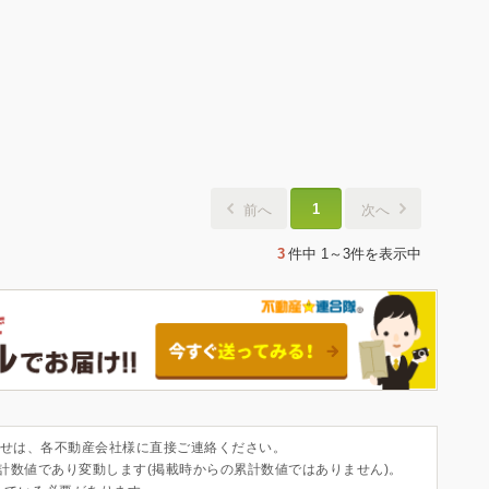
1
前へ
次へ
3
件中
1～3件
を表示中
せは、各不動産会社様に直接ご連絡ください。
集計数値であり変動します(掲載時からの累計数値ではありません)。