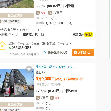
330m² (99.82坪)
|
2階建
なし
70万円
敷
礼
貸店舗(区分)
保証金
210
万
円
写真充実24枚
駐車場
あり(1万3,000円/台)
東大和市立野４丁目５０２－１０
2
多摩モノレール
「桜街道」駅
他
駅近!
…
徒歩
分
店舗ステーション名古屋 (株)お部屋ステーション
052-838-9558
お問合せ
物件詳細を見る
この会社の全物件を見る
徒歩5分に駅がある物件です。
豊ビル
9
9,000
万
円
[税込]
(＋管理費等
-
円
)
[坪単価 約1.2万円/坪]
27.5m² (8.31坪)
|
1階
/
4階建
9万円
なし
敷
礼
保証金
なし
貸店舗(区分)
駐車場
なし
写真充実17枚