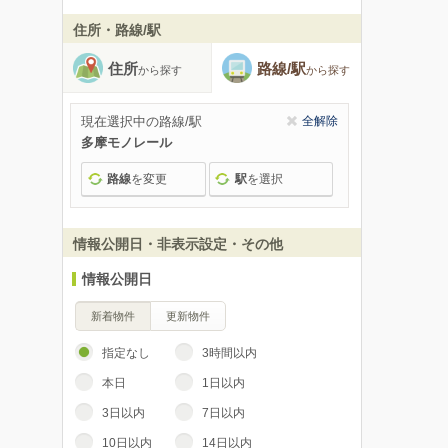
住所・路線/駅
住所
路線/駅
から探す
から探す
現在選択中の路線/駅
全解除
多摩モノレール
路線
を変更
駅
を選択
情報公開日・非表示設定・その他
情報公開日
新着物件
更新物件
指定なし
3時間以内
本日
1日以内
3日以内
7日以内
10日以内
14日以内