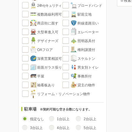
※検索
24hセキュリティ
ブロードバンド
複数路線利用可
駅前立地
商店街に面す
幹線道路沿い
大型車進入可
エレベーター
デザイナーズ
照明器具付
OAフロア
権利譲渡付
深夜営業相談可
スケルトン
前面ガラス張り
男女別トイレ
平屋
事務所付
袖看板あり
貸主の物件
リフォーム・リノベーション物件
駐車場
※契約可能な空き台数になります。
指定なし
1台以上
2台以上
3台以上
4台以上
5台以上