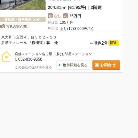
204.81m² (61.95坪)
|
2階建
なし
35万円
敷
礼
貸店舗・貸事務所(区分)
保証金
105
万
円
写真充実23枚
駐車場
あり(1万3,000円/台)
東大和市立野４丁目５０２－１０
2
多摩モノレール
「桜街道」駅
他
駅近!
…
徒歩
分
店舗ステーション名古屋 (株)お部屋ステーション
052-838-9558
お問合せ
物件詳細を見る
この会社の全物件を見る