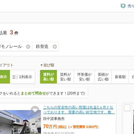
売
3
結果
件
摩モノレール
鉄骨造
イアウト
▼並び順
賃料が
賃料が
坪単価が
面積が
列表示
1列表示
新着順
高い順
安い順
安い順
広い順
クをいれると
まとめて問合せ
ができます！(20件まで)
こちらの安全性の高い部屋は礼金1ヵ月とな
っております。需要の高い好立地です。敷…
田中貸事務所
70
万
円
[税込]
(＋管理費等
5,500
円
)
[坪単価 約7,013円/坪]