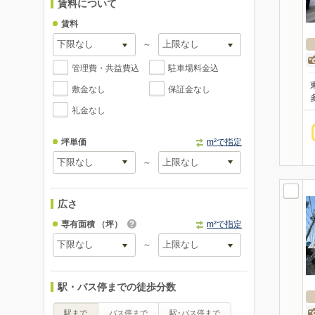
賃料について
賃料
～
管理費・共益費込
駐車場料金込
敷金なし
保証金なし
礼金なし
坪単価
m²で指定
～
広さ
専有面積
（坪）
m²で指定
～
駅・バス停までの徒歩分数
駅まで
バス停まで
駅･バス停まで