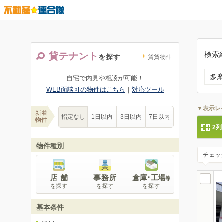
検索
貸テナント
を探す
賃貸物件
多
自宅で内見や相談が可能！
WEB面談可の物件はこちら
｜
対応ツール
▼表示レ
新着
指定なし
1日以内
3日以内
7日以内
物件
2
物件種別
チェッ
店 舗
事務所
倉庫･工場
等
を探す
を探す
を探す
基本条件