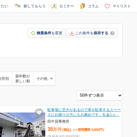
りたい
探してもらう
セミナー
コラム
マイリスト
検索条件
を変更
この条件を
保存する
築年数が
住所別
その他
新しい順
駐車場に空きがあるので車を駐車するスペー
スにお困りの方にもお薦めです。礼金1ヵ…
田中貸事務所
35
万
円
[税込]
(＋管理費等
5,500
円
)
[坪単価 約5,650円/坪]