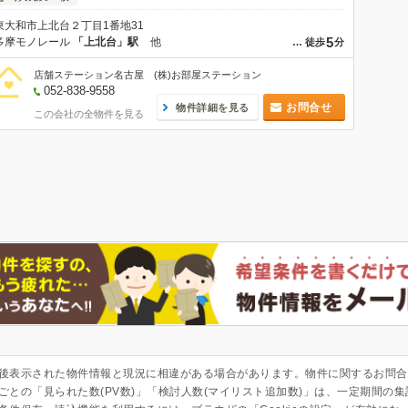
東大和市上北台２丁目1番地31
5
多摩モノレール
「上北台」駅
他
…
徒歩
分
店舗ステーション名古屋 (株)お部屋ステーション
052-838-9558
お問合せ
物件詳細を見る
この会社の全物件を見る
後表示された物件情報と現況に相違がある場合があります。物件に関するお問合
ごとの「見られた数(PV数)」「検討人数(マイリスト追加数)」は、一定期間の