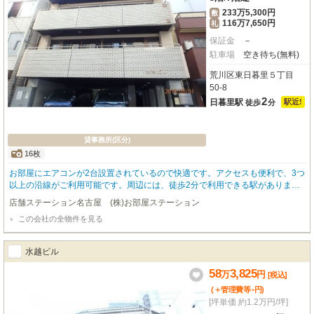
233万5,300円
敷
116万7,650円
礼
保証金
－
駐車場
空き待ち(無料)
荒川区東日暮里５丁目
50-8
2
日暮里駅
駅近!
徒歩
分
貸事務所(区分)
16枚
お部屋にエアコンが2台設置されているので快適です。アクセスも便利で、3つ
以上の沿線がご利用可能です。周辺には、徒歩2分で利用できる駅がありま
す。
店舗ステーション名古屋 (株)お部屋ステーション
この会社の全物件を見る
水越ビル
58
3,825
万
円
[税込]
-
(＋管理費等
円
)
[坪単価 約1.2万円/坪]