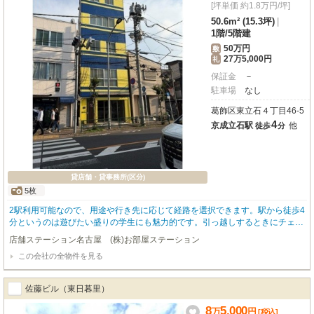
[坪単価 約1.8万円/坪]
50.6m² (15.3坪)
|
1階
/
5階建
50万円
敷
27万5,000円
礼
保証金
－
駐車場
なし
葛飾区東立石４丁目46-5
4
京成立石駅
他
徒歩
分
貸店舗・貸事務所(区分)
5枚
2駅利用可能なので、用途や行き先に応じて経路を選択できます。駅から徒歩4
分というのは遊びたい盛りの学生にも魅力的です。引っ越しするときにチェッ
クしたいのが敷金2ヶ月分の物件。
店舗ステーション名古屋 (株)お部屋ステーション
この会社の全物件を見る
佐藤ビル（東日暮里）
8
5,000
万
円
[税込]