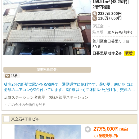
159.51m² (48.25坪)
|
2階
/
7階建
233万5,300円
敷
116万7,650円
礼
保証金
－
駐車場
空き待ち(無料)
荒川区東日暮里５丁目
50-8
2
日暮里駅
駅近!
徒歩
分
貸事務所(区分)
16枚
徒歩2分の距離に駅がある物件で、通勤通学に便利です。暑い夏、寒い冬には
必須のエアコンが2台付いています。3沿線以上がご利用いただける、交通の便
の良い物件です。
店舗ステーション名古屋 (株)お部屋ステーション
この会社の全物件を見る
東立石4丁目ビル
27
5,000
万
円
[税込]
-
(＋管理費等
円
)