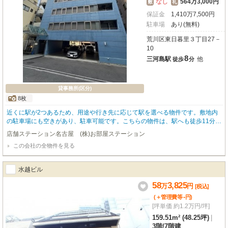
なし
564万3,000円
敷
礼
保証金
1,410
万
7,500
円
駐車場
あり(無料)
荒川区東日暮里３丁目27－
10
8
三河島駅
他
徒歩
分
貸事務所(区分)
8枚
近くに駅が2つあるため、用途や行き先に応じて駅を選べる物件です。敷地内
の駐車場にも空きがあり、駐車可能です。こちらの物件は、駅へも徒歩11分と
歩いてアクセスできます。
店舗ステーション名古屋 (株)お部屋ステーション
この会社の全物件を見る
水越ビル
58
3,825
万
円
[税込]
-
(＋管理費等
円
)
[坪単価 約1.2万円/坪]
159.51m² (48.25坪)
|
3階
/
7階建