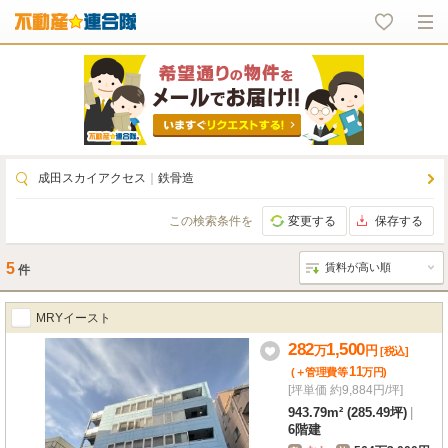
成田スカイアクセス
｜
鉄骨造
この検索条件を
変更する
保存する
5
件
MRYイースト
282
1,500
万
円
[税込]
11
(＋管理費等
万
円
)
[坪単価 約9,884円/坪]
943.79m² (285.49坪)
|
6階建