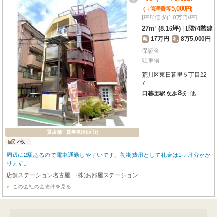
5,000
(＋管理費等
円
)
[坪単価 約1.0万円/坪]
27m² (8.16坪)
|
1階
/
4階建
17万円
8万5,000円
敷
礼
保証金
－
駐車場
－
荒川区東日暮里５丁目22-
7
8
日暮里駅
他
徒歩
分
貸店舗・貸事務所(区分)
2枚
周辺に2駅あるので電車通勤しやすいです。初期費用として礼金は1ヶ月分かか
ります。
店舗ステーション名古屋 (株)お部屋ステーション
この会社の全物件を見る