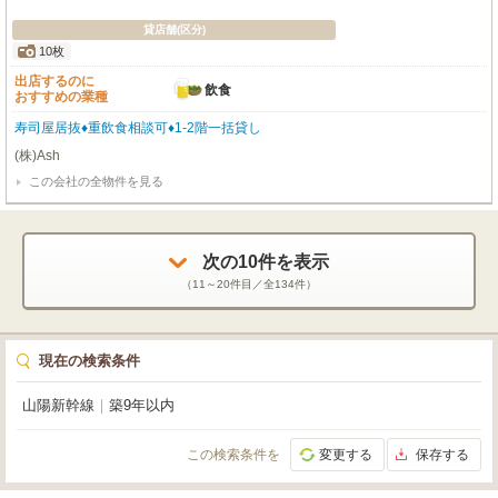
貸店舗(区分)
10枚
出店するのに
飲食
おすすめの業種
寿司屋居抜♦重飲食相談可♦1-2階一括貸し
(株)Ash
この会社の全物件を見る
次の
10
件を表示
（
11～20
件目／全
134
件）
現在の検索条件
山陽新幹線
｜
築9年以内
この検索条件を
変更する
保存する