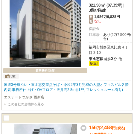
321.98m² (97.39坪)
|
3階
/
7階建
1,986万9,828円
敷
なし
礼
保証金
－
駐車場
あり(2万7,500円/
台)
福岡市博多区東比恵４丁
目 2-10
3
東比恵駅
他
徒歩
分
駅近!
貸事務所(区分)
5枚
国道3号線沿い・東比恵交差点そば・令和2年3月完成の大型オフィスビル各階
内装:事務所仕上げ・OAフロア・天井高2.8m◎1Fリフレッシュルーム有り(喫
煙スペース)
エステートつかさ 西新店
この会社の全物件を見る
156
2,458
万
円
[税込]