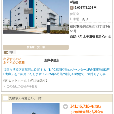
4階建
5,603万3,208円
礼
保証金
－
駐車場
あり
福岡市博多区東那珂2丁目3番
55号
2
西鉄バス 上半道橋
他
徒歩
分
貸倉庫・貸工場
8枚
出店するのに
…
倉庫事務所
おすすめの業種
福岡市博多区東那珂に位置する「NPC福岡空港ロジセンター1F倉庫事務所3F4
F倉庫」をご紹介いたします！2025年5月築の新しい建物で、気持ちよく事業
をスタートできる築浅物件です。西鉄バス「上半道橋」バス停までわずか徒歩
(株)ヒットホーム【WEB面談可】
2分とアクセスしやすく、通勤や物流の拠点としても大変便利ですね。広々と
この会社の全物件を見る
した1455.51㎡の空間は、倉庫と事務所を兼ね備え、多様なビジネスニーズに
お応えできるでしょう。無料駐車場やエレベーター、給排水設備も完備してお
り、大型車の進入も可能ですので、物流倉庫や作業所として効率的な運営が期
九勧承天寺通ビル、8階
待できます。幹線道路沿いの立地とI.C近くという点も、ビジネスチャンスを
広げる大きな魅力です。業務スーパーが徒歩4分と、日々のちょっとした買い
341
6,716
万
円
[税込]
出しにも困りません。ぜひ一度、この広さと利便性を兼ね備えた理想のビジネ
55
6,210
(＋管理費等
万
円
)
ス空間を現地でご体感ください。