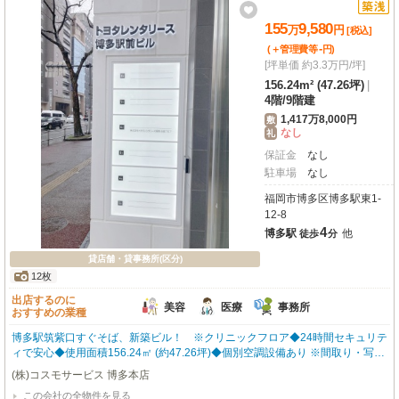
155
9,580
万
円
[税込]
-
(＋管理費等
円
)
[坪単価 約3.3万円/坪]
156.24m² (47.26坪)
|
4階
/
9階建
1,417万8,000円
敷
なし
礼
保証金
なし
駐車場
なし
福岡市博多区博多駅東1-
12-8
4
博多駅
他
徒歩
分
貸店舗・貸事務所(区分)
12枚
出店するのに
美容
医療
事務所
おすすめの業種
博多駅筑紫口すぐそば、新築ビル！ ※クリニックフロア◆24時間セキュリテ
ィで安心◆使用面積156.24㎡ (約47.26坪)◆個別空調設備あり ※間取り・写真
は現況優先となります。 内覧をご希望の方はお気軽にお申し付けください！
(株)コスモサービス 博多本店
福岡の物件全てご紹介出来ます！！何でもご相談下さい♪
この会社の全物件を見る