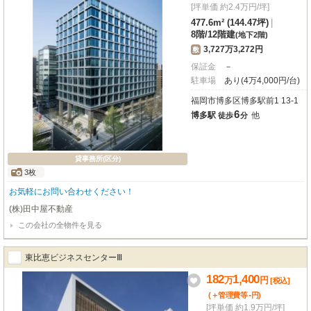
[坪単価 約2.4万円/坪]
477.6m² (144.47坪)
|
8階
/
12階建
(地下2階)
3,727万3,272円
敷
保証金
－
駐車場
あり(4万4,000円/台)
福岡市博多区博多駅前1 13-1
6
博多駅
他
徒歩
分
貸事務所(区分)
3枚
お気軽にお問い合わせください！
(株)田中屋不動産
この会社の全物件を見る
東比恵ビジネスセンターⅢ
182
1,400
万
円
[税込]
-
(＋管理費等
円
)
[坪単価 約1.9万円/坪]