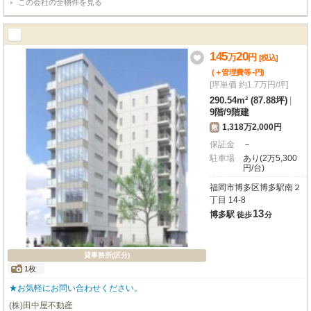
この会社の全物件を見る
145
20
万
円
[税込]
-
(＋管理費等
円
)
[坪単価 約1.7万円/坪]
290.54m² (87.88坪)
|
9階
/
9階建
1,318万2,000円
敷
保証金
－
駐車場
あり(2万5,300
円/台)
福岡市博多区博多駅南２
丁目 14-8
13
博多駅
徒歩
分
貸事務所(区分)
1枚
★お気軽にお問い合わせください。
(株)田中屋不動産