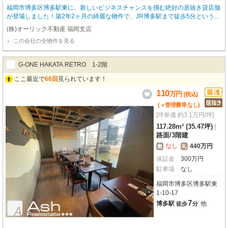
福岡市博多区博多駅東に、新しいビジネスチャンスを掴む絶好の居抜き貸店舗
が登場しました！築2年2ヶ月の綺麗な物件で、JR博多駅まで徒歩5分というア
クセス抜群の立地が魅力です。複数路線が利用でき、お客様にとっても従業員
(株)オーリック不動産 福岡支店
様にとっても大変便利な場所ですね。周辺にはコンビニや飲食店、ドラッグス
この会社の全物件を見る
トアなどが徒歩1分圏内に揃い、ビジネスを強力にサポートしてくれるでしょ
う。広々とした175.93㎡の空間には、バーや寿司屋の設備がそのまま残ってお
り、初期費用を抑えてすぐに開業したい飲食店オーナー様にぴったりです。
G-ONE HAKATA RETRO 1‐2階
ここ最近で
66回
見られています！
110
万
円
[税込]
(＋管理費等
なし
)
[坪単価 約3.1万円/坪]
117.28m² (35.47坪)
|
路面
/
3階建
なし
440万円
敷
礼
保証金
300
万
円
駐車場
なし
福岡市博多区博多駅東
1-10-17
7
博多駅
他
徒歩
分