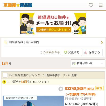
山陽新幹線
｜
築9年以内
この検索条件を
変更する
保存する
134
件
NPC福岡空港ロジセンター1F倉庫事務所 3・4F倉庫
ここ最近で
83回
見られています！
933
8,868
万
円
[税込]
52
4,806
(＋管理費等
万
円
)
[坪単価 約4,451円/坪]
6937.43m² (2098.57坪)
|