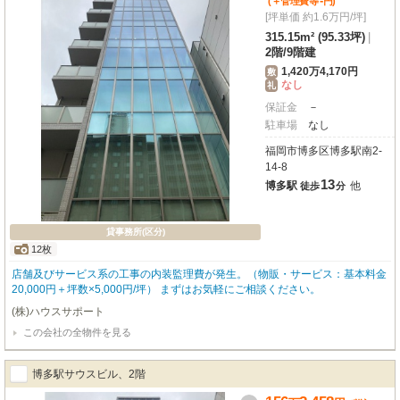
-
(＋管理費等
円
)
[坪単価 約1.6万円/坪]
315.15m² (95.33坪)
|
2階
/
9階建
1,420万4,170円
敷
なし
礼
保証金
－
駐車場
なし
福岡市博多区博多駅南2-
14-8
13
博多駅
他
徒歩
分
貸事務所(区分)
12枚
店舗及びサービス系の工事の内装監理費が発生。（物販・サービス：基本料金
20,000円＋坪数×5,000円/坪） まずはお気軽にご相談ください。
(株)ハウスサポート
この会社の全物件を見る
博多駅サウスビル、2階