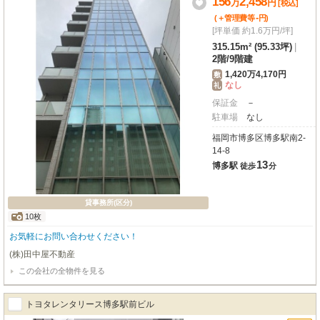
156
2,458
万
円
[税込]
-
(＋管理費等
円
)
[坪単価 約1.6万円/坪]
315.15m² (95.33坪)
|
2階
/
9階建
1,420万4,170円
敷
なし
礼
保証金
－
駐車場
なし
福岡市博多区博多駅南2-
14-8
13
博多駅
徒歩
分
貸事務所(区分)
10枚
お気軽にお問い合わせください！
(株)田中屋不動産
この会社の全物件を見る
トヨタレンタリース博多駅前ビル