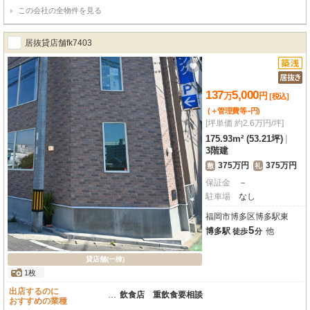
この会社の全物件を見る
居抜貸店舗fk7403
137
5,000
万
円
[税込]
-
(＋管理費等
円
)
[坪単価 約2.6万円/坪]
175.93m² (53.21坪)
|
3階建
375万円
375万円
敷
礼
保証金
－
駐車場
なし
福岡市博多区博多駅東
5
博多駅
他
徒歩
分
貸店舗(一棟)
1枚
出店するのに
…
飲食店 重飲食要相談
おすすめの業種