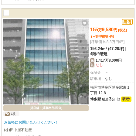
155
9,580
万
円
[税込]
-
(＋管理費等
円
)
[坪単価 約3.3万円/坪]
156.24m² (47.26坪)
|
4階
/
9階建
1,417万8,000円
敷
なし
礼
保証金
－
駐車場
なし
福岡市博多区博多駅東１
丁目 12-8
3
博多駅
他
駅近!
徒歩
分
貸店舗・貸事務所(区分)
7枚
お気軽にお問い合わせください！
(株)田中屋不動産