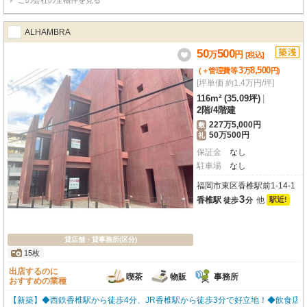
この会社の全物件を見る
ALHAMBRA
50
500
万
円
[税込]
3
8,500
(＋管理費等
万
円
)
[坪単価 約1.4万円/坪]
116m² (35.09坪)
|
2階
/
4階建
227万5,000円
敷
50万500円
礼
保証金
なし
駐車場
なし
福岡市東区香椎駅前1-14-1
3
香椎駅
他
駅近!
徒歩
分
貸店舗・貸事務所(区分)
15枚
出店するのに
喫茶
物販
事務所
おすすめの業種
【新築】◆西鉄香椎駅から徒歩4分、JR香椎駅から徒歩3分で好立地！◆飲食店