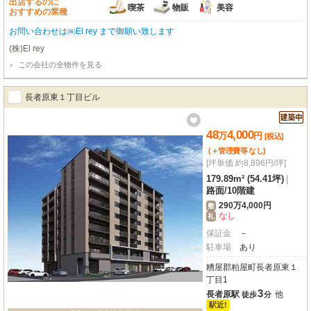
出店するのに
喫茶
物販
美容
おすすめの業種
お問い合わせは㈱El rey まで御願い致します
(株)El rey
この会社の全物件を見る
長者原東１丁目ビル
48
4,000
万
円
[税込]
(＋管理費等
なし
)
[坪単価 約8,896円/坪]
179.89m² (54.41坪)
|
路面
/
10階建
290万4,000円
敷
なし
礼
保証金
－
駐車場
あり
糟屋郡粕屋町長者原東１
丁目1
3
長者原駅
他
徒歩
分
駅近!