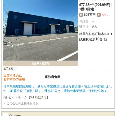
677.68m² (204.99坪)
|
1階
/
1階建
605万円
なし
敷
礼
保証金
－
駐車場
あり
糟屋郡須惠町植木431-1
10
須恵駅
他
徒歩
分
貸倉庫・貸工場
6枚
出店するのに
…
事務所倉庫
おすすめの業種
福岡県糟屋郡須惠町に、新たな事業拠点に最適な貸倉庫・貸工場が登場しまし
た！JR香椎線「須恵」駅まで徒歩10分と、通勤や事業活動に便利な立地で
す。2024年4月築の鉄骨造、約677㎡の広々とした平屋建て。荷物の搬入出も
(株)ヒットホーム【WEB面談可】
スムーズに行え、大型車も進入可能です。複数台の駐車が可能な無料駐車場も
この会社の全物件を見る
確保されており、車両でのアクセスも安心です。照明器具や給排水設備も整備
済みで、事務所スペースを設けての作業拠点としても活用できます。礼金ゼロ
も初期費用を抑えたい方に嬉しいポイント。物流倉庫、作業所、事務所利用な
Grndeur