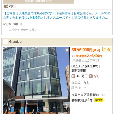
貸店舗・貸事務所(区分)
2枚
【ご内覧は現地集合で来店不要です】日程調整等はお電話頂くか、メールでの
お問い合わせ後にLINE登録されるとスムーズです！追加特典もありますので
詳細はお気軽にお問い合わせ下さい♪
(株)tsunaguto
この会社の全物件を見る
Grandeur
39
6,000
万
円
[税込]
2
6,400
(＋管理費等
万
円
)
[坪単価 約1.6万円/坪]
80.13m² (24.23坪)
|
3階
/
5階建
360万円
なし
敷
礼
保証金
なし
駐車場
－
福岡市東区香椎駅前1-13
2
香椎駅
駅近!
徒歩
分