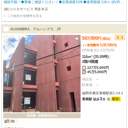
相談可能！◆業種ご相談ください！◆定期借家10年◆使用面積 116㎡ (約35.09
坪) ※間取り・写真は現況優先となります。 福岡の物件全てご紹介出来ま
(株)コスモサービス 博多本店
す！！何でもご相談下さい♪ 内覧をご希望の方はお気軽にお申し付けくださ
この会社の全物件を見る
い！
ALHAMBRA、アルハンブラ、2F
50
500
万
円
[税込]
3
8,500
(＋管理費等
万
円
)
[坪単価 約1.4万円/坪]
116m² (35.09坪)
|
2階
/
4階建
227万5,000円
敷
45万5,000円
礼
保証金
－
駐車場
－
福岡市東区香椎駅前1-14-1
3
香椎駅
他
駅近!
徒歩
分
貸店舗・貸事務所(区分)
3枚