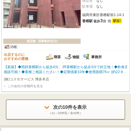
保証金
なし
駐車場
なし
福岡市東区香椎駅前1-14-1
3
香椎駅
他
駅近!
徒歩
分
貸店舗・貸事務所(区分)
15枚
出店するのに
喫茶
物販
事務所
おすすめの業種
【新築】◆西鉄香椎駅から徒歩4分、JR香椎駅から徒歩3分で好立地！◆飲食店
相談可能！◆業種ご相談ください！◆定期借家10年◆使用面積76㎡ (約22.99坪)
※間取り・写真は現況優先となります。 福岡の物件全てご紹介出来ます！！何
(株)コスモサービス 博多本店
でもご相談下さい♪ 内覧をご希望の方はお気軽にお申し付けください！
この会社の全物件を見る
次の
10
件を表示
（
11～20
件目／全
43
件）