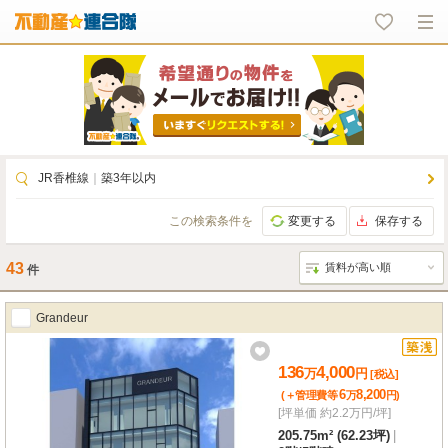
JR香椎線
｜
築3年以内
この検索条件を
変更する
保存する
43
件
Grandeur
136
4,000
万
円
[税込]
6
8,200
(＋管理費等
万
円
)
[坪単価 約2.2万円/坪]
205.75m² (62.23坪)
|