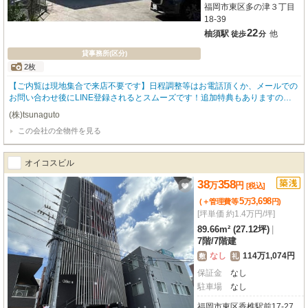
福岡市東区多の津３丁目
18-39
22
柚須駅
他
徒歩
分
貸事務所(区分)
2枚
【ご内覧は現地集合で来店不要です】日程調整等はお電話頂くか、メールでの
お問い合わせ後にLINE登録されるとスムーズです！追加特典もありますので
詳細はお気軽にお問い合わせ下さい♪
(株)tsunaguto
この会社の全物件を見る
オイコスビル
38
358
万
円
[税込]
5
3,698
(＋管理費等
万
円
)
[坪単価 約1.4万円/坪]
89.66m² (27.12坪)
|
7階
/
7階建
なし
114万1,074円
敷
礼
保証金
なし
駐車場
なし
福岡市東区香椎駅前17-27