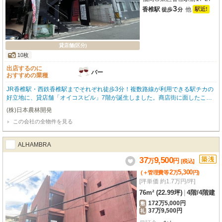
3
香椎駅
他
駅近!
徒歩
分
貸店舗(区分)
10枚
出店するのに
バー
おすすめの業種
JR香椎駅・西鉄香椎駅までそれぞれ徒歩3分！複数路線が利用できる駅チカの
好立地に、貸店舗「オイコスビル」7階が誕生しました。商店街に面したこの
物件は、周辺に香椎名店街やマツモトキヨシ、セピアテラス西鉄香椎などの商
(株)日本農林開発
業施設、飲食店、コンビニ、銀行が充実。人通りが多く、高い集客力が期待で
この会社の全物件を見る
きるビジネス拠点です。専有面積89.66㎡の広々とした空間はスケルトン渡し
のため、お客様の自由な内装デザインが可能です。エレベーター完備で7階へ
のアクセスも快適。初期費用を抑えられる敷金ゼロも魅力。香椎駅前の活気あ
ALHAMBRA
るエリアで、新たなビジネスを始めてみませんか？ぜひお気軽にお問い合わせ
ください。
37
9,500
万
円
[税込]
2
5,300
(＋管理費等
万
円
)
[坪単価 約1.7万円/坪]
76m² (22.99坪)
|
4階
/
4階建
172万5,000円
敷
37万9,500円
礼