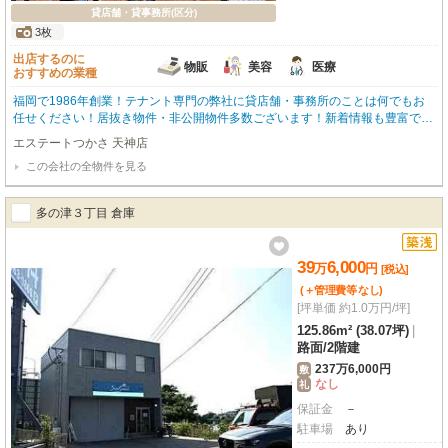
貸店舗・貸事務所(区分)
3枚
出店するのに
物販
美容
医療
おすすめの業種
福岡で1986年創業！テナント専門の弊社に貸店舗・事務所のことは何でもお
任せください！居抜き物件・非公開物件多数ございます！新着情報も豊富で
す！開店・移転・増店・居抜き売却はお気軽にお問い合わせください！
エステートつかさ 天神店
この会社の全物件を見る
多の津３丁目 倉庫
39
6,000
万
円
[税込]
(＋管理費等
なし
)
[坪単価 約1.0万円/坪]
125.86m² (38.07坪)
|
路面
/
2階建
237万6,000円
敷
なし
礼
保証金
－
駐車場
あり