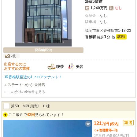
2階
/
5階建
1,240万円
なし
敷
礼
保証金
なし
駐車場
なし
福岡市東区香椎駅前1-13-23
1
香椎駅
他
駅近!
徒歩
分
貸店舗(区分)
2枚
出店するのに
喫茶
美容
おすすめの業種
JR香椎駅至近の1フロアテナント！
エステートつかさ 天神店
この会社の全物件を見る
第50 MPL須恵Ⅰ Ｂ棟
ここ最近で
42回
見られています！
121
万
円
[税込]
-
(＋管理費等
円
)
[坪単価 約5,903円/坪]