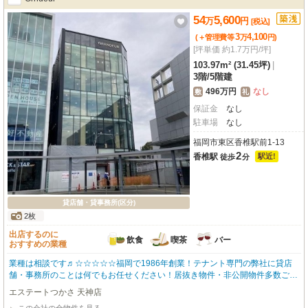
ど、幅広いビジネスニーズに対応します。この新しい環境で、事業の可能性を
広げませんか？内覧は事前予約制ですので、お気軽にお問い合わせください。
54
5,600
万
円
[税込]
※間仕切り用の横柱は撤去します ◆サービス品：基本構造部以外全て ◆損
3
4,100
(＋管理費等
万
円
)
害賠償責任特約付総合保険：加入必須（借主実費） ◆電気代：管理会社検針
[坪単価 約1.7万円/坪]
後請求 ◆解約予告：３ヶ月前 ◆短期解約違約金：１年未満２ヶ月・２年未
満１ヶ月 ◆消費税改定特約有り
103.97m² (31.45坪)
|
3階
/
5階建
496万円
なし
敷
礼
保証金
なし
駐車場
なし
福岡市東区香椎駅前1-13
2
香椎駅
駅近!
徒歩
分
貸店舗・貸事務所(区分)
2枚
出店するのに
飲食
喫茶
バー
おすすめの業種
業種は相談です♬☆☆☆☆☆福岡で1986年創業！テナント専門の弊社に貸店
舗・事務所のことは何でもお任せください！居抜き物件・非公開物件多数ござ
います！新着情報も豊富です！開店・移転・増店・居抜き売却はお気軽にお問
エステートつかさ 天神店
い合わせください！