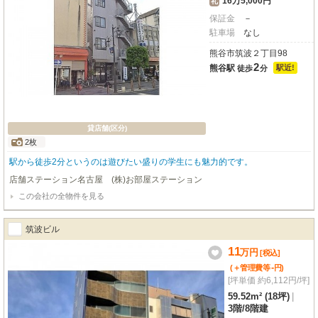
16万5,000円
礼
保証金
－
駐車場
なし
熊谷市筑波２丁目98
2
熊谷駅
駅近!
徒歩
分
貸店舗(区分)
2枚
駅から徒歩2分というのは遊びたい盛りの学生にも魅力的です。
店舗ステーション名古屋 (株)お部屋ステーション
この会社の全物件を見る
筑波ビル
11
万
円
[税込]
-
(＋管理費等
円
)
[坪単価 約6,112円/坪]
59.52m² (18坪)
|
3階
/
8階建