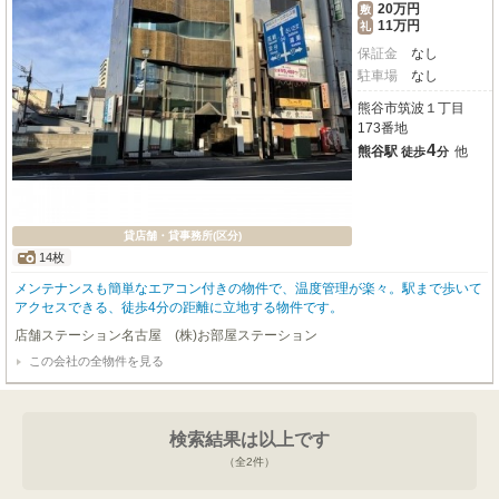
20万円
敷
11万円
礼
保証金
なし
駐車場
なし
熊谷市筑波１丁目
173番地
4
熊谷駅
他
徒歩
分
貸店舗・貸事務所(区分)
14枚
メンテナンスも簡単なエアコン付きの物件で、温度管理が楽々。駅まで歩いて
アクセスできる、徒歩4分の距離に立地する物件です。
店舗ステーション名古屋 (株)お部屋ステーション
この会社の全物件を見る
検索結果は以上です
（全
2
件）