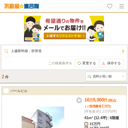
上越新幹線
｜
鉄骨造
この検索条件を
変更する
保存する
2
件
パールビル
16
5,000
万
円
[税込]
1
(＋管理費等
万
円
)
[坪単価 約1.3万円/坪]
41m² (12.4坪)
|
6階建
15万円
敷