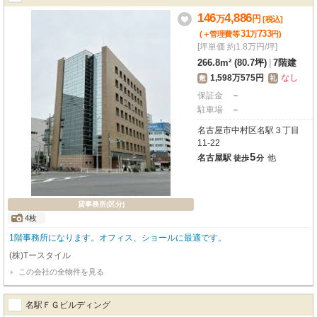
146
4,886
万
円
[税込]
31
733
(＋管理費等
万
円
)
[坪単価 約1.8万円/坪]
266.8m² (80.7坪)
|
7階建
1,598万575円
なし
敷
礼
保証金
－
駐車場
－
名古屋市中村区名駅３丁目
11-22
5
名古屋駅
他
徒歩
分
貸事務所(区分)
4枚
1階事務所になります。オフィス、ショールに最適です。
(株)Tースタイル
この会社の全物件を見る
名駅ＦＧビルディング