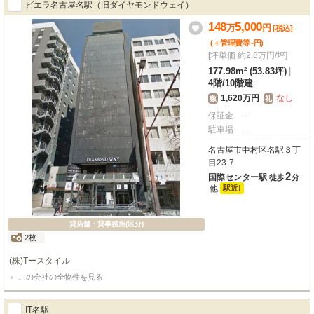
ビエラ名古屋名駅（旧ダイヤモンドウェイ）
148
5,000
万
円
[税込]
-
(＋管理費等
円
)
[坪単価 約2.8万円/坪]
177.98m² (53.83坪)
|
4階
/
10階建
1,620万円
なし
敷
礼
保証金
－
駐車場
－
名古屋市中村区名駅３丁
目23-7
2
国際センター駅
徒歩
分
他
駅近!
貸店舗・貸事務所(区分)
2枚
(株)Tースタイル
この会社の全物件を見る
IT名駅