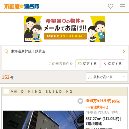
東海道新幹線
｜
鉄骨造
この検索条件を
変更する
保存する
153
件
Ｍ三 ＤＩＮＩＮＧ ＢＵＩＬＤＩＮＧ
366
5,970
万
円
[税込]
-
(＋管理費等
円
)
[坪単価 約3.3万円/坪]
367.27m² (111.09坪)
|
7階
/
9階建