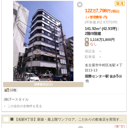
122
7,798
万
円
[税込]
-
(＋管理費等
円
)
[坪単価 約2.9万円/坪]
141.92m² (42.93坪)
|
2階
/
8階建
1,116万1,800円
敷
なし
礼
保証金
－
駐車場
－
名古屋市中村区名駅４丁
目13-13
5
国際センター駅
徒歩
分
他
貸事務所(区分)
12枚
(株)Tースタイル
この会社の全物件を見る
🏢 【名駅4丁目】新築・最上階ワンフロア。こだわりの飲食店を実現する