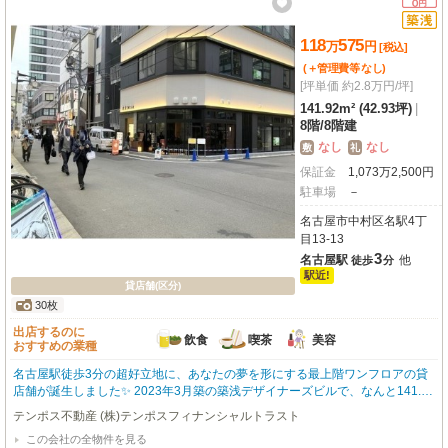
「最高の器」
118
575
万
円
[税込]
(＋管理費等
なし
)
[坪単価 約2.8万円/坪]
141.92m² (42.93坪)
|
8階
/
8階建
なし
なし
敷
礼
保証金
1,073
万
2,500
円
駐車場
－
名古屋市中村区名駅4丁
目13-13
3
名古屋駅
他
徒歩
分
駅近!
貸店舗(区分)
30枚
出店するのに
飲食
喫茶
美容
おすすめの業種
名古屋駅徒歩3分の超好立地に、あなたの夢を形にする最上階ワンフロアの貸
店舗が誕生しました✨ 2023年3月築の築浅デザイナーズビルで、なんと141.92
㎡もの広々としたスケルトン空間！飲食全般（重飲食もOK！）はもちろん、
テンポス不動産 (株)テンポスフィナンシャルトラスト
美容・健康・介護まで、あなたのこだわりを詰め込んだ「最高の器」としてご
この会社の全物件を見る
活用いただけますよ🍽️💇‍♀️複数路線が利用できるので、お客様もスタッフさん