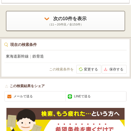
もアクセス楽々🚃 24時間セキュリティー完備で安心感も◎ 周辺にはコンビニ
や銀行、飲食店も充実しており、ビジネスを強力にサポートします。この特別
な場所で、新しい一歩を踏み出しませんか？ぜひ一度、現地をご覧ください
次の
10
件を表示
ね！お待ちしております😊
（
11～20
件目／全
153
件）
現在の検索条件
東海道新幹線
｜
鉄骨造
この検索条件を
変更する
保存する
この検索結果をシェア
メールで送る
LINEで送る