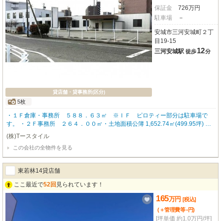
保証金
726
万
円
駐車場
－
安城市三河安城町２丁
目19-15
12
三河安城駅
徒歩
分
貸店舗・貸事務所(区分)
5枚
・１Ｆ倉庫・事務所 ５８８．６３㎡ ※ＩＦ ピロティー部分は駐車場で
す。 ・２Ｆ事務所 ２６４．００㎡・土地面積公簿 1,652.74㎡(499.95坪) 駐
車場有 無料 空き23台 ・都市ガス前面道路有（引込無）
(株)Tースタイル
この会社の全物件を見る
東若林14貸店舗
ここ最近で
52回
見られています！
165
万
円
[税込]
-
(＋管理費等
円
)
[坪単価 約1.0万円/坪]