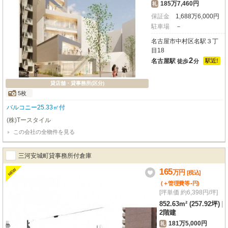
185万7,460円
礼
保証金
1,688
万
6,000
円
駐車場
－
名古屋市中村区名駅３丁
目18
2
名古屋駅
駅近!
徒歩
分
貸店舗・貸事務所(区分)
5枚
バルコニー25.33㎡付
(株)Tースタイル
この会社の全物件を見る
三河安城町貸事務所付倉庫
165
NEW
万
円
[税込]
-
(＋管理費等
円
)
[坪単価 約6,398円/坪]
852.63m² (257.92坪)
|
2階建
181万5,000円
礼