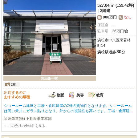
527.04m² (159.42坪)
|
2階建
900万円
なし
敷
礼
保証金
－
駐車場
26万円/台
浜松市中央区東若林
町14
30
浜松駅
徒歩
分
貸店舗(一棟)
2枚
出店するのに
物販
美容
教育
おすすめの業種
ショールーム建屋と工場・倉庫建屋の2棟の貸物件となります。ショールーム
は高い天井にガラス貼りとなり、外からの視認性も高いです。工場・倉庫建屋
は、元々自動車屋のピットだったので、こちらも高い天井となっています。※
遠州鉄道(株) 不動産事業本部
内装等の引き渡し条件については、ご相談ください。
この会社の全物件を見る