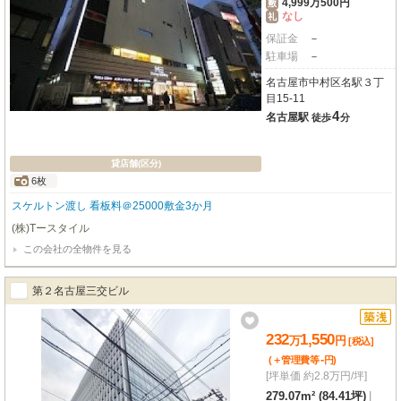
4,999万500円
敷
なし
礼
保証金
－
駐車場
－
名古屋市中村区名駅３丁
目15-11
4
名古屋駅
徒歩
分
貸店舗(区分)
6枚
スケルトン渡し 看板料＠25000敷金3か月
(株)Tースタイル
この会社の全物件を見る
第２名古屋三交ビル
232
1,550
万
円
[税込]
-
(＋管理費等
円
)
[坪単価 約2.8万円/坪]
279.07m² (84.41坪)
|