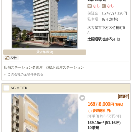
なし
なし
敷
礼
保証金
1,247
万
7,120
円
駐車場
あり(無料)
名古屋市中村区竹橋町6-
8
8
太閤通駅
他
徒歩
分
貸店舗(区分)
22枚
店舗ステーション名古屋 (株)お部屋ステーション
この会社の全物件を見る
AG MEIEKI
168
8,600
万
円
[税込]
-
(＋管理費等
円
)
[坪単価 約3.3万円/坪]
169.15m² (51.16坪)
|
10階建