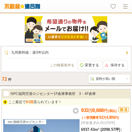
九州新幹線
｜
築3年以内
この検索条件を
変更する
保存する
72
件
NPC福岡空港ロジセンター1F倉庫事務所 3・4F倉庫
ここ最近で
83回
見られています！
933
8,868
万
円
[税込]
52
4,806
(＋管理費等
万
円
)
[坪単価 約4,451円/坪]
6937.43m² (2098.57坪)
|