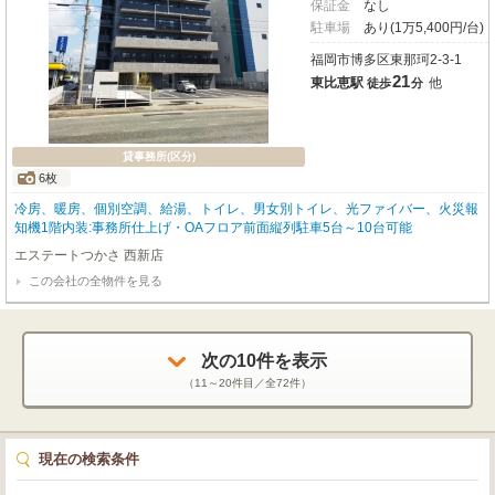
保証金
なし
駐車場
あり(1万5,400円/台)
福岡市博多区東那珂2-3-1
21
東比恵駅
他
徒歩
分
貸事務所(区分)
6枚
冷房、暖房、個別空調、給湯、トイレ、男女別トイレ、光ファイバー、火災報
知機1階内装:事務所仕上げ・OAフロア前面縦列駐車5台～10台可能
エステートつかさ 西新店
この会社の全物件を見る
次の
10
件を表示
（
11～20
件目／全
72
件）
現在の検索条件