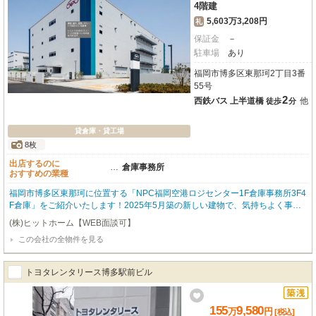
4階建
5,603万3,208円
礼
保証金
－
駐車場
あり
福岡市博多区東那珂2丁目3番
55号
2
西鉄バス 上半道橋
他
徒歩
分
貸倉庫・貸工場
8枚
出店するのに
…
倉庫事務所
おすすめの業種
福岡市博多区東那珂に位置する「NPC福岡空港ロジセンター1F倉庫事務所3F4
F倉庫」をご紹介いたします！2025年5月築の新しい建物で、気持ちよく事業
をスタートできる築浅物件です。西鉄バス「上半道橋」バス停までわずか徒歩
(株)ヒットホーム【WEB面談可】
2分とアクセスしやすく、通勤や物流の拠点としても大変便利ですね。広々と
この会社の全物件を見る
した1455.51㎡の空間は、倉庫と事務所を兼ね備え、多様なビジネスニーズに
お応えできるでしょう。無料駐車場やエレベーター、給排水設備も完備してお
り、大型車の進入も可能ですので、物流倉庫や作業所として効率的な運営が期
トヨタレンタリース博多駅前ビル
待できます。幹線道路沿いの立地とI.C近くという点も、ビジネスチャンスを
広げる大きな魅力です。業務スーパーが徒歩4分と、日々のちょっとした買い
出しにも困りません。ぜひ一度、この広さと利便性を兼ね備えた理想のビジネ
155
9,580
万
円
[税込]
ス空間を現地でご体感ください。