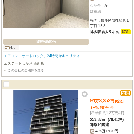
保証金
なし
駐車場
－
福岡市博多区博多駅東１
丁目 12-8
3
博多駅
他
駅近!
徒歩
分
貸事務所(区分)
6枚
エアコン、オートロック、24時間セキュリティ
エステートつかさ 西新店
この会社の全物件を見る
91
3,352
万
円
[税込]
-
(＋管理費等
円
)
[坪単価 約1.2万円/坪]
259.37m² (78.45坪)
|
1階
/
14階建
498万1,920円
敷