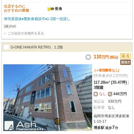
出店するのに
飲食
おすすめの業種
寿司屋居抜♦重飲食相談可♦1-2階一括貸し
(株)Ash
この会社の全物件を見る
G-ONE HAKATA RETRO、1.2階
110
万
円
[税込]
(＋管理費等
なし
)
[坪単価 約3.1万円/坪]
117.28m² (35.47坪)
|
3階建
なし
440万円
敷
礼
保証金
330
万
円
駐車場
なし
福岡市博多区博多駅東
1-10-17
7
博多駅
徒歩
分