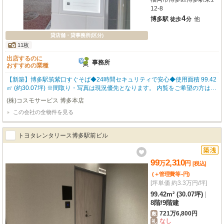
12-8
4
博多駅
他
徒歩
分
貸店舗・貸事務所(区分)
11枚
出店するのに
事務所
おすすめの業種
【新築】博多駅筑紫口すぐそば◆24時間セキュリティで安心◆使用面積 99.42
㎡ (約30.07坪) ※間取り・写真は現況優先となります。 内覧をご希望の方はお
気軽にお申し付けください！ 福岡の物件全てご紹介出来ます！！何でもご相
(株)コスモサービス 博多本店
談下さい♪
この会社の全物件を見る
トヨタレンタリース博多駅前ビル
99
2,310
万
円
[税込]
-
(＋管理費等
円
)
[坪単価 約3.3万円/坪]
99.42m² (30.07坪)
|
8階
/
9階建
721万6,800円
敷
なし
礼