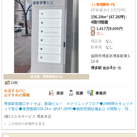
-
(＋管理費等
円
)
[坪単価 約3.3万円/坪]
156.24m² (47.26坪)
|
4階
/
9階建
1,417万8,000円
敷
なし
礼
保証金
なし
駐車場
なし
福岡市博多区博多駅東1-
12-8
4
博多駅
他
徒歩
分
貸店舗・貸事務所(区分)
12枚
出店するのに
美容
医療
事務所
おすすめの業種
博多駅筑紫口すぐそば、新築ビル！ ※クリニックフロア◆24時間セキュリテ
ィで安心◆使用面積156.24㎡ (約47.26坪)◆個別空調設備あり ※間取り・写真
は現況優先となります。 内覧をご希望の方はお気軽にお申し付けください！
(株)コスモサービス 博多本店
福岡の物件全てご紹介出来ます！！何でもご相談下さい♪
この会社の全物件を見る