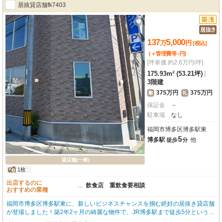
居抜貸店舗fk7403
137
5,000
万
円
[税込]
-
(＋管理費等
円
)
[坪単価 約2.6万円/坪]
175.93m² (53.21坪)
|
3階建
375万円
375万円
敷
礼
保証金
－
駐車場
なし
福岡市博多区博多駅東
5
博多駅
他
徒歩
分
貸店舗(一棟)
1枚
出店するのに
…
飲食店 重飲食要相談
おすすめの業種
福岡市博多区博多駅東に、新しいビジネスチャンスを掴む絶好の居抜き貸店舗
が登場しました！築2年2ヶ月の綺麗な物件で、JR博多駅まで徒歩5分というア
クセス抜群の立地が魅力です。複数路線が利用でき、お客様にとっても従業員