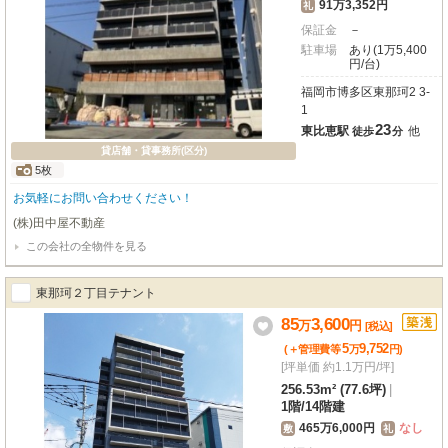
91万3,352円
礼
保証金
－
駐車場
あり(1万5,400
円/台)
福岡市博多区東那珂2 3-
1
23
東比恵駅
他
徒歩
分
貸店舗・貸事務所(区分)
5枚
お気軽にお問い合わせください！
(株)田中屋不動産
この会社の全物件を見る
東那珂２丁目テナント
85
3,600
万
円
[税込]
5
9,752
(＋管理費等
万
円
)
[坪単価 約1.1万円/坪]
256.53m² (77.6坪)
|
1階
/
14階建
465万6,000円
なし
敷
礼