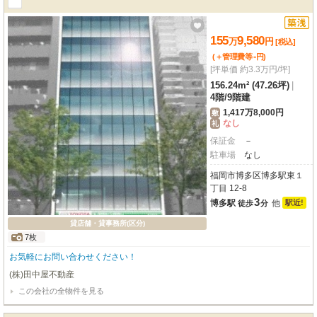
155
9,580
万
円
[税込]
-
(＋管理費等
円
)
[坪単価 約3.3万円/坪]
156.24m² (47.26坪)
|
4階
/
9階建
1,417万8,000円
敷
なし
礼
保証金
－
駐車場
なし
福岡市博多区博多駅東１
丁目 12-8
3
博多駅
他
駅近!
徒歩
分
貸店舗・貸事務所(区分)
7枚
お気軽にお問い合わせください！
(株)田中屋不動産
この会社の全物件を見る