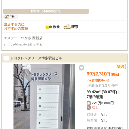
貸店舗・貸事務所(区分)
7枚
出店するのに
飲食
喫茶
おすすめの業種
エステートつかさ 西新店
この会社の全物件を見る
トヨタレンタリース博多駅前ビル
99
2,310
万
円
[税込]
-
(＋管理費等
円
)
[坪単価 約3.3万円/坪]
99.42m² (30.07坪)
|
7階
/
9階建
721万6,800円
敷
なし
礼
保証金
なし
駐車場
なし
福岡市博多区博多駅東1-