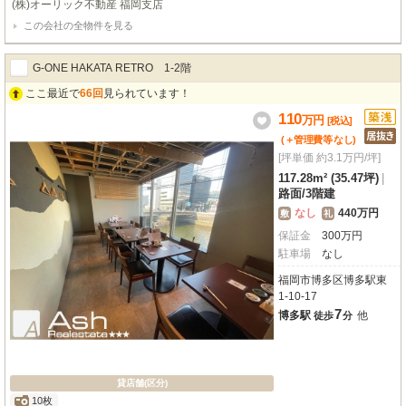
(株)オーリック不動産 福岡支店
様にとっても大変便利な場所ですね。周辺にはコンビニや飲食店、ドラッグス
この会社の全物件を見る
トアなどが徒歩1分圏内に揃い、ビジネスを強力にサポートしてくれるでしょ
う。広々とした175.93㎡の空間には、バーや寿司屋の設備がそのまま残ってお
り、初期費用を抑えてすぐに開業したい飲食店オーナー様にぴったりです。
G-ONE HAKATA RETRO 1‐2階
ここ最近で
66回
見られています！
110
万
円
[税込]
(＋管理費等
なし
)
[坪単価 約3.1万円/坪]
117.28m² (35.47坪)
|
路面
/
3階建
なし
440万円
敷
礼
保証金
300
万
円
駐車場
なし
福岡市博多区博多駅東
1-10-17
7
博多駅
他
徒歩
分
貸店舗(区分)
10枚