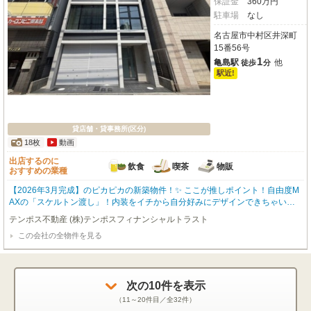
保証金
360
万
円
駐車場
なし
名古屋市中村区井深町
15番56号
1
亀島駅
他
徒歩
分
駅近!
貸店舗・貸事務所(区分)
18枚
動画
出店するのに
飲食
喫茶
物販
おすすめの業種
【2026年3月完成】のピカピカの新築物件！✨ ここが推しポイント！自由度M
AXの「スケルトン渡し」！内装をイチから自分好みにデザインできちゃいま
す🎨 あなたのこだわりが詰まった、世界にひとつだけの空間を作ってみませ
テンポス不動産 (株)テンポスフィナンシャルトラスト
んか？🙌 開放感バツグンの「1フロア」物件！視認性もバツグンでお店の存在
この会社の全物件を見る
感をしっかりアピールできます👀☀️ 安心のセキュリティ！「防犯カメラ」完備
で、女性のお客様や夜間の営業も安心・安全です🔒✨ 📍 周辺環境も超充実！最
寄り駅（亀島駅など）からアクセス抜群なのはもちろん、周辺には人気もんじ
ゃ店や美容サロン、保育園なども集まる、とても活気のあるエリアです🚶‍♂️🛍️ビ
次の
10
件を表示
ジネスの可能性がグッと広がること間違いなし！🚀 「新しくお店をオープン
したい！」「オフィスをもっとお洒落な場所に移転したい！」そんな夢を叶え
（
11～20
件目／全
32
件）
るのにぴったりな空間です。気になった方は、ぜひお早めにお問い合わせくだ