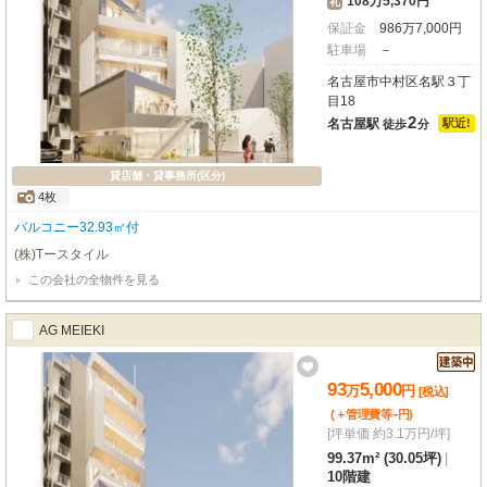
108万5,370円
礼
保証金
986
万
7,000
円
駐車場
－
名古屋市中村区名駅３丁
目18
2
名古屋駅
駅近!
徒歩
分
貸店舗・貸事務所(区分)
4枚
バルコニー32.93㎡付
(株)Tースタイル
この会社の全物件を見る
AG MEIEKI
93
5,000
万
円
[税込]
-
(＋管理費等
円
)
[坪単価 約3.1万円/坪]
99.37m² (30.05坪)
|
10階建