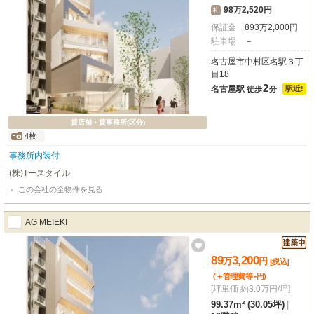
98万2,520円
礼
保証金
893
万
2,000
円
駐車場
－
名古屋市中村区名駅３丁
目18
2
名古屋駅
駅近!
徒歩
分
貸店舗・貸事務所(区分)
4枚
事務所内装付
(株)Tースタイル
この会社の全物件を見る
AG MEIEKI
89
3,200
万
円
[税込]
-
(＋管理費等
円
)
[坪単価 約3.0万円/坪]
99.37m² (30.05坪)
|