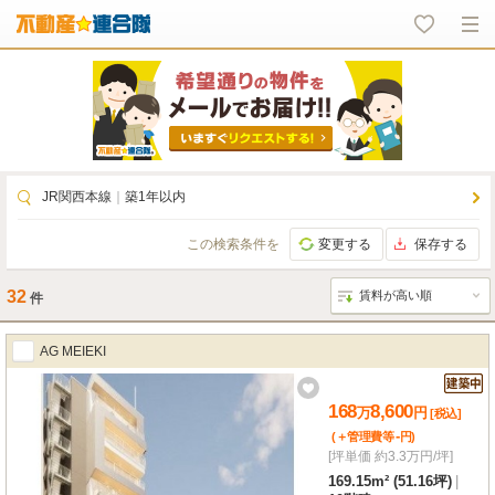
JR関西本線
｜
築1年以内
この検索条件を
変更する
保存する
32
件
AG MEIEKI
168
8,600
万
円
[税込]
-
(＋管理費等
円
)
[坪単価 約3.3万円/坪]
169.15m² (51.16坪)
|