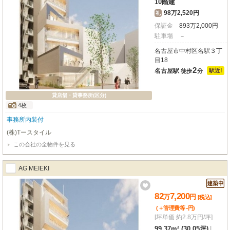
10階建
98万2,520円
礼
保証金
893
万
2,000
円
駐車場
－
名古屋市中村区名駅３丁
目18
2
名古屋駅
駅近!
徒歩
分
貸店舗・貸事務所(区分)
4枚
事務所内装付
(株)Tースタイル
この会社の全物件を見る
AG MEIEKI
82
7,200
万
円
[税込]
-
(＋管理費等
円
)
[坪単価 約2.8万円/坪]
99.37m² (30.05坪)
|