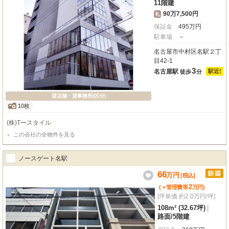
11階建
90万7,500円
礼
保証金
495
万
円
駐車場
－
名古屋市中村区名駅２丁
目42-1
3
名古屋駅
駅近!
徒歩
分
貸店舗・貸事務所(区分)
10枚
(株)Tースタイル
この会社の全物件を見る
ノースゲート名駅
66
万
円
[税込]
2
(＋管理費等
万
円
)
[坪単価 約2.0万円/坪]
108m² (32.67坪)
|
路面
/
5階建