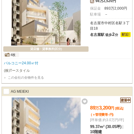
98万2,520円
礼
保証金
893
万
2,000
円
駐車場
－
名古屋市中村区名駅３丁
目18
2
名古屋駅
駅近!
徒歩
分
貸店舗・貸事務所(区分)
4枚
バルコニー24.00㎡付
(株)Tースタイル
この会社の全物件を見る
AG MEIEKI
89
3,200
万
円
[税込]
-
(＋管理費等
円
)
[坪単価 約3.0万円/坪]
99.37m² (30.05坪)
|
10階建