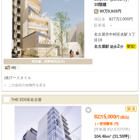
10階建
90万9,920円
礼
保証金
827
万
2,000
円
駐車場
－
名古屋市中村区名駅３丁
目18
2
名古屋駅
駅近!
徒歩
分
貸店舗・貸事務所(区分)
4枚
(株)Tースタイル
この会社の全物件を見る
THE EDGE名古屋
82
5,000
万
円
[税込]
-
(＋管理費等
円
)
[坪単価 約2.6万円/坪]
104.46m² (31.59坪)
|