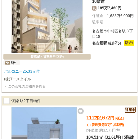
10階建
185万7,460円
礼
保証金
1,688
万
6,000
円
駐車場
－
名古屋市中村区名駅３丁
目18
2
名古屋駅
駅近!
徒歩
分
貸店舗・貸事務所(区分)
5枚
バルコニー25.33㎡付
(株)Tースタイル
この会社の全物件を見る
仮)名駅2丁目物件
111
2,672
万
円
[税込]
9
4,830
(＋管理費等
万
円
)
[坪単価 約3.5万円/坪]
104.51m² (31.61坪)
|
5階建