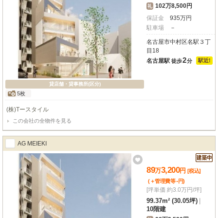
102万8,500円
礼
保証金
935
万
円
駐車場
－
名古屋市中村区名駅３丁
目18
2
名古屋駅
駅近!
徒歩
分
貸店舗・貸事務所(区分)
5枚
(株)Tースタイル
この会社の全物件を見る
AG MEIEKI
89
3,200
万
円
[税込]
-
(＋管理費等
円
)
[坪単価 約3.0万円/坪]
99.37m² (30.05坪)
|
10階建