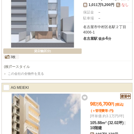
1,011万5,200円
なし
敷
礼
保証金
－
駐車場
－
名古屋市中村区名駅２丁目
4006-1
4
名古屋駅
徒歩
分
貸店舗(区分)
3枚
(株)Tースタイル
この会社の全物件を見る
AG MEIEKI
98
6,700
万
円
[税込]
-
(＋管理費等
円
)
[坪単価 約3.1万円/坪]
105.88m² (32.02坪)
|
10階建