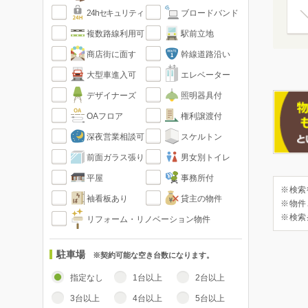
24hセキュリティ
ブロードバンド
複数路線利用可
駅前立地
商店街に面す
幹線道路沿い
大型車進入可
エレベーター
デザイナーズ
照明器具付
OAフロア
権利譲渡付
深夜営業相談可
スケルトン
前面ガラス張り
男女別トイレ
平屋
事務所付
※検索
袖看板あり
貸主の物件
※物件
※検索
リフォーム・リノベーション物件
駐車場
※契約可能な空き台数になります。
指定なし
1台以上
2台以上
3台以上
4台以上
5台以上