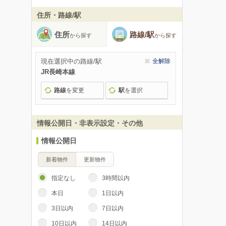
住所・路線/駅
住所
路線/駅
から探す
から探す
現在選択中の路線/駅
全解除
JR長崎本線
路線
を変更
駅
を選択
情報公開日・非表示設定・その他
情報公開日
新着物件
更新物件
指定なし
3時間以内
本日
1日以内
3日以内
7日以内
10日以内
14日以内