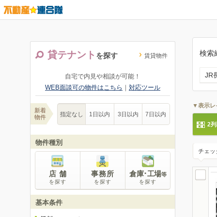
検索
貸テナント
を探す
賃貸物件
J
自宅で内見や相談が可能！
WEB面談可の物件はこちら
｜
対応ツール
▼表示レ
新着
指定なし
1日以内
3日以内
7日以内
物件
2
物件種別
チェッ
店 舗
事務所
倉庫･工場
等
を探す
を探す
を探す
基本条件