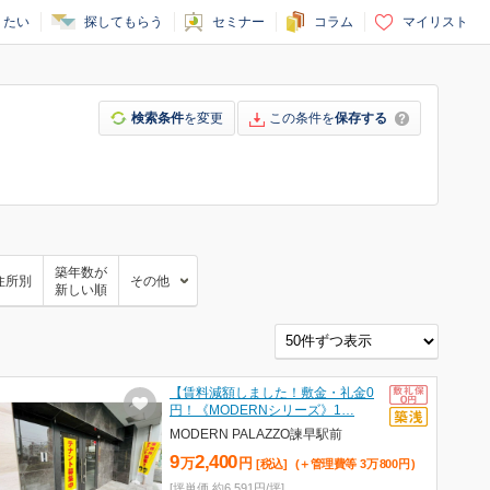
りたい
探してもらう
セミナー
コラム
マイリスト
検索条件
を変更
この条件を
保存する
築年数が
住所別
その他
新しい順
【賃料減額しました！敷金・礼金0
円！《MODERNシリーズ》1…
MODERN PALAZZO諫早駅前
9
2,400
万
円
[税込]
(＋管理費等
3
万
800
円
)
[坪単価 約6,591円/坪]