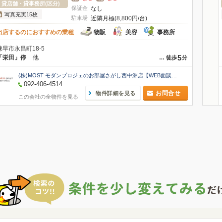
貸店舗・貸事務所(区分)
保証金
なし
写真充実15枚
駐車場
近隣月極(8,800円/台)
出店するのにおすすめの業種
物販
美容
事務所
諫早市永昌町18-5
5
「栄田」停
他
…
徒歩
分
(株)MOST モダンプロジェのお部屋さがし西中洲店【WEB面談可】
092-406-4514
お問合せ
物件詳細を見る
この会社の全物件を見る