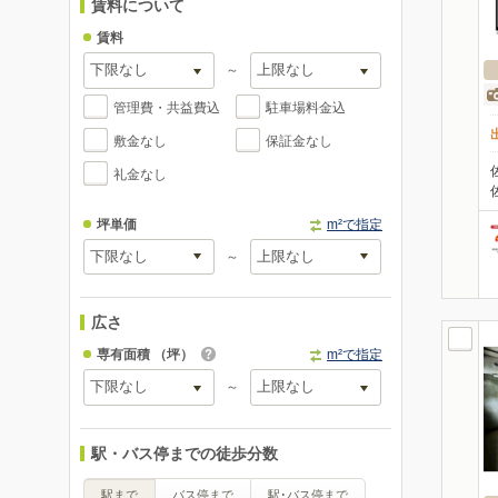
賃料について
賃料
～
管理費・共益費込
駐車場料金込
敷金なし
保証金なし
礼金なし
坪単価
m²で指定
～
広さ
専有面積
（坪）
m²で指定
～
駅・バス停までの徒歩分数
駅まで
バス停まで
駅･バス停まで