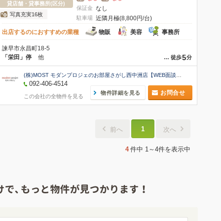
貸店舗・貸事務所(区分)
保証金
なし
写真充実16枚
駐車場
近隣月極(8,800円/台)
出店するのにおすすめの業種
物販
美容
事務所
諫早市永昌町18-5
5
「栄田」停
他
…
徒歩
分
(株)MOST モダンプロジェのお部屋さがし西中洲店【WEB面談可】
092-406-4514
お問合せ
物件詳細を見る
この会社の全物件を見る
1
前へ
次へ
4
件中
1～4件
を表示中