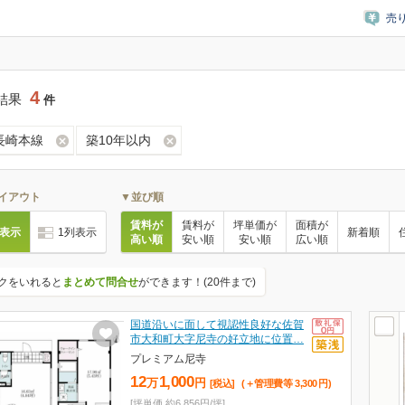
売
4
結果
件
R長崎本線
築10年以内
イアウト
▼並び順
賃料が
賃料が
坪単価が
面積が
列表示
1列表示
新着順
高い順
安い順
安い順
広い順
クをいれると
まとめて問合せ
ができます！(20件まで)
国道沿いに面して視認性良好な佐賀
市大和町大字尼寺の好立地に位置…
プレミアム尼寺
12
1,000
万
円
[税込]
(＋管理費等
3,300
円
)
[坪単価 約6,856円/坪]