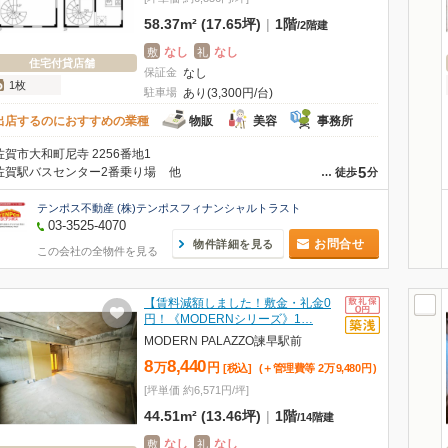
58.37m² (17.65坪)
|
1階
/
2階建
なし
なし
敷
礼
住宅付貸店舗
保証金
なし
1枚
駐車場
あり(3,300円/台)
出店するのにおすすめの業種
物販
美容
事務所
佐賀市大和町尼寺 2256番地1
5
佐賀駅バスセンター2番乗り場
他
…
徒歩
分
テンポス不動産 (株)テンポスフィナンシャルトラスト
03-3525-4070
お問合せ
物件詳細を見る
この会社の全物件を見る
【賃料減額しました！敷金・礼金0
円！《MODERNシリーズ》1…
MODERN PALAZZO諫早駅前
8
8,440
万
円
[税込]
(＋管理費等
2
万
9,480
円
)
[坪単価 約6,571円/坪]
44.51m² (13.46坪)
|
1階
/
14階建
なし
なし
敷
礼