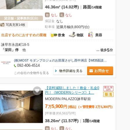
46.36m² (14.02坪)
|
路面
/
14階建
なし
なし
敷
礼
貸店舗・貸事務所(区分)
保証金
なし
写真充実14枚
駐車場
近隣月極(8,800円/台)
出店するのにおすすめの業種
飲食
物販
美容
諫早市永昌町18-5
5
「栄田」停
他
…
徒歩
分
(株)MOST モダンプロジェのお部屋さがし西中洲店【WEB面談可】
092-406-4514
お問合せ
物件詳細を見る
この会社の全物件を見る
【賃料減額しました！敷金・礼金0
円！《MODERNシリーズ》1…
MODERN PALAZZO諫早駅前
7
5,900
万
円
[税込]
(＋管理費等
2
万
5,300
円
)
[坪単価 約6,561円/坪]
38.26m² (11.57坪)
|
1階
/
14階建
なし
なし
敷
礼