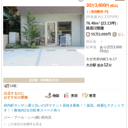
30
3,600
万
円
[税込]
-
(＋管理費等
円
)
[坪単価 約1.3万円/坪]
76.48m² (23.13坪)
|
路面
/
2階建
55万2,000円
なし
敷
礼
保証金
－
駐車場
あり(3万3,000
円/台)
大分市府内町1-6-17
12
大分駅
徒歩
分
貸店舗・貸事務所(区分)
14枚
出店するのに
物販
美容
教育
おすすめの業種
府内町サンサン通り沿いの1Fテナント居抜き募集！！築浅、綺麗なテナントで
す！！敷地内2台分駐車スペース有り
ジー・アール・シー(株) 府内店
この会社の全物件を見る