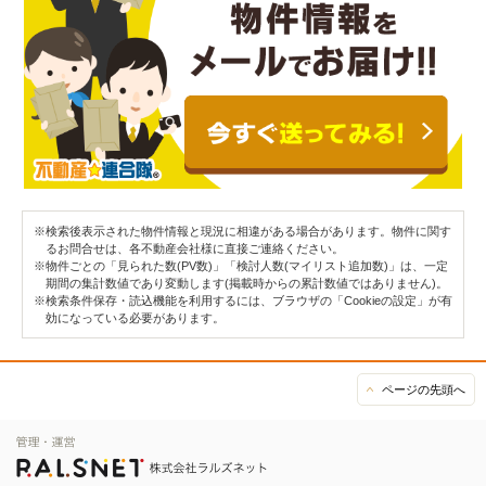
※検索後表示された物件情報と現況に相違がある場合があります。物件に関す
るお問合せは、各不動産会社様に直接ご連絡ください。
※物件ごとの「見られた数(PV数)」「検討人数(マイリスト追加数)」は、一定
期間の集計数値であり変動します(掲載時からの累計数値ではありません)。
※検索条件保存・読込機能を利用するには、ブラウザの「Cookieの設定」が有
効になっている必要があります。
ページの先頭へ