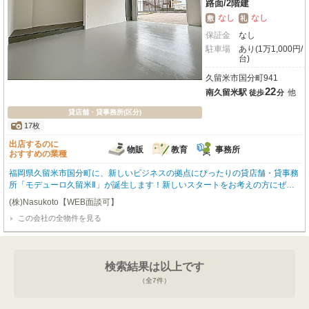
路面
/
2階建
なし
なし
敷
礼
保証金
なし
駐車場
あり(1万1,000円/
台)
久留米市国分町941
22
南久留米駅
他
徒歩
分
貸店舗・貸事務所(区分)
17枚
出店するのに
物販
教育
事務所
おすすめの業種
福岡県久留米市国分町に、新しいビジネスの拠点にぴったりの貸店舗・貸事務
所「モデューロ久留米Ⅱ」が誕生します！新しいスタートをお考えの方にぜひ
ご覧いただきたい物件です。広々とした専有面積52.0㎡の空間は、小売・物
(株)Nasukoto【WEB面談可】
販、教育・スクール、事務所など、様々な事業にご活用いただけます。エアコ
この会社の全物件を見る
ンやインターネット設備も完備されており、快適なビジネス環境をすぐにスタ
ートできるのが嬉しいポイント。さらに、初期費用を抑えられる「フリーレン
ト1ヶ月」や、各戸2～3台分の「無料駐車場」が付いているのも魅力的です
ね。周辺にはスーパーが充実しており、従業員の方々にも便利な立地です。月
検索結果は以上です
額賃料は143,000円（税込）。新しい一歩を踏み出すあなたを応援する、この
素敵な物件で理想のビジネスライフを実現しませんか？（飲食全般、水商売は
（全
7
件）
ご遠慮いただいておりますのでご了承ください。）