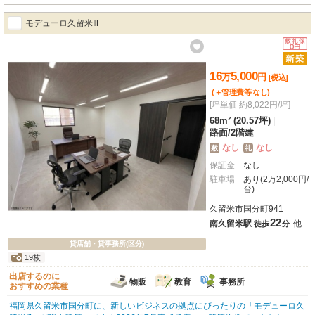
モデューロ久留米Ⅲ
16
5,000
万
円
[税込]
(＋管理費等
なし
)
[坪単価 約8,022円/坪]
68m² (20.57坪)
|
路面
/
2階建
なし
なし
敷
礼
保証金
なし
駐車場
あり(2万2,000円/
台)
久留米市国分町941
22
南久留米駅
他
徒歩
分
貸店舗・貸事務所(区分)
19枚
出店するのに
物販
教育
事務所
おすすめの業種
福岡県久留米市国分町に、新しいビジネスの拠点にぴったりの「モデューロ久