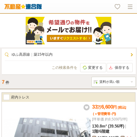
ゆふ高原線
｜
築15年以内
この検索条件を
変更する
保存する
7
件
府内トレス
33
6,600
万
円
[税込]
-
(＋管理費等
円
)
[坪単価 約8,509円/坪]
130.8m² (39.56坪)
|
1階
/
6階建