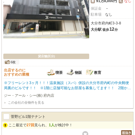
91万8,000円
なし
敷
礼
保証金
－
駐車場
なし
大分市府内町3-3-8
12
大分駅
徒歩
分
貸店舗(区分)
6枚
出店するのに
喫茶
物販
教育
おすすめの業種
※フリーレント3ヶ月！！！温泉施設（スパ）併設の大分市府内町の中央郵便
局裏のビルです！！ ※1階に店舗可能なお部屋を募集してます！！ 2階から
5階は立体駐車場になっており便利です！！ 是非お気軽にお問い合わせくだ
ジー・アール・シー(株) 府内店
さい。
この会社の全物件を見る
菅野ビル1階テナント
ここ最近で
27回
見られ、
1人
が検討中！