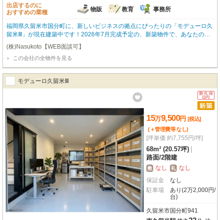
出店するのに
物販
教育
事務所
おすすめの業種
福岡県久留米市国分町に、新しいビジネスの拠点にぴったりの「モデューロ久
留米Ⅲ」が現在建築中です！2026年7月完成予定の、新築物件で、あなたの夢
を形にしませんか？南向きで明るい室内は、広々とした68.0㎡。エアコン完備
(株)Nasukoto【WEB面談可】
で、快適な環境でスタートできますね。小売・物販、教育・スクール、事務所
この会社の全物件を見る
など、様々な業種におすすめです。特に嬉しいのは、各戸に無料駐車場が4台
も付いていること！お客様もスタッフの方も、車でのアクセスがとても便利に
なります。さらに、ハローデイ国分店まで徒歩3分、業務スーパー国分店まで
モデューロ久留米Ⅲ
徒歩6分と、お買い物にも困らない便利な立地。初期費用を抑えられるフリー
レント1ヶ月も魅力的です。新しいスタートを応援するこの物件で、ぜひ理想
のビジネスライフを実現してください。お気軽にお問い合わせくださいね。
15
9,500
万
円
[税込]
(＋管理費等
なし
)
[坪単価 約7,755円/坪]
68m² (20.57坪)
|
路面
/
2階建
なし
なし
敷
礼
保証金
なし
駐車場
あり(2万2,000円/
台)
久留米市国分町941