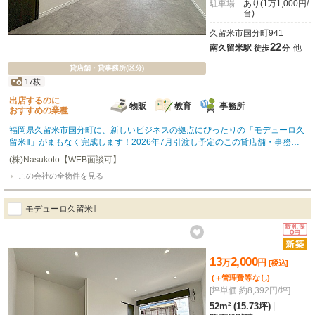
駐車場
あり(1万1,000円/
台)
久留米市国分町941
22
南久留米駅
他
徒歩
分
貸店舗・貸事務所(区分)
17枚
出店するのに
物販
教育
事務所
おすすめの業種
福岡県久留米市国分町に、新しいビジネスの拠点にぴったりの「モデューロ久
留米Ⅱ」がまもなく完成します！2026年7月引渡し予定のこの貸店舗・事務所
は、お客様の新しいスタートを力強く応援する魅力が満載です。初期費用を抑
(株)Nasukoto【WEB面談可】
えたい方に嬉しい、敷金・礼金・保証金が全て0円！さらに1ヶ月間のフリーレ
この会社の全物件を見る
ント期間もご用意しており、開業準備にゆとりが持てますね。広々52.0㎡の空
間は、小売・物販、教育・スクール、事務所など幅広い業種におすすめです。
無料駐車場が各戸2～3台分も付いているので、お客様もスタッフの方も車での
モデューロ久留米Ⅱ
アクセスがとても便利。路面店なので視認性も高く、エアコンも完備で快適に
過ごしていただけます。徒歩3分にはスーパー「ハローデイ国分店」があり、
日常の買い物にも困りません。飲食全般はご遠慮いただいておりますが、新し
いビジネスを始める皆様に、きっとご満足いただけるはずです。ぜひこの機会
13
2,000
にご検討ください！
万
円
[税込]
(＋管理費等
なし
)
[坪単価 約8,392円/坪]
52m² (15.73坪)
|