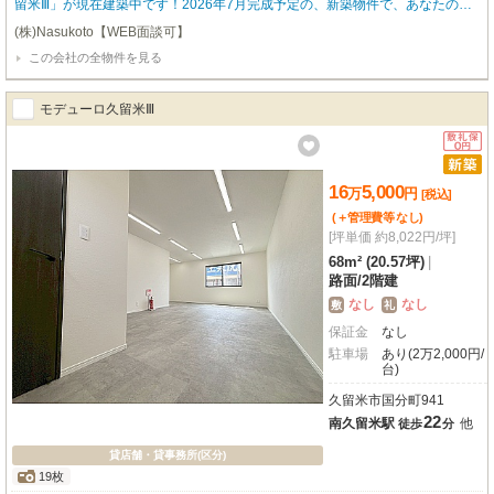
留米Ⅲ」が現在建築中です！2026年7月完成予定の、新築物件で、あなたの夢
を形にしませんか？南向きで明るい室内は、広々とした68.0㎡。エアコン完備
(株)Nasukoto【WEB面談可】
で、快適な環境でスタートできますね。小売・物販、教育・スクール、事務所
この会社の全物件を見る
など、様々な業種におすすめです。特に嬉しいのは、各戸に無料駐車場が4台
も付いていること！お客様もスタッフの方も、車でのアクセスがとても便利に
なります。さらに、ハローデイ国分店まで徒歩3分、業務スーパー国分店まで
モデューロ久留米Ⅲ
徒歩6分と、お買い物にも困らない便利な立地。初期費用を抑えられるフリー
レント1ヶ月も魅力的です。新しいスタートを応援するこの物件で、ぜひ理想
のビジネスライフを実現してください。お気軽にお問い合わせくださいね。
16
5,000
万
円
[税込]
(＋管理費等
なし
)
[坪単価 約8,022円/坪]
68m² (20.57坪)
|
路面
/
2階建
なし
なし
敷
礼
保証金
なし
駐車場
あり(2万2,000円/
台)
久留米市国分町941
22
南久留米駅
他
徒歩
分
貸店舗・貸事務所(区分)
19枚