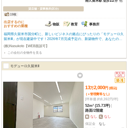
22
南久留米駅
他
徒歩
分
貸店舗・貸事務所(区分)
19枚
出店するのに
物販
教育
事務所
おすすめの業種
福岡県久留米市国分町に、新しいビジネスの拠点にぴったりの「モデューロ久
留米Ⅲ」が現在建築中です！2026年7月完成予定の、新築物件で、あなたの夢
を形にしませんか？南向きで明るい室内は、広々とした68.0㎡。エアコン完備
(株)Nasukoto【WEB面談可】
で、快適な環境でスタートできますね。小売・物販、教育・スクール、事務所
この会社の全物件を見る
など、様々な業種におすすめです。特に嬉しいのは、各戸に無料駐車場が4台
も付いていること！お客様もスタッフの方も、車でのアクセスがとても便利に
なります。さらに、ハローデイ国分店まで徒歩3分、業務スーパー国分店まで
モデューロ久留米Ⅱ
徒歩6分と、お買い物にも困らない便利な立地。初期費用を抑えられるフリー
レント1ヶ月も魅力的です。新しいスタートを応援するこの物件で、ぜひ理想
のビジネスライフを実現してください。お気軽にお問い合わせくださいね。
13
2,000
万
円
[税込]
(＋管理費等
なし
)
[坪単価 約8,392円/坪]
52m² (15.73坪)
|
路面
/
2階建
なし
なし
敷
礼
保証金
なし