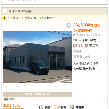
金池中島1棟店舗
ここ最近で
27回
見られ、
1人
が検討中！
28
6,000
万
円
[税込]
-
(＋管理費等
円
)
[坪単価 約8,921円/坪]
106m² (32.06坪)
なし
52万円
敷
礼
保証金
－
駐車場
あり
大分市金池町5-2-5
15
大分駅
徒歩
分
貸店舗・貸事務所(一棟)
16枚
出店するのに
美容
教育
事務所