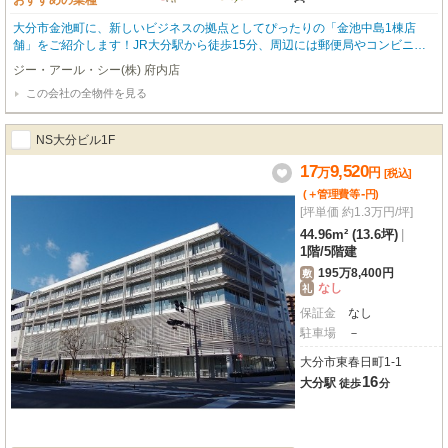
おすすめの業種
大分市金池町に、新しいビジネスの拠点としてぴったりの「金池中島1棟店
舗」をご紹介します！JR大分駅から徒歩15分、周辺には郵便局やコンビニ、
ドラッグストア、銀行、飲食店が徒歩圏内に揃い、お客様にもスタッフさんに
ジー・アール・シー(株) 府内店
も便利な立地が魅力です。広々とした専有面積106.0㎡で、ゆったりとスペー
この会社の全物件を見る
スを活用していただけます。さらに、嬉しい無料駐車場が4台分も完備されて
いるので、お車での来店や通勤もスムーズです。24時間利用可能なので、多様
なビジネススタイルに対応でき、エアコンや照明器具、男女別トイレ、給排水
NS大分ビル1F
設備も整っています。袖看板も設置可能で、集客にも有利ですね。敷金0円で
初期費用を抑えられるのも嬉しいポイント。美容・健康・介護、教育・スクー
17
9,520
万
円
[税込]
ル、事務所など、幅広い業種におすすめです（飲食業はご遠慮いただいており
-
(＋管理費等
円
)
ます）。あなたの夢を叶える新しい一歩を、この場所から始めてみませんか？
[坪単価 約1.3万円/坪]
ぜひ一度、現地をご覧になってください。
44.96m² (13.6坪)
|
1階
/
5階建
195万8,400円
敷
なし
礼
保証金
なし
駐車場
－
大分市東春日町1-1
16
大分駅
徒歩
分