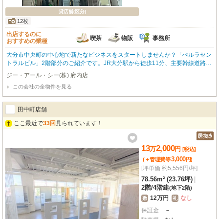
貸店舗(区分)
12枚
出店するのに
喫茶
物販
事務所
おすすめの業種
大分市中央町の中心地で新たなビジネスをスタートしませんか？「ぺルラセン
トラルビル」2階部分のご紹介です。JR大分駅から徒歩11分、主要幹線道路沿
いに位置し、高い視認性が魅力。広々とした66.0㎡の空間は、喫茶・カフェ、
ジー・アール・シー(株) 府内店
小売・物販店舗、または事務所など、様々な業種にご活用いただけます。ビル
この会社の全物件を見る
トインエアコンと給排水設備が完備されており、快適なビジネス環境をすぐに
スタートできます。エレベーター完備で、お客様やスタッフの移動もスムーズ
です。初期費用を抑えたい方に嬉しい【礼金ゼロ】！さらに、深夜営業のご相
田中町店舗
談も可能ですので、ビジネススタイルに合わせた柔軟な運営が期待できます。
周辺には飲食店、銀行、郵便局、トキハ本店など充実した施設があり、集客力
ここ最近で
33回
見られています！
も期待できる立地です。あなたの夢を叶えるこの機会に、ぜひ一度ご内見くだ
さい！
13
2,000
万
円
[税込]
3,000
(＋管理費等
円
)
[坪単価 約5,556円/坪]
78.56m² (23.76坪)
|
2階
/
4階建
(地下2階)
12万円
なし
敷
礼
保証金
－