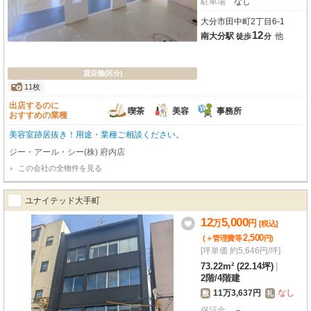
駐車場
なし
大分市田中町2丁目6-1
12
南大分駅
他
徒歩
分
貸店舗(区分)
11枚
出店するのに
喫茶
美容
事務所
おすすめの業種
美容室跡居抜き！用途・業種ご相談ください。
ジー・アール・シー(株) 府内店
この会社の全物件を見る
ユナイテッド大手町
12
5,000
万
円
[税込]
2,500
(＋管理費等
円
)
[坪単価 約5,646円/坪]
73.22m² (22.14坪)
|
2階
/
4階建
11万3,637円
なし
敷
礼
保証金
－