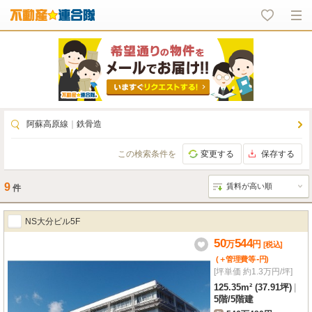
阿蘇高原線
｜
鉄骨造
この検索条件を
変更する
保存する
9
件
NS大分ビル5F
50
544
万
円
[税込]
-
(＋管理費等
円
)
[坪単価 約1.3万円/坪]
125.35m² (37.91坪)
|
5階
/
5階建