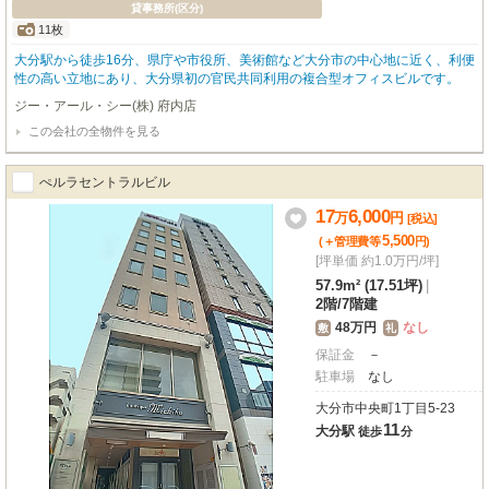
貸事務所(区分)
11枚
大分駅から徒歩16分、県庁や市役所、美術館など大分市の中心地に近く、利便
性の高い立地にあり、大分県初の官民共同利用の複合型オフィスビルです。
ジー・アール・シー(株) 府内店
この会社の全物件を見る
ぺルラセントラルビル
17
6,000
万
円
[税込]
5,500
(＋管理費等
円
)
[坪単価 約1.0万円/坪]
57.9m² (17.51坪)
|
2階
/
7階建
48万円
なし
敷
礼
保証金
－
駐車場
なし
大分市中央町1丁目5-23
11
大分駅
徒歩
分