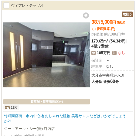
ヴィアレ・テッツオ
38
5,000
万
円
[税込]
-
(＋管理費等
円
)
[坪単価 約7,086円/坪]
179.65m² (54.34坪)
|
4階
/
7階建
105万円
なし
敷
礼
保証金
－
駐車場
なし
大分市中央町2-8-10
60
大分駅
徒歩
分
貸店舗・貸事務所(区分)
22枚
竹町商店街 市内中心地 おしゃれな建物 美容サロンなどはいかがでしょう
か?!
ジー・アール・シー(株) 府内店
この会社の全物件を見る