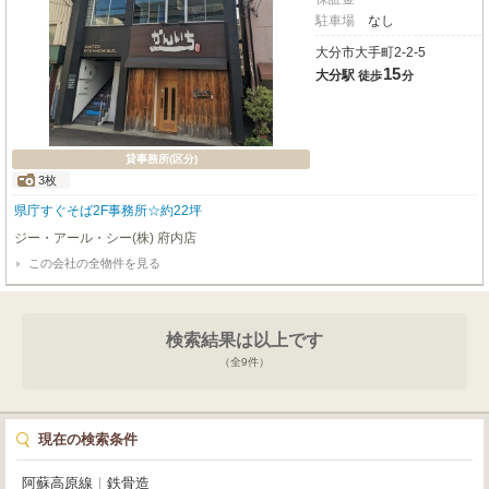
駐車場
なし
大分市大手町2-2-5
15
大分駅
徒歩
分
貸事務所(区分)
3枚
県庁すぐそば2F事務所☆約22坪
ジー・アール・シー(株) 府内店
この会社の全物件を見る
検索結果は以上です
（全
9
件）
現在の検索条件
阿蘇高原線
｜
鉄骨造