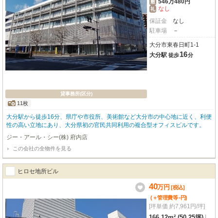
546万480円
敷
なし
礼
保証金
なし
駐車場
－
大分市東春日町1-1
16
大分駅
徒歩
分
貸事務所(区分)
11枚
大分駅から徒歩16分、県庁や市役所、美術館など大分市の中心地に近く、利便
性の高い立地にあり、大分県初の官民共同利用の複合型オフィスビルです。
ジー・アール・シー(株) 府内店
この会社の全物件を見る
ヒロセ地所ビル
40
万
円
[税込]
-
(＋管理費等
円
)
[坪単価 約7,961円/坪]
166.12m² (50.25坪)
|