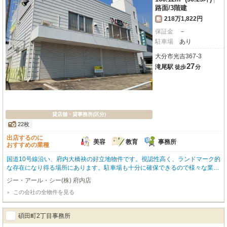
路面
/
3階建
218万1,822円
敷
保証金
－
駐車場
あり
大分市光吉367-3
27
滝尾駅
徒歩
分
貸店舗・貸事務所(区分)
22枚
出店するのに
美容
教育
事務所
おすすめの業種
国道10号線沿い、府内大橋袂の好立地物件です。視認性高く、ランドマーク的
な存在になり得る場所にあります。駐車場も十分に確保できるので様々な業種
に対応できます。
ジー・アール・シー(株) 府内店
この会社の全物件を見る
碩田町2丁目事務所