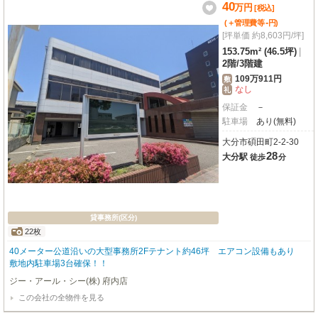
40
万
円
[税込]
-
(＋管理費等
円
)
[坪単価 約8,603円/坪]
153.75m² (46.5坪)
|
2階
/
3階建
109万911円
敷
なし
礼
保証金
－
駐車場
あり(無料)
大分市碩田町2-2-30
28
大分駅
徒歩
分
貸事務所(区分)
22枚
40メーター公道沿いの大型事務所2Fテナント約46坪 エアコン設備もあり
敷地内駐車場3台確保！！
ジー・アール・シー(株) 府内店
この会社の全物件を見る