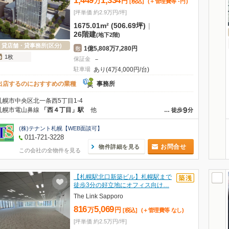
1,449
1,334
万
円
[税込]
(＋管理費等
-
円
)
[坪単価 約2.9万円/坪]
1675.01m² (506.69坪)
|
26階建
(地下2階)
貸店舗・貸事務所(区分)
1億5,808万7,280円
敷
1枚
保証金
－
駐車場
あり(4万4,000円/台)
出店するのにおすすめの業種
事務所
札幌市中央区北一条西5丁目1-4
9
札幌市電山鼻線
「西４丁目」駅
他
…
徒歩
分
(株)テナント札幌【WEB面談可】
011-721-3228
お問合せ
物件詳細を見る
この会社の全物件を見る
【札幌駅北口新築ビル】札幌駅まで
徒歩3分の好立地にオフィス向け…
The Link Sapporo
816
5,069
万
円
[税込]
(＋管理費等
なし
)
[坪単価 約2.5万円/坪]