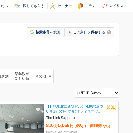
りたい
探してもらう
セミナー
コラム
マイリスト
検索条件
を変更
この条件を
保存する
築年数が
住所別
その他
新しい順
【札幌駅北口新築ビル】札幌駅まで
徒歩3分の好立地にオフィス向け…
The Link Sapporo
816
5,069
万
円
[税込]
(＋管理費等
なし
)
[坪単価 約2.5万円/坪]