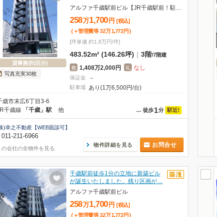
アルファ千歳駅前ビル【JR千歳駅前！駐車場契約可】
258
1,700
万
円
[税込]
(＋管理費等
32
万
1,772
円
)
[坪単価 約1.8万円/坪]
483.52m² (146.26坪)
|
3階
/
7階建
貸事務所(区分)
1,408万2,000円
なし
敷
礼
写真充実30枚
保証金
－
駐車場
あり(1万6,500円/台)
千歳市末広6丁目3-6
1
JR千歳線
「千歳」駅
他
駅近!
…
徒歩
分
(株)幸之不動産【WEB面談可】
011-211-6966
お問合せ
物件詳細を見る
この会社の全物件を見る
千歳駅前徒歩1分の立地に新築ビル
が誕生いたしました。残り区画が…
アルファ千歳駅前ビル
258
1,700
万
円
[税込]
(＋管理費等
32
万
1,772
円
)