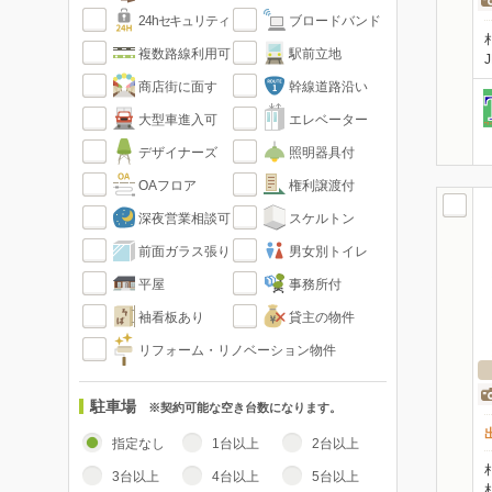
24hセキュリティ
ブロードバンド
複数路線利用可
駅前立地
商店街に面す
幹線道路沿い
大型車進入可
エレベーター
デザイナーズ
照明器具付
OAフロア
権利譲渡付
深夜営業相談可
スケルトン
前面ガラス張り
男女別トイレ
平屋
事務所付
袖看板あり
貸主の物件
リフォーム・リノベーション物件
駐車場
※契約可能な空き台数になります。
指定なし
1台以上
2台以上
3台以上
4台以上
5台以上