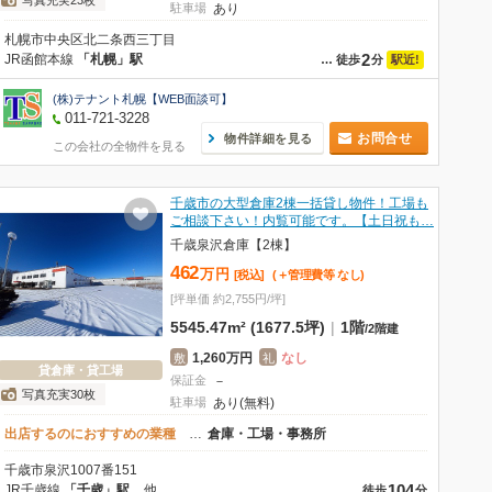
写真充実23枚
駐車場
あり
札幌市中央区北二条西三丁目
2
JR函館本線
「札幌」駅
駅近!
…
徒歩
分
(株)テナント札幌【WEB面談可】
011-721-3228
お問合せ
物件詳細を見る
この会社の全物件を見る
千歳市の大型倉庫2棟一括貸し物件！工場も
ご相談下さい！内覧可能です。【土日祝も…
千歳泉沢倉庫【2棟】
462
万
円
[税込]
(＋管理費等
なし
)
[坪単価 約2,755円/坪]
5545.47m² (1677.5坪)
|
1階
/
2階建
1,260万円
なし
敷
礼
貸倉庫・貸工場
保証金
－
写真充実30枚
駐車場
あり(無料)
出店するのにおすすめの業種
…
倉庫・工場・事務所
千歳市泉沢1007番151
104
JR千歳線
「千歳」駅
他
…
徒歩
分