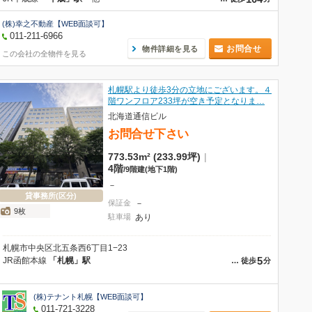
(株)幸之不動産【WEB面談可】
011-211-6966
お問合せ
物件詳細を見る
この会社の全物件を見る
札幌駅より徒歩3分の立地にございます。４
階ワンフロア233坪が空き予定となりま…
北海道通信ビル
お問合せ下さい
773.53m² (233.99坪)
|
4階
/
9階建
(地下1階)
－
貸事務所(区分)
保証金
－
9枚
駐車場
あり
札幌市中央区北五条西6丁目1−23
5
JR函館本線
「札幌」駅
…
徒歩
分
(株)テナント札幌【WEB面談可】
011-721-3228