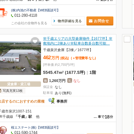
(株)内池の不動産【WEB面談可】
011-280-4118
お問合せ
物件詳細を見る
この会社の全物件を見る
🌸千歳エリアの大型倉庫物件【1677坪】🌸
敷地内に2棟あり🌸駐車台数多台数可能…
千歳泉沢倉庫【2棟／1677坪】
462
万
円
[税込]
(＋管理費等
なし
)
[坪単価 約2,755円/坪]
5545.47m² (1677.5坪)
|
1階
1,260万円
なし
敷
礼
貸倉庫・貸工場
保証金
なし
写真充実13枚
駐車場
あり(無料)
出店するのにおすすめの業種
事務所
千歳市泉沢1007-151
18
JR千歳線
「千歳」駅
他
…
車で
分
桜エステート(株)【WEB面談可】
011-590-1744