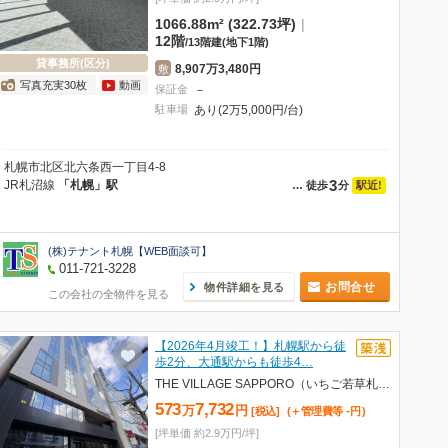
1066.88m² (322.73坪)
|
12階
/
13階建
(地下1階)
貸事務所(区分)
8,907万3,480円
敷
写真充実30枚
動画
保証金
－
駐車場
あり(2万5,000円/台)
札幌市北区北六条西一丁目4-8
3
JR札沼線
「札幌」駅
駅近!
…
徒歩
分
(株)テナント札幌【WEB面談可】
011-721-3228
お問合せ
物件詳細を見る
この会社の全物件を見る
【2026年4月竣工！】札幌駅から徒
歩2分、大通駅からも徒歩4…
THE VILLAGE SAPPORO（いちご若草札幌ビル）
573
7,732
万
円
[税込]
(＋管理費等
-
円
)
[坪単価 約2.9万円/坪]