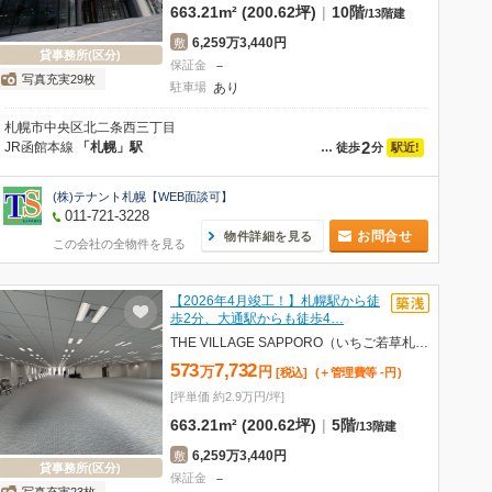
663.21m² (200.62坪)
|
10階
/
13階建
6,259万3,440円
敷
貸事務所(区分)
保証金
－
写真充実29枚
駐車場
あり
札幌市中央区北二条西三丁目
2
JR函館本線
「札幌」駅
駅近!
…
徒歩
分
(株)テナント札幌【WEB面談可】
011-721-3228
お問合せ
物件詳細を見る
この会社の全物件を見る
【2026年4月竣工！】札幌駅から徒
歩2分、大通駅からも徒歩4…
THE VILLAGE SAPPORO（いちご若草札幌ビル）
573
7,732
万
円
[税込]
(＋管理費等
-
円
)
[坪単価 約2.9万円/坪]
663.21m² (200.62坪)
|
5階
/
13階建
6,259万3,440円
敷
貸事務所(区分)
保証金
－