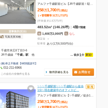
アルファ千歳駅前ビル【JR千歳駅前！駐車場契約可】
258
1,700
万
円
[税込]
(＋管理費等
32
万
1,772
円
)
[坪単価 約1.8万円/坪]
483.52m² (146.26坪)
|
4階
/
7階建
貸事務所(区分)
1,408万2,000円
なし
敷
礼
写真充実30枚
保証金
－
駐車場
あり(1万6,500円/台)
千歳市末広6丁目3-6
1
JR千歳線
「千歳」駅
他
駅近!
…
徒歩
分
(株)幸之不動産【WEB面談可】
011-211-6966
お問合せ
物件詳細を見る
この会社の全物件を見る
✨✨✨千歳駅前✨✨✨千歳駅から徒歩
1分✨現在建築中のオフィスビ…
アルファ千歳駅前ビル【✨千歳駅／徒歩1分✨】
258
1,700
万
円
[税込]
(＋管理費等
32
万
1,772
円
)