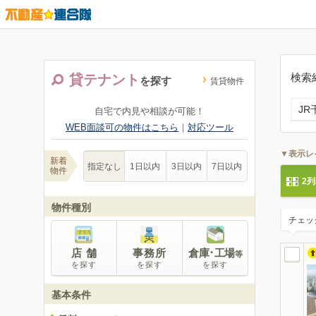
検索
貸テナント
を探す
賃貸物件
J
自宅で内見や相談が可能！
WEB面談可の物件はこちら
｜
対応ツール
▼表示レ
新着
指定なし
1日以内
3日以内
7日以内
物件
2
物件種別
チェッ
店 舗
事務所
倉庫･工場
等
を探す
を探す
を探す
基本条件