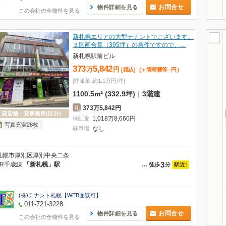
お問合せ
物件詳細を見る
この会社の全物件を見る
新札幌エリアの大型テナントでございます。
３区画合算（395坪）の条件ですので、…
新札幌駅前ビル
373
5,842
万
円
[税込]
(＋管理費等
-
円
)
[坪単価 約1.1万円/坪]
1100.5m² (332.9坪)
|
3階建
373万5,842円
礼
貸店舗・貸事務所(区分)
保証金
1,018
万
8,660
円
写真充実28枚
駐車場
なし
札幌市厚別区厚別中央二条
3
JR千歳線
「新札幌」駅
駅近!
…
徒歩
分
(株)テナント札幌【WEB面談可】
011-721-3228
お問合せ
物件詳細を見る
この会社の全物件を見る