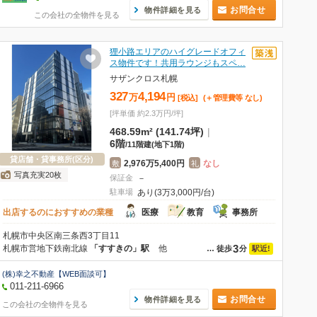
お問合せ
物件詳細を見る
この会社の全物件を見る
狸小路エリアのハイグレードオフィ
ス物件です！共用ラウンジもスペ…
サザンクロス札幌
327
4,194
万
円
[税込]
(＋管理費等
なし
)
[坪単価 約2.3万円/坪]
468.59m² (141.74坪)
|
6階
/
11階建
(地下1階)
貸店舗・貸事務所(区分)
2,976万5,400円
なし
敷
礼
写真充実20枚
保証金
－
駐車場
あり(3万3,000円/台)
出店するのにおすすめの業種
医療
教育
事務所
札幌市中央区南三条西3丁目11
3
札幌市営地下鉄南北線
「すすきの」駅
他
駅近!
…
徒歩
分
(株)幸之不動産【WEB面談可】
011-211-6966
お問合せ
物件詳細を見る
この会社の全物件を見る