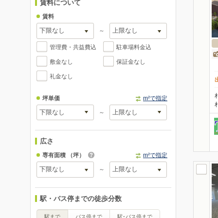
賃料について
賃料
～
管理費・共益費込
駐車場料金込
敷金なし
保証金なし
礼金なし
坪単価
m²で指定
～
広さ
専有面積
（坪）
m²で指定
～
駅・バス停までの徒歩分数
駅まで
バス停まで
駅･バス停まで