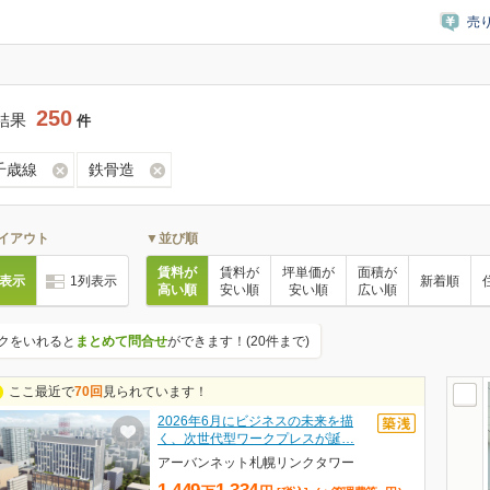
売
250
結果
件
R千歳線
鉄骨造
イアウト
▼並び順
賃料が
賃料が
坪単価が
面積が
列表示
1列表示
新着順
高い順
安い順
安い順
広い順
クをいれると
まとめて問合せ
ができます！(20件まで)
ここ最近で
70回
見られています！
2026年6月にビジネスの未来を描
く、次世代型ワークプレスが誕…
アーバンネット札幌リンクタワー