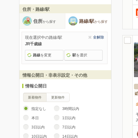
住所・路線/駅
住所
路線/駅
から探す
から探す
現在選択中の路線/駅
全解除
JR千歳線
路線
を変更
駅
を選択
情報公開日・非表示設定・その他
情報公開日
新着物件
更新物件
指定なし
3時間以内
本日
1日以内
3日以内
7日以内
10日以内
14日以内