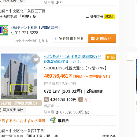
写真充実27枚
駐車場
あり
札幌市中央区北二条西三丁目
2
JR函館本線
「札幌」駅
駅近!
…
徒歩
分
(株)テナント札幌【WEB面談可】
011-721-3228
お問合せ
物件詳細を見る
この会社の全物件を見る
⭐北1条通りに面する新築2階203坪
(R8.2完成)でました！…
S-BUILDING札幌大通北【⭐2階ﾜﾝﾌﾛｱ】
469
6,461
万
円
[税込]
(＋管理費等
なし
)
[坪単価 約2.3万円/坪]
672.1m² (203.31坪)
|
2階
/
8階建
4,269万5,100円
なし
敷
礼
貸店舗・貸事務所(区分)
保証金
－
写真充実10枚
駐車場
あり(3万8,500円/台)
出店するのにおすすめの業種
事務所
札幌市中央区北一条西7丁目1
7
札幌市電山鼻線
「西８丁目」駅
他
…
徒歩
分