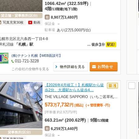
1066.42m² (322.59坪)
|
4階
/
13階建
(地下1階)
貸店舗・貸事務所(区分)
8,907万3,480円
敷
写真充実30枚
動画
保証金
－
駐車場
あり(2万5,000円/台)
札幌市北区北六条西一丁目4-8
3
JR札沼線
「札幌」駅
駅近!
…
徒歩
分
(株)テナント札幌【WEB面談可】
011-721-3228
お問合せ
物件詳細を見る
この会社の全物件を見る
【2026年4月竣工！】札幌駅から徒
歩2分、大通駅からも徒歩4…
THE VILLAGE SAPPORO（いちご若草札幌ビル）
573
7,732
万
円
[税込]
(＋管理費等
-
円
)
[坪単価 約2.9万円/坪]
663.21m² (200.62坪)
|
9階
/
13階建
6,259万3,440円
敷
貸事務所(区分)
保証金
－