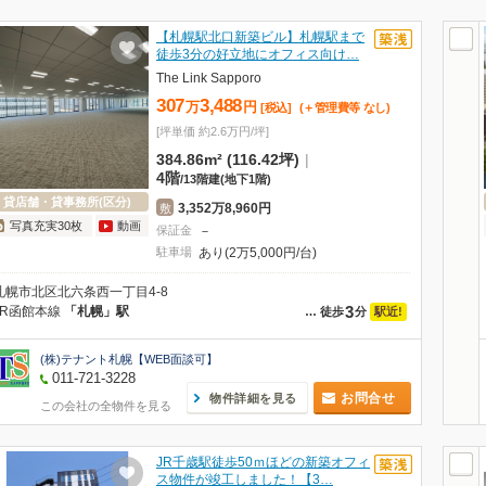
【札幌駅北口新築ビル】札幌駅まで
徒歩3分の好立地にオフィス向け…
The Link Sapporo
307
3,488
万
円
[税込]
(＋管理費等
なし
)
[坪単価 約2.6万円/坪]
384.86m² (116.42坪)
|
4階
/
13階建
(地下1階)
貸店舗・貸事務所(区分)
3,352万8,960円
敷
写真充実30枚
動画
保証金
－
駐車場
あり(2万5,000円/台)
札幌市北区北六条西一丁目4-8
3
JR函館本線
「札幌」駅
駅近!
…
徒歩
分
(株)テナント札幌【WEB面談可】
011-721-3228
お問合せ
物件詳細を見る
この会社の全物件を見る
JR千歳駅徒歩50ｍほどの新築オフィ
ス物件が竣工しました！【3…