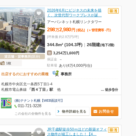
2026年6月にビジネスの未来を描
く、次世代型ワークプレスが誕…
アーバンネット札幌リンクタワー
298
2,980
万
円
[税込]
(＋管理費等
-
円
)
[坪単価 約2.9万円/坪]
344.8m² (104.3坪)
|
26階建
(地下2階)
3,254万1,600円
敷
貸店舗・貸事務所(区分)
保証金
－
1枚
駐車場
あり(4万4,000円/台)
出店するのにおすすめの業種
事務所
札幌市中央区北一条西5丁目1-4
9
札幌市電山鼻線
「西４丁目」駅
他
…
徒歩
分
(株)テナント札幌【WEB面談可】
011-721-3228
お問合せ
物件詳細を見る
この会社の全物件を見る
JR千歳駅徒歩50ｍほどの新築オフィ
ス物件が竣工しました！【4…