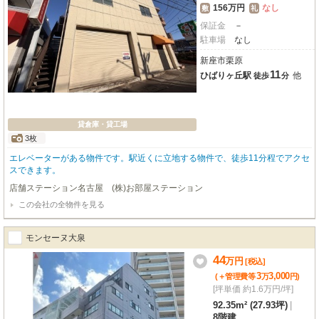
156万円
なし
敷
礼
保証金
－
駐車場
なし
新座市栗原
11
ひばりヶ丘駅
他
徒歩
分
貸倉庫・貸工場
3枚
エレベーターがある物件です。駅近くに立地する物件で、徒歩11分程でアクセ
スできます。
店舗ステーション名古屋 (株)お部屋ステーション
この会社の全物件を見る
モンセーヌ大泉
44
万
円
[税込]
3
3,000
(＋管理費等
万
円
)
[坪単価 約1.6万円/坪]
92.35m² (27.93坪)
|
8階建