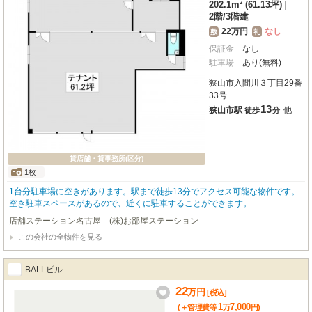
202.1m² (61.13坪)
|
2階
/
3階建
22万円
なし
敷
礼
保証金
なし
駐車場
あり(無料)
狭山市入間川３丁目29番
33号
13
狭山市駅
他
徒歩
分
貸店舗・貸事務所(区分)
1枚
1台分駐車場に空きがあります。駅まで徒歩13分でアクセス可能な物件です。
空き駐車スペースがあるので、近くに駐車することができます。
店舗ステーション名古屋 (株)お部屋ステーション
この会社の全物件を見る
BALLビル
22
万
円
[税込]
1
7,000
(＋管理費等
万
円
)