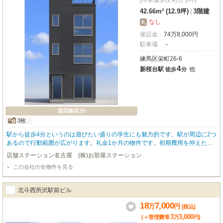
[坪単価 約1.4万円/坪]
42.66m² (12.9坪)
|
3階建
なし
礼
保証金
74
万
8,000
円
駐車場
－
練馬区栄町26-6
4
新桜台駅
他
徒歩
分
貸店舗(区分)
3枚
駅から徒歩4分というのは遊びたい盛りの学生にも魅力的です。駅が周辺に2つ
あるので行動範囲が広がります。礼金1か月の物件です。初期費用を抑えたい
方は是非ご覧ください。
店舗ステーション名古屋 (株)お部屋ステーション
この会社の全物件を見る
北斗西所沢駅前ビル
18
7,000
万
円
[税込]
3
3,000
(＋管理費等
万
円
)