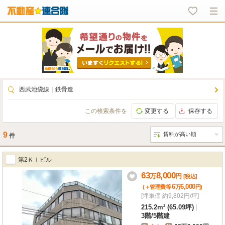
西武池袋線
｜
鉄骨造
この検索条件を
変更する
保存する
9
件
第2ＫＩビル
63
8,000
万
円
[税込]
6
6,000
(＋管理費等
万
円
)
[坪単価 約9,802円/坪]
215.2m² (65.09坪)
|
3階
/
5階建