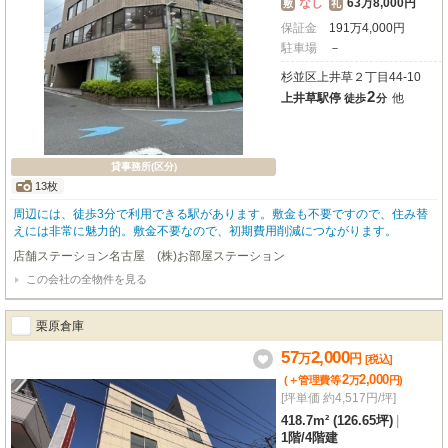
なし
63万8,000円
敷
礼
保証金
191
万
4,000
円
駐車場
－
杉並区上井草２丁目44-10
2
上井草駅停
他
徒歩
分
貸事務所(区分)
13枚
周辺には、徒歩3分で利用できる駅があります。敷金も不要ですので、住み替
えには非常に魅力的。敷金不要なので、初期費用削減につながります。
店舗ステーション名古屋 (株)お部屋ステーション
この会社の全物件を見る
栗原倉庫
57
2,000
万
円
[税込]
2
2,000
(＋管理費等
万
円
)
[坪単価 約4,517円/坪]
418.7m² (126.65坪)
|
1階
/
4階建