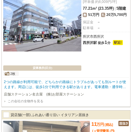
[坪単価 約8,009円/坪]
77.21m² (23.35坪)
|
5階建
51万円
20万5,700円
敷
礼
保証金
－
駐車場
－
所沢市西所沢
1
西所沢駅
駅近!
徒歩
分
貸事務所(区分)
2枚
2つの路線が利用可能で、どちらかの路線にトラブルがあっても別ルートが使
えます。周辺には、徒歩1分で利用できる駅があります。電車通勤・通学時に
嬉しい駅まで平坦な立地です。
店舗ステーション名古屋 (株)お部屋ステーション
この会社の全物件を見る
貸店舗(一部) ふれあい通り沿い イタリアン居抜き
11
万
円
[税込]
-
(＋管理費等
円
)