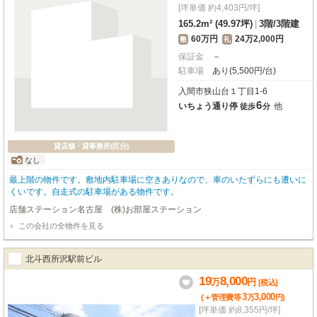
[坪単価 約4,403円/坪]
165.2m² (49.97坪)
|
3階
/
3階建
60万円
24万2,000円
敷
礼
保証金
－
駐車場
あり(5,500円/台)
入間市狭山台１丁目1-6
6
いちょう通り停
他
徒歩
分
貸店舗・貸事務所(区分)
なし
最上階の物件です。敷地内駐車場に空きありなので、車のいたずらにも遭いに
くいです。自走式の駐車場がある物件です。
店舗ステーション名古屋 (株)お部屋ステーション
この会社の全物件を見る
北斗西所沢駅前ビル
19
8,000
万
円
[税込]
3
3,000
(＋管理費等
万
円
)
[坪単価 約8,355円/坪]