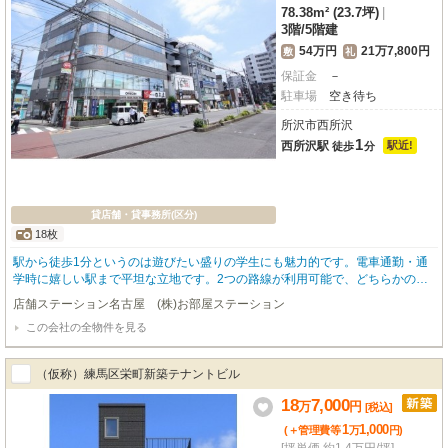
78.38m² (23.7坪)
|
3階
/
5階建
54万円
21万7,800円
敷
礼
保証金
－
駐車場
空き待ち
所沢市西所沢
1
西所沢駅
駅近!
徒歩
分
貸店舗・貸事務所(区分)
18枚
駅から徒歩1分というのは遊びたい盛りの学生にも魅力的です。電車通勤・通
学時に嬉しい駅まで平坦な立地です。2つの路線が利用可能で、どちらかの路
線にトラブルがあっても別ルートが使えます。
店舗ステーション名古屋 (株)お部屋ステーション
この会社の全物件を見る
（仮称）練馬区栄町新築テナントビル
18
7,000
万
円
[税込]
1
1,000
(＋管理費等
万
円
)