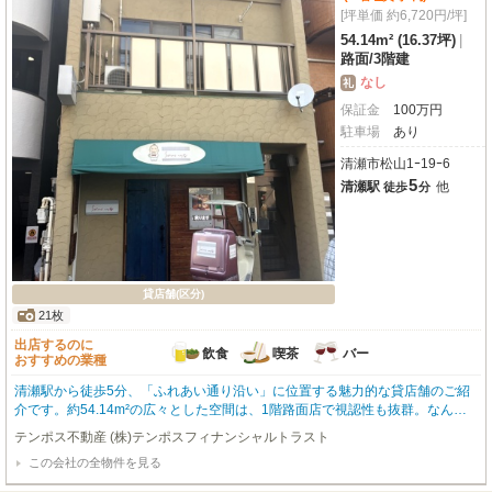
[坪単価 約6,720円/坪]
54.14m² (16.37坪)
|
路面
/
3階建
なし
礼
保証金
100
万
円
駐車場
あり
清瀬市松山1ｰ19ｰ6
5
清瀬駅
他
徒歩
分
貸店舗(区分)
21枚
出店するのに
飲食
喫茶
バー
おすすめの業種
清瀬駅から徒歩5分、「ふれあい通り沿い」に位置する魅力的な貸店舗のご紹
介です。約54.14m²の広々とした空間は、1階路面店で視認性も抜群。なんと
「イタリアン居抜き」なので、開業費用を抑えてスムーズに新しいお店をスタ
テンポス不動産 (株)テンポスフィナンシャルトラスト
ートさせたい方にぴったりです。周辺にはスーパーやコンビニ、ドラッグスト
この会社の全物件を見る
アが徒歩2分圏内にあり、集客にも期待が持てます。駐車場も完備しており、
お客様にも喜んでいただけますね。礼金0円で初期費用を抑えられるのも嬉し