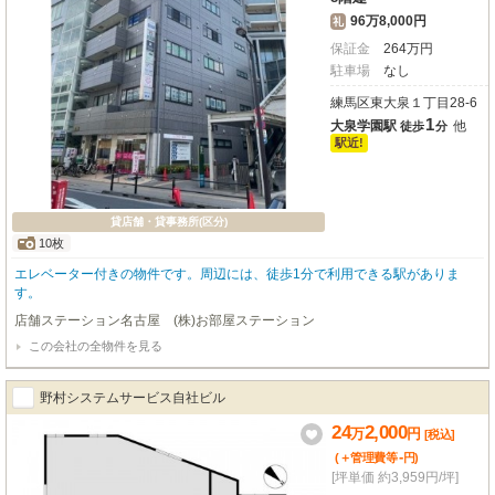
96万8,000円
礼
保証金
264
万
円
駐車場
なし
練馬区東大泉１丁目28-6
1
大泉学園駅
他
徒歩
分
駅近!
貸店舗・貸事務所(区分)
10枚
エレベーター付きの物件です。周辺には、徒歩1分で利用できる駅がありま
す。
店舗ステーション名古屋 (株)お部屋ステーション
この会社の全物件を見る
野村システムサービス自社ビル
24
2,000
万
円
[税込]
-
(＋管理費等
円
)
[坪単価 約3,959円/坪]