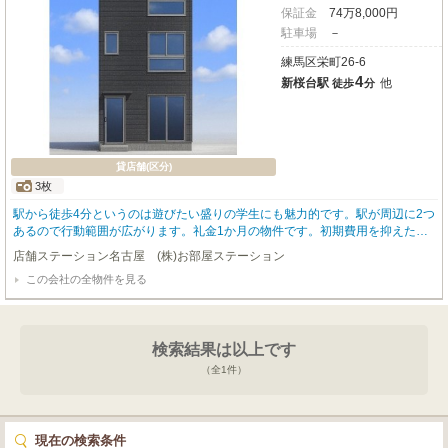
保証金
74
万
8,000
円
駐車場
－
練馬区栄町26-6
4
新桜台駅
他
徒歩
分
貸店舗(区分)
3枚
駅から徒歩4分というのは遊びたい盛りの学生にも魅力的です。駅が周辺に2つ
あるので行動範囲が広がります。礼金1か月の物件です。初期費用を抑えたい
方は是非ご覧ください。
店舗ステーション名古屋 (株)お部屋ステーション
この会社の全物件を見る
検索結果は以上です
（全
1
件）
現在の検索条件