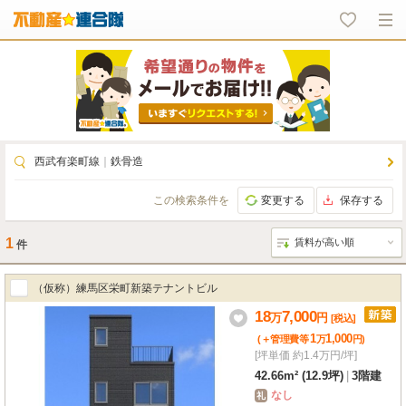
西武有楽町線
｜
鉄骨造
この検索条件を
変更する
保存する
1
件
（仮称）練馬区栄町新築テナントビル
18
7,000
万
円
[税込]
1
1,000
(＋管理費等
万
円
)
[坪単価 約1.4万円/坪]
42.66m² (12.9坪)
|
3階建
なし
礼