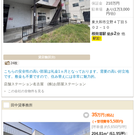
保証金
210
万
円
駐車場
あり(1万3,000
円/台)
東大和市立野４丁目５
０２－１０
2
桜街道駅
他
徒歩
分
駅近!
貸店舗(区分)
24枚
こちらの安全性の高い部屋は礼金1ヵ月となっております。需要の高い好立地
です。敷金も不要ですので、住み替えには非常に魅力的。
店舗ステーション名古屋 (株)お部屋ステーション
この会社の全物件を見る
田中貸事務所
35
万
円
[税込]
5,500
(＋管理費等
円
)
[坪単価 約5,650円/坪]
204.81m² (61.95坪)
|