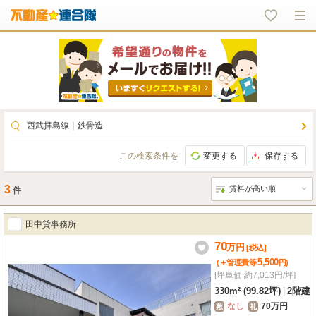
西武拝島線
｜
鉄骨造
この検索条件を
変更する
保存する
3
件
田中貸事務所
70
万
円
[税込]
5,500
(＋管理費等
円
)
[坪単価 約7,013円/坪]
330m² (99.82坪)
|
2階建
なし
70万円
敷
礼