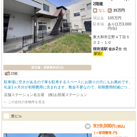
2階建
なし
35万円
敷
礼
保証金
105
万
円
駐車場
あり(1万3,000
円/台)
東大和市立野４丁目５
０２－１０
2
桜街道駅
他
徒歩
分
駅近!
貸店舗・貸事務所(区分)
23枚
駐車場に空きがあるので車を駐車するスペースにお困りの方にもお薦めです。
礼金1ヵ月分が初期費用に含まれます。敷金不要なので、初期費用削減につな
がります。
店舗ステーション名古屋 (株)お部屋ステーション
この会社の全物件を見る
豊ビル
9
9,000
万
円
[税込]
-
(＋管理費等
円
)