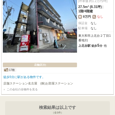
[坪単価 約1.2万円/坪]
27.5m² (8.31坪)
|
1階
/
4階建
9万円
なし
敷
礼
保証金
なし
駐車場
なし
東大和市上北台２丁目1
番地31
5
上北台駅
他
徒歩
分
店舗(区分)
17枚
徒歩5分に駅がある物件です。
店舗ステーション名古屋 (株)お部屋ステーション
この会社の全物件を見る
検索結果は以上です
（全
3
件）