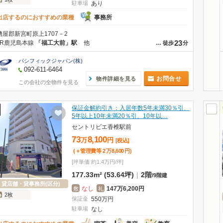
駐車場
あり
出店するのにおすすめの業種
事務所
糟屋郡新宮町原上1707－2
23
JR鹿児島本線
「福工大前」駅
他
…
徒歩
分
パシフィックジャパン(株)
092-611-6464
お問合せ
物件詳細を見る
この会社の全物件を見る
保証金解約引き：入居年数5年未満30％引、
5年以上10年未満20％引、10年以…
セントリビエ香椎駅前
73
8,100
万
円
[税込]
(＋管理費等
2
万
8,600
円
)
[坪単価 約1.4万円/坪]
177.33m² (53.64坪)
|
2階
/
9階建
貸店舗・貸事務所(区分)
なし
147万6,200円
敷
礼
2枚
保証金
550
万
円
駐車場
なし