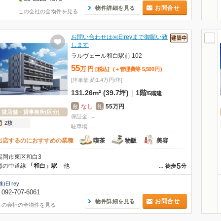
お問合せ
物件詳細を見る
この会社の全物件を見る
お問い合わせは㈱Elreyまで御願い致
します
ラルヴェール和白駅前 102
55
万
円
[税込]
(＋管理費等
5,500
円
)
[坪単価 約1.4万円/坪]
131.26m² (39.7坪)
|
1階
/
5階建
なし
55万円
敷
礼
貸店舗・貸事務所(区分)
保証金
－
2枚
駐車場
－
出店するのにおすすめの業種
喫茶
物販
美容
福岡市東区和白3
5
海の中道線
「和白」駅
他
…
徒歩
分
株)El rey
092-707-6061
お問合せ
物件詳細を見る
この会社の全物件を見る