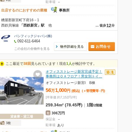
駐車場
－
出店するのにおすすめの業種
事務所
糟屋郡新宮町下府16－1
12
西鉄貝塚線
「西鉄新宮」駅
他
…
徒歩
分
パシフィックジャパン(株)
092-611-6464
お問合せ
物件詳細を見る
この会社の全物件を見る
ここ最近で
38回
見られています！現在
1人
が検討中です。
オフィスストレージ新宮完成予定！
事務所はＯＡフロア！男女別トイ…
オフィスストレージ新宮Ⅰ B棟
56
1,000
万
円
[税込]
(＋管理費等
-
円
)
[坪単価 約7,152円/坪]
259.34m² (78.45坪)
|
1階
/
2階建
306万円
敷
貸倉庫・貸工場
保証金
－
3枚
駐車場
あり