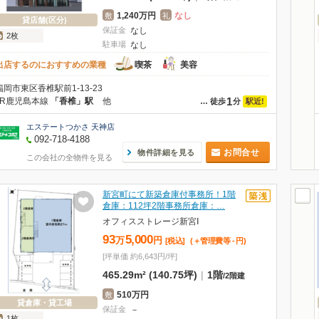
1,240万円
なし
敷
礼
貸店舗(区分)
保証金
なし
2枚
駐車場
なし
出店するのにおすすめの業種
喫茶
美容
福岡市東区香椎駅前1-13-23
1
JR鹿児島本線
「香椎」駅
他
駅近!
…
徒歩
分
エステートつかさ 天神店
092-718-4188
お問合せ
物件詳細を見る
この会社の全物件を見る
新宮町にて新築倉庫付事務所！1階
倉庫：112坪2階事務所倉庫：…
オフィスストレージ新宮Ⅰ
93
5,000
万
円
[税込]
(＋管理費等
-
円
)
[坪単価 約6,643円/坪]
465.29m² (140.75坪)
|
1階
/
2階建
510万円
敷
貸倉庫・貸工場
保証金
－
1枚