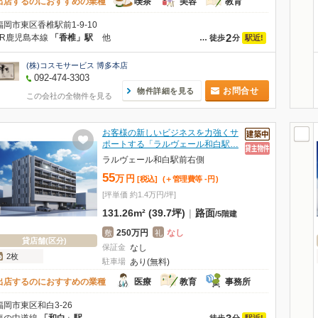
出店するのにおすすめの業種
喫茶
美容
教育
福岡市東区香椎駅前1-9-10
2
JR鹿児島本線
「香椎」駅
他
駅近!
…
徒歩
分
(株)コスモサービス 博多本店
092-474-3303
お問合せ
物件詳細を見る
この会社の全物件を見る
お客様の新しいビジネスを力強くサ
ポートする「ラルヴェール和白駅…
ラルヴェール和白駅前右側
55
万
円
[税込]
(＋管理費等
-
円
)
[坪単価 約1.4万円/坪]
131.26m² (39.7坪)
|
路面
/
5階建
250万円
なし
敷
礼
貸店舗(区分)
保証金
なし
2枚
駐車場
あり(無料)
出店するのにおすすめの業種
医療
教育
事務所
福岡市東区和白3-26
駅近!