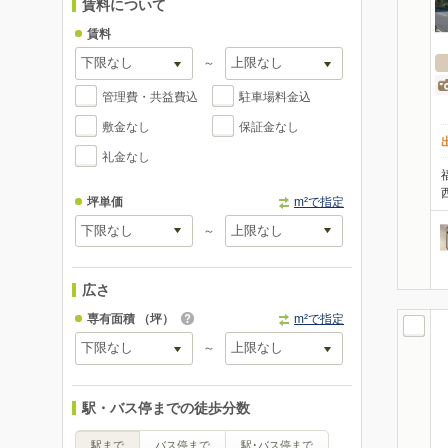
賃料について
賃料
～
管理費・共益費込
駐車場料金込
敷金なし
保証金なし
礼金なし
坪単価
m²で指定
～
広さ
専有面積
（坪）
m²で指定
～
駅・バス停までの徒歩分数
駅まで
バス停まで
駅･バス停まで