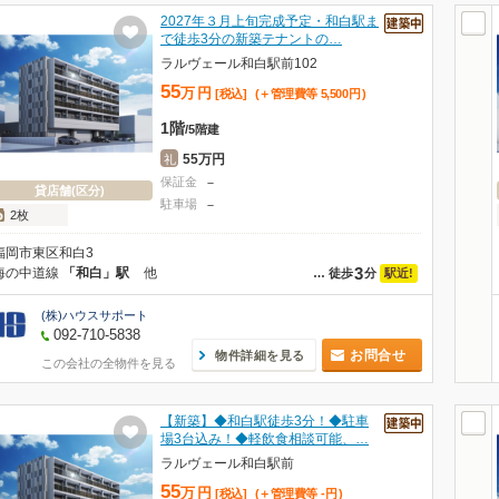
2027年３月上旬完成予定・和白駅ま
で徒歩3分の新築テナントの…
ラルヴェール和白駅前102
55
万
円
[税込]
(＋管理費等
5,500
円
)
1階
/
5階建
55万円
礼
保証金
－
貸店舗(区分)
駐車場
－
2枚
福岡市東区和白3
3
海の中道線
「和白」駅
他
駅近!
…
徒歩
分
(株)ハウスサポート
092-710-5838
お問合せ
物件詳細を見る
この会社の全物件を見る
【新築】◆和白駅徒歩3分！◆駐車
場3台込み！◆軽飲食相談可能、…
ラルヴェール和白駅前
55
万
円
[税込]
(＋管理費等
-
円
)