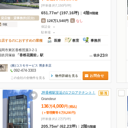
[坪単価 約7,150円/坪]
651.77m² (197.16坪)
|
4階
/
8階建
貸店舗・貸事務所(区分)
128万1,540円
なし
敷
礼
8枚
保証金
－
駐車場
－
出店するのにおすすめの業種
医療
教育
事務所
福岡市東区香椎照葉3-2-1
23
西鉄貝塚線
「香椎花園前」駅
…
徒歩
分
(株)コスモサービス 博多本店
092-474-3303
お問合せ
物件詳細を見る
この会社の全物件を見る
JR香椎駅至近の1フロアテナント！
Grandeur
136
4,000
万
円
[税込]
(＋管理費等
6
万
8,200
円
)
[坪単価 約2.2万円/坪]
205.75m² (62.23坪)
|
2階
/
5階建