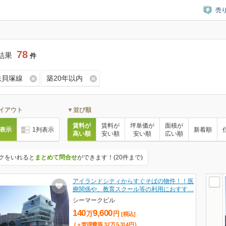
売
78
結果
件
鉄貝塚線
築20年以内
イアウト
▼並び順
賃料が
賃料が
坪単価が
面積が
列表示
1列表示
新着順
高い順
安い順
安い順
広い順
クをいれると
まとめて問合せ
ができます！(20件まで)
アイランドシティからすぐそばの物件！！医
療関係や、教育スクール等の利用におすす…
シーマークビル
140
9,600
万
円
[税込]
(＋管理費等
32
万
5,314
円
)