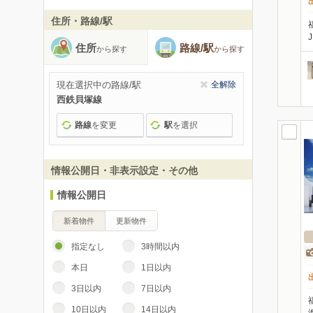
住所・路線/駅
住所
路線/駅
から探す
から探す
現在選択中の路線/駅
全解除
西鉄貝塚線
路線
を変更
駅
を選択
情報公開日・非表示設定・その他
情報公開日
新着物件
更新物件
指定なし
3時間以内
本日
1日以内
3日以内
7日以内
10日以内
14日以内