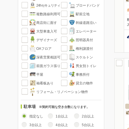
24hセキュリティ
ブロードバンド
複数路線利用可
駅前立地
商店街に面す
幹線道路沿い
大型車進入可
エレベーター
デザイナーズ
照明器具付
OAフロア
権利譲渡付
深夜営業相談可
スケルトン
前面ガラス張り
男女別トイレ
平屋
事務所付
袖看板あり
貸主の物件
リフォーム・リノベーション物件
駐車場
※契約可能な空き台数になります。
指定なし
1台以上
2台以上
3台以上
4台以上
5台以上