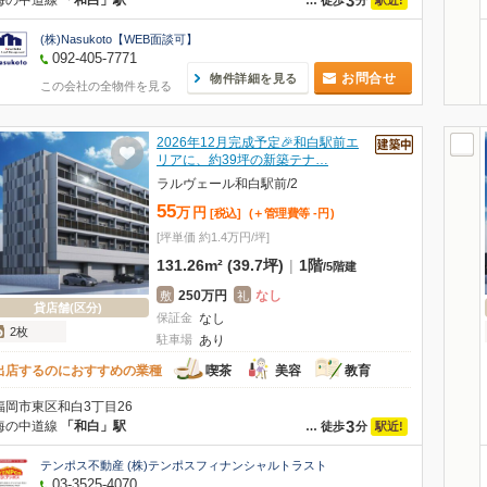
3
海の中道線
「和白」駅
…
徒歩
分
(株)Nasukoto【WEB面談可】
092-405-7771
お問合せ
物件詳細を見る
この会社の全物件を見る
2026年12月完成予定🎉和白駅前エ
リアに、約39坪の新築テナ…
ラルヴェール和白駅前/2
55
万
円
[税込]
(＋管理費等
-
円
)
[坪単価 約1.4万円/坪]
131.26m² (39.7坪)
|
1階
/
5階建
250万円
なし
敷
礼
貸店舗(区分)
保証金
なし
2枚
駐車場
あり
出店するのにおすすめの業種
喫茶
美容
教育
福岡市東区和白3丁目26
3
海の中道線
「和白」駅
駅近!
…
徒歩
分
テンポス不動産 (株)テンポスフィナンシャルトラスト
03-3525-4070