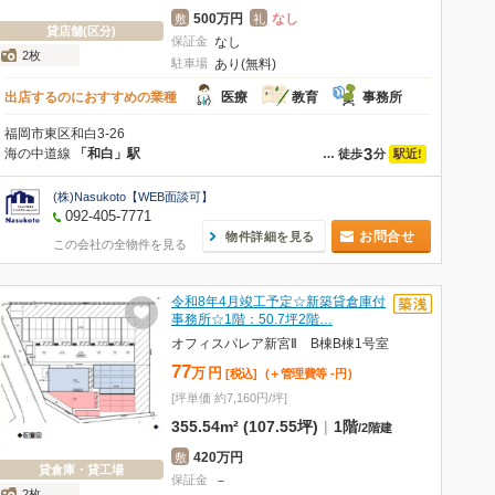
500万円
なし
敷
礼
貸店舗(区分)
保証金
なし
2枚
駐車場
あり(無料)
出店するのにおすすめの業種
医療
教育
事務所
福岡市東区和白3-26
3
海の中道線
「和白」駅
駅近!
…
徒歩
分
(株)Nasukoto【WEB面談可】
092-405-7771
お問合せ
物件詳細を見る
この会社の全物件を見る
令和8年4月竣工予定☆新築貸倉庫付
事務所☆1階：50.7坪2階…
オフィスパレア新宮Ⅱ B棟B棟1号室
77
万
円
[税込]
(＋管理費等
-
円
)
[坪単価 約7,160円/坪]
355.54m² (107.55坪)
|
1階
/
2階建
420万円
敷
貸倉庫・貸工場
保証金
－
2枚