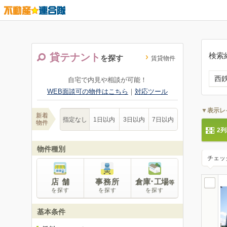
検索
貸テナント
を探す
賃貸物件
西
自宅で内見や相談が可能！
WEB面談可の物件はこちら
｜
対応ツール
▼表示レ
新着
指定なし
1日以内
3日以内
7日以内
物件
2
物件種別
チェッ
店 舗
事務所
倉庫･工場
等
を探す
を探す
を探す
基本条件