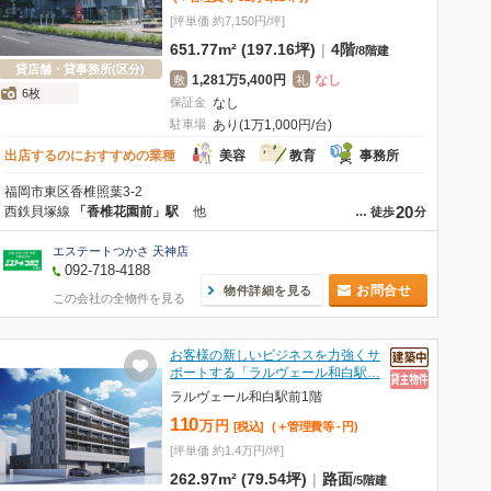
[坪単価 約7,150円/坪]
651.77m² (197.16坪)
|
4階
/
8階建
貸店舗・貸事務所(区分)
1,281万5,400円
なし
敷
礼
6枚
保証金
なし
駐車場
あり(1万1,000円/台)
出店するのにおすすめの業種
美容
教育
事務所
福岡市東区香椎照葉3-2
20
西鉄貝塚線
「香椎花園前」駅
他
…
徒歩
分
エステートつかさ 天神店
092-718-4188
お問合せ
物件詳細を見る
この会社の全物件を見る
お客様の新しいビジネスを力強くサ
ポートする「ラルヴェール和白駅…
ラルヴェール和白駅前1階
110
万
円
[税込]
(＋管理費等
-
円
)
[坪単価 約1.4万円/坪]
262.97m² (79.54坪)
|
路面
/
5階建