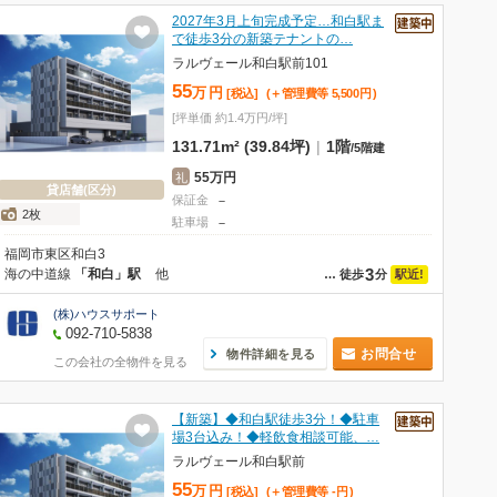
2027年3月上旬完成予定…和白駅ま
で徒歩3分の新築テナントの…
ラルヴェール和白駅前101
55
万
円
[税込]
(＋管理費等
5,500
円
)
[坪単価 約1.4万円/坪]
131.71m² (39.84坪)
|
1階
/
5階建
55万円
礼
貸店舗(区分)
保証金
－
2枚
駐車場
－
福岡市東区和白3
3
海の中道線
「和白」駅
他
駅近!
…
徒歩
分
(株)ハウスサポート
092-710-5838
お問合せ
物件詳細を見る
この会社の全物件を見る
【新築】◆和白駅徒歩3分！◆駐車
場3台込み！◆軽飲食相談可能、…
ラルヴェール和白駅前
55
万
円
[税込]
(＋管理費等
-
円
)