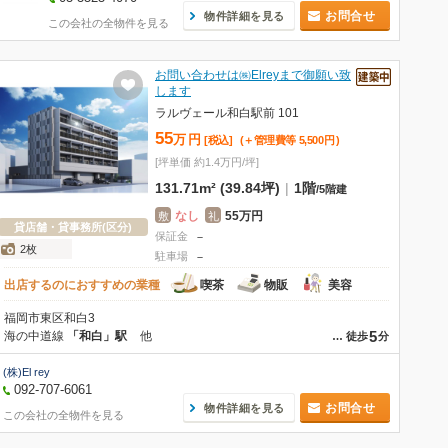
お問合せ
物件詳細を見る
この会社の全物件を見る
お問い合わせは㈱Elreyまで御願い致
します
ラルヴェール和白駅前 101
55
万
円
[税込]
(＋管理費等
5,500
円
)
[坪単価 約1.4万円/坪]
131.71m² (39.84坪)
|
1階
/
5階建
なし
55万円
敷
礼
貸店舗・貸事務所(区分)
保証金
－
2枚
駐車場
－
出店するのにおすすめの業種
喫茶
物販
美容
福岡市東区和白3
5
海の中道線
「和白」駅
他
…
徒歩
分
(株)El rey
092-707-6061
お問合せ
物件詳細を見る
この会社の全物件を見る