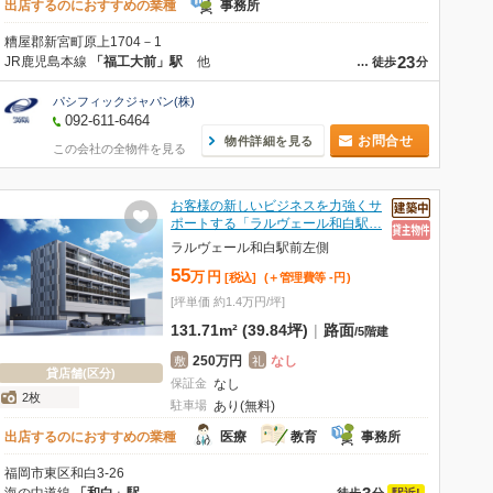
出店するのにおすすめの業種
事務所
糟屋郡新宮町原上1704－1
23
JR鹿児島本線
「福工大前」駅
他
…
徒歩
分
パシフィックジャパン(株)
092-611-6464
お問合せ
物件詳細を見る
この会社の全物件を見る
お客様の新しいビジネスを力強くサ
ポートする「ラルヴェール和白駅…
ラルヴェール和白駅前左側
55
万
円
[税込]
(＋管理費等
-
円
)
[坪単価 約1.4万円/坪]
131.71m² (39.84坪)
|
路面
/
5階建
250万円
なし
敷
礼
貸店舗(区分)
保証金
なし
2枚
駐車場
あり(無料)
出店するのにおすすめの業種
医療
教育
事務所
福岡市東区和白3-26
駅近!