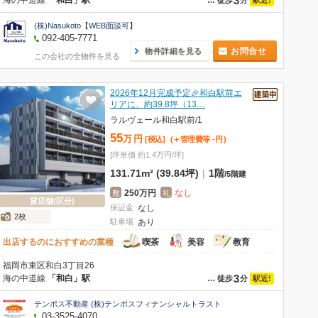
3
海の中道線
「和白」駅
…
徒歩
分
(株)Nasukoto【WEB面談可】
092-405-7771
お問合せ
物件詳細を見る
この会社の全物件を見る
2026年12月完成予定🎉和白駅前エ
リアに、約39.8坪（13…
ラルヴェール和白駅前/1
55
万
円
[税込]
(＋管理費等
-
円
)
[坪単価 約1.4万円/坪]
131.71m² (39.84坪)
|
1階
/
5階建
250万円
なし
敷
礼
貸店舗(区分)
保証金
なし
2枚
駐車場
あり
出店するのにおすすめの業種
喫茶
美容
教育
福岡市東区和白3丁目26
3
海の中道線
「和白」駅
駅近!
…
徒歩
分
テンポス不動産 (株)テンポスフィナンシャルトラスト
03-3525-4070