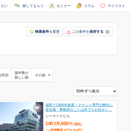
りたい
探してもらう
セミナー
コラム
マイリスト
検索条件
を変更
この条件を
保存する
築年数が
住所別
その他
新しい順
福岡で1986年創業！テナント専門の弊社に
貸店舗・事務所のことは何でもお任せく…
シーマークビル
140
9,600
万
円
[税込]
(＋管理費等
32
万
5,314
円
)