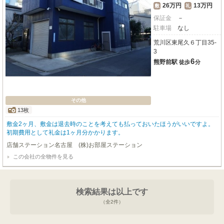
26万円
13万円
敷
礼
保証金
－
駐車場
なし
荒川区東尾久６丁目35-
3
6
熊野前駅
徒歩
分
その他
13枚
敷金2ヶ月、敷金は退去時のことを考えても払っておいたほうがいいですよ。
初期費用として礼金は1ヶ月分かかります。
店舗ステーション名古屋 (株)お部屋ステーション
この会社の全物件を見る
検索結果は以上です
（全
2
件）