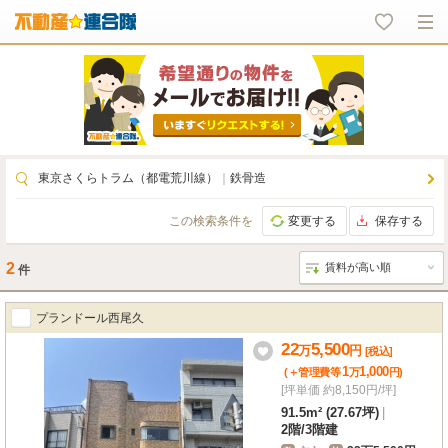
東京さくらトラム（都電荒川線）
｜
鉄骨造
この検索条件を
変更する
保存する
2
件
プランドール西尾久
22
5,500
万
円
[税込]
1
1,000
(＋管理費等
万
円
)
[坪単価 約8,150円/坪]
91.5m² (27.67坪)
|
2階
/
3階建