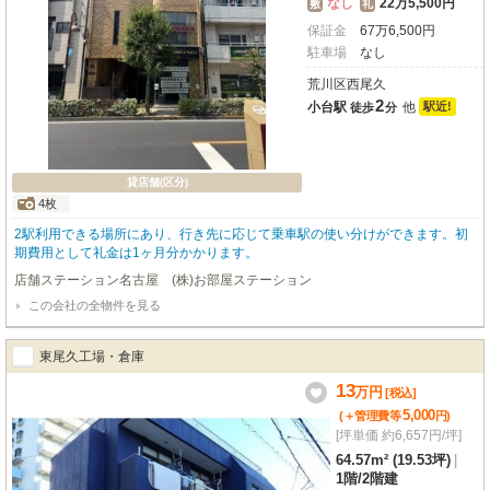
なし
22万5,500円
敷
礼
保証金
67
万
6,500
円
駐車場
なし
荒川区西尾久
2
小台駅
他
駅近!
徒歩
分
貸店舗(区分)
4枚
2駅利用できる場所にあり、行き先に応じて乗車駅の使い分けができます。初
期費用として礼金は1ヶ月分かかります。
店舗ステーション名古屋 (株)お部屋ステーション
この会社の全物件を見る
東尾久工場・倉庫
13
万
円
[税込]
5,000
(＋管理費等
円
)
[坪単価 約6,657円/坪]
64.57m² (19.53坪)
|
1階
/
2階建