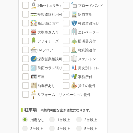
24hセキュリティ
ブロードバンド
複数路線利用可
駅前立地
商店街に面す
幹線道路沿い
大型車進入可
エレベーター
デザイナーズ
照明器具付
OAフロア
権利譲渡付
深夜営業相談可
スケルトン
前面ガラス張り
男女別トイレ
平屋
事務所付
袖看板あり
貸主の物件
リフォーム・リノベーション物件
駐車場
※契約可能な空き台数になります。
指定なし
1台以上
2台以上
3台以上
4台以上
5台以上