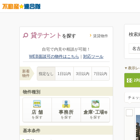
検索
貸テナント
を探す
賃貸物件
名
自宅で内見や相談が可能！
WEB面談可の物件はこちら
｜
対応ツール
▼表示レ
新着
指定なし
1日以内
3日以内
7日以内
物件
2
物件種別
チェッ
店 舗
事務所
倉庫･工場
等
を探す
を探す
を探す
基本条件