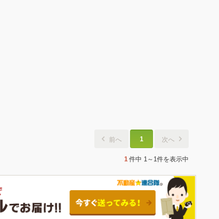
1
前へ
次へ
1
件中
1～1件
を表示中