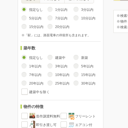
指定なし
1分以内
3分以内
※検索
5分以内
7分以内
10分以内
※物件
15分以内
20分以内
※検索
※「駅」には、路面電車の停留所も含まれます。
築年数
指定なし
建築中
新築
1年以内
3年以内
5年以内
7年以内
10年以内
15年以内
20年以内
25年以内
30年以内
建築中を除く
物件の特徴
造作譲渡料無料
フリーレント
即引き渡し可
エアコン付