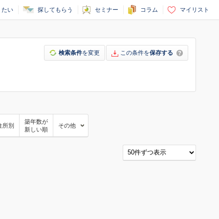
りたい
探してもらう
セミナー
コラム
マイリスト
検索条件
を変更
この条件を
保存する
築年数が
住所別
その他
新しい順