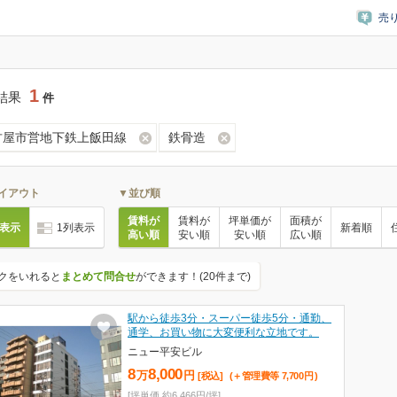
売
1
結果
件
古屋市営地下鉄上飯田線
鉄骨造
イアウト
▼並び順
賃料が
賃料が
坪単価が
面積が
列表示
1列表示
新着順
高い順
安い順
安い順
広い順
クをいれると
まとめて問合せ
ができます！(20件まで)
駅から徒歩3分・スーパー徒歩5分・通勤、
通学、お買い物に大変便利な立地です。
ニュー平安ビル
8
8,000
万
円
[税込]
(＋管理費等
7,700
円
)
[坪単価 約6,466円/坪]