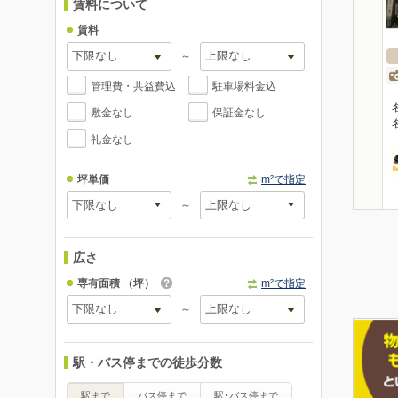
賃料について
賃料
～
管理費・共益費込
駐車場料金込
敷金なし
保証金なし
礼金なし
坪単価
m²で指定
～
広さ
専有面積
（坪）
m²で指定
～
駅・バス停までの徒歩分数
駅まで
バス停まで
駅･バス停まで