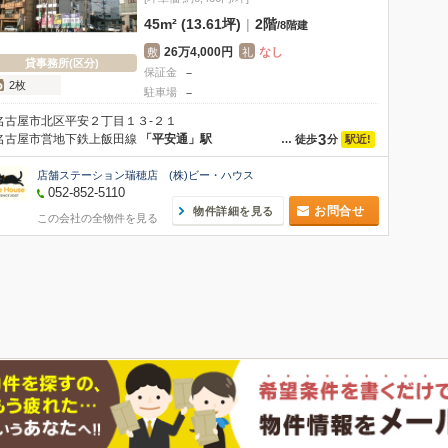
45m² (13.61坪)
|
2階
/
8階建
26万4,000円
なし
敷
礼
貸事務所(区分)
保証金
－
2枚
駐車場
－
名古屋市北区平安２丁目１３-２１
3
名古屋市営地下鉄上飯田線
「平安通」駅
駅近!
…
徒歩
分
店舗ステーション瑞穂店 (株)ビー・ハウス
052-852-5110
お問合せ
物件詳細を見る
この会社の全物件を見る