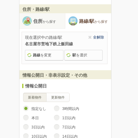
住所・路線/駅
住所
路線/駅
から探す
から探す
現在選択中の路線/駅
全解除
名古屋市営地下鉄上飯田線
路線
を変更
駅
を選択
情報公開日・非表示設定・その他
情報公開日
新着物件
更新物件
指定なし
3時間以内
本日
1日以内
3日以内
7日以内
10日以内
14日以内