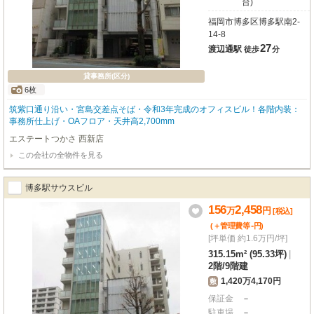
台)
福岡市博多区博多駅南2-
14-8
27
渡辺通駅
徒歩
分
貸事務所(区分)
6枚
筑紫口通り沿い・宮島交差点そば・令和3年完成のオフィスビル！各階内装：
事務所仕上げ・OAフロア・天井高2,700mm
エステートつかさ 西新店
この会社の全物件を見る
博多駅サウスビル
156
2,458
万
円
[税込]
-
(＋管理費等
円
)
[坪単価 約1.6万円/坪]
315.15m² (95.33坪)
|
2階
/
9階建
1,420万4,170円
敷
保証金
－
駐車場
－