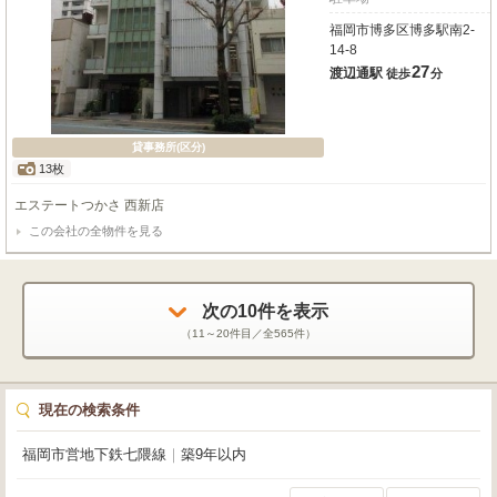
福岡市博多区博多駅南2-
14-8
27
渡辺通駅
徒歩
分
貸事務所(区分)
13枚
エステートつかさ 西新店
この会社の全物件を見る
次の
10
件を表示
（
11～20
件目／全
565
件）
現在の検索条件
福岡市営地下鉄七隈線
｜
築9年以内