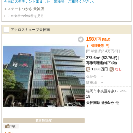
今泉に大型テナント出ました！業種等、ご相談ください。
エステートつかさ 天神店
この会社の全物件を見る
アクロスキューブ天神南
198
万
円
[税込]
-
(＋管理費等
円
)
[坪単価 約2.4万円/坪]
273.6m² (82.76坪)
|
3階
/
9階建
(地下1階)
1,080万円
なし
敷
礼
保証金
－
駐車場
－
福岡市中央区今泉1-1-22-
18
5
天神南駅
他
徒歩
分
貸店舗(区分)
3枚