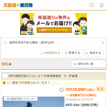
福岡市営地下鉄七隈線
｜
築9年以内
この検索条件を
変更する
保存する
565
件
NPC福岡空港ロジセンター1F倉庫事務所 3・4F倉庫
ここ最近で
83回
見られています！
933
8,868
万
円
[税込]
52
4,806
(＋管理費等
万
円
)
[坪単価 約4,451円/坪]
6937.43m² (2098.57坪)
|