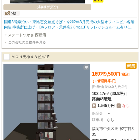
貸事務所(区分)
5枚
国道3号線沿い・東比恵交差点そば・令和2年3月完成の大型オフィスビル各階
内装:事務所仕上げ・OAフロア・天井高2.8m◎1Fリフレッシュルーム有り(喫
煙スペース)
エステートつかさ 西新店
この会社の全物件を見る
ＭＧＨ天神４８ビル1F
169
9,500
万
円
[税込]
-
(＋管理費等
円
)
[坪単価 約5.5万円/坪]
102.17m² (30.9坪)
|
路面
/
8階建
1,545万円
なし
敷
礼
保証金
－
駐車場
なし
福岡市中央区天神2丁目3-
35