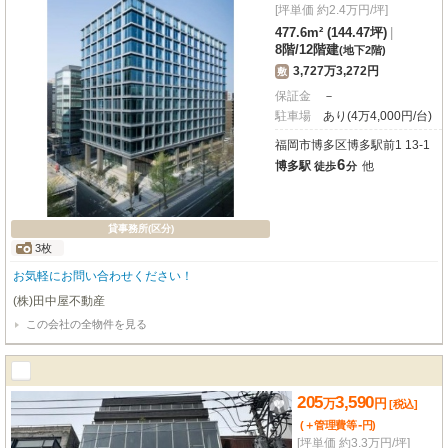
[坪単価 約2.4万円/坪]
477.6m² (144.47坪)
|
8階
/
12階建
(地下2階)
3,727万3,272円
敷
保証金
－
駐車場
あり(4万4,000円/台)
福岡市博多区博多駅前1 13-1
6
博多駅
他
徒歩
分
貸事務所(区分)
3枚
お気軽にお問い合わせください！
(株)田中屋不動産
この会社の全物件を見る
205
3,590
万
円
[税込]
-
(＋管理費等
円
)
[坪単価 約3.3万円/坪]