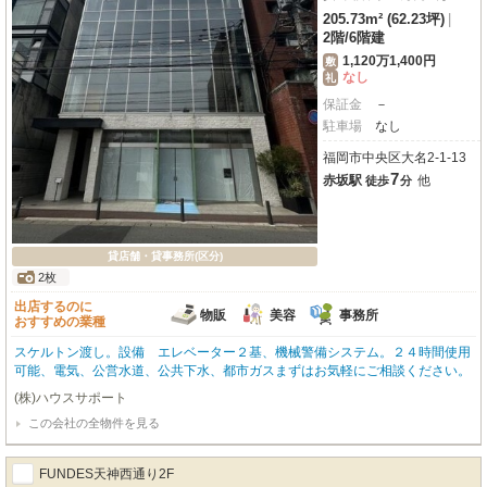
205.73m² (62.23坪)
|
2階
/
6階建
1,120万1,400円
敷
なし
礼
保証金
－
駐車場
なし
福岡市中央区大名2-1-13
7
赤坂駅
他
徒歩
分
貸店舗・貸事務所(区分)
2枚
出店するのに
物販
美容
事務所
おすすめの業種
スケルトン渡し。設備 エレベーター２基、機械警備システム。２４時間使用
可能、電気、公営水道、公共下水、都市ガスまずはお気軽にご相談ください。
(株)ハウスサポート
この会社の全物件を見る
FUNDES天神西通り2F