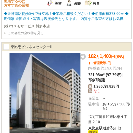
出店するのに
美容
医療
教育
おすすめの業種
◆天神南駅徒歩5分で好立地！◆業種ご相談ください！◆使用面積273.60㎡ ◆定
期借家 ※間取り・写真は現況優先となります。 内覧をご希望の方はお気軽に
お申し付けください！ 福岡の物件全てご紹介出来ます！！何でもご相談下さ
(株)コスモサービス 博多本店
い♪
この会社の全物件を見る
東比恵ビジネスセンターⅢ
182
1,400
万
円
[税込]
-
(＋管理費等
円
)
[坪単価 約1.9万円/坪]
321.98m² (97.39坪)
|
3階
/
7階建
1,986万9,828円
敷
なし
礼
保証金
－
駐車場
あり(2万7,500円/
台)
福岡市博多区東比恵４丁
目 2-10
3
東比恵駅
他
徒歩
分
駅近!