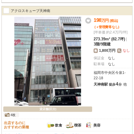
アクロスキューブ天神南
198
万
円
[税込]
(＋管理費等
なし
)
[坪単価 約2.4万円/坪]
273.39m² (82.7坪)
|
3階
/
9階建
1,800万円
なし
敷
礼
保証金
なし
駐車場
なし
福岡市中央区今泉1-
22-18
4
天神南駅
他
徒歩
分
貸店舗(区分)
4枚
出店するのに
飲食
喫茶
美容
おすすめの業種