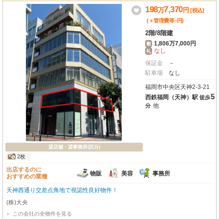
198
7,370
万
円
[税込]
-
(＋管理費等
円
)
2階
/
8階建
1,806万7,000円
敷
なし
礼
保証金
－
駐車場
なし
福岡市中央区天神2-3-21
5
西鉄福岡（天神）駅
徒歩
他
分
貸店舗・貸事務所(区分)
2枚
出店するのに
物販
美容
事務所
おすすめの業種
天神西通り交差点角地で視認性良好物件！
(株)大央
この会社の全物件を見る