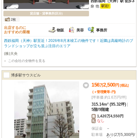
3
西鉄福岡（天神）駅
徒歩
他
駅近!
分
貸店舗・貸事務所(区分)
2枚
出店するのに
物販
美容
事務所
おすすめの業種
西鉄福岡（天神）駅至近！2026年8月末竣工の物件です！近隣は高級時計のブ
ランドショップが立ち並ぶ注目のエリア
(株)大央
この会社の全物件を見る
博多駅サウスビル
156
2,500
万
円
[税込]
-
(＋管理費等
円
)
[坪単価 約1.6万円/坪]
315.14m² (95.32坪)
|
5階
/
9階建
1,420万4,550円
敷
なし
礼
保証金
－
駐車場
あり(2万5,300円/