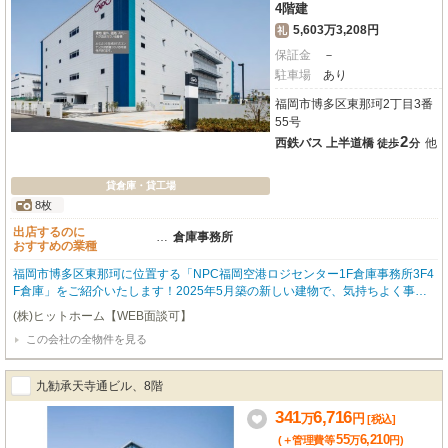
4階建
5,603万3,208円
礼
保証金
－
駐車場
あり
福岡市博多区東那珂2丁目3番
55号
2
西鉄バス 上半道橋
他
徒歩
分
貸倉庫・貸工場
8枚
出店するのに
…
倉庫事務所
おすすめの業種
福岡市博多区東那珂に位置する「NPC福岡空港ロジセンター1F倉庫事務所3F4
F倉庫」をご紹介いたします！2025年5月築の新しい建物で、気持ちよく事業
をスタートできる築浅物件です。西鉄バス「上半道橋」バス停までわずか徒歩
(株)ヒットホーム【WEB面談可】
2分とアクセスしやすく、通勤や物流の拠点としても大変便利ですね。広々と
この会社の全物件を見る
した1455.51㎡の空間は、倉庫と事務所を兼ね備え、多様なビジネスニーズに
お応えできるでしょう。無料駐車場やエレベーター、給排水設備も完備してお
り、大型車の進入も可能ですので、物流倉庫や作業所として効率的な運営が期
九勧承天寺通ビル、8階
待できます。幹線道路沿いの立地とI.C近くという点も、ビジネスチャンスを
広げる大きな魅力です。業務スーパーが徒歩4分と、日々のちょっとした買い
341
6,716
万
円
[税込]
出しにも困りません。ぜひ一度、この広さと利便性を兼ね備えた理想のビジネ
55
6,210
(＋管理費等
万
円
)
ス空間を現地でご体感ください。