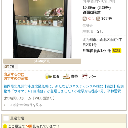
[坪単価 約5.0万円/坪]
10.89m² (3.29坪)
|
路面
/
1階建
なし
30万円
敷
礼
保証金
－
駐車場
なし
北九州市小倉北区魚町4丁
目2番1号
1
旦過駅
他
駅近!
徒歩
分
貸店舗(区分)
7枚
出店するのに
飲食
喫茶
バー
おすすめの業種
福岡県北九州市小倉北区魚町に、新たなビジネスチャンスを掴む【築浅】店舗
物件『ウオマチ4丁目店舗』が登場しました！小倉駅から徒歩2分、平和通駅・
旦過駅からはなんと徒歩1分の【駅近】ロケーションが魅力です。複数路線が
(株)福岡BDホーム【WEB面談可】
利用でき、お客様にとってもスタッフの方にとってもアクセスは抜群ですよ。
この会社の全物件を見る
旦過市場の入口、小文字通りに面したこの路面店は、昼夜問わず多くの人通り
で賑わうエリア。コンビニや100円ショップ、飲食店も近く、集客に期待が持
てます。約33.06㎡の広々とした空間は、スケルトン仕様なので、お客様のイ
旦過市場
メージ通りの店舗を自由にデザインしていただけます。飲食全般からバー・カ
フェまで幅広い業種におすすめです。敷金0円で初期費用を抑えられるのも嬉
ここ最近で
74回
見られています！