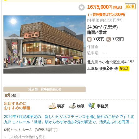
しいポイントですね。新しいお店のスタートを、この魅力的な場所で始めてみ
16
5,000
万
円
ませんか？
[税込]
3
5,000
(＋管理費等
万
円
)
[坪単価 約2.2万円/坪]
24.96m² (7.55坪)
|
路面
/
4階建
33万円
33万円
敷
礼
保証金
－
駐車場
－
北九州市小倉北区魚町4-153
2
旦過駅
他
駅近!
徒歩
分
貸店舗・貸事務所(区分)
5枚
出店するのに
喫茶
物販
事務所
おすすめの業種
2026年7月完成予定の、新しいビジネスチャンスを掴む物件のご紹介です！北
九州モノレール「旦過」駅からわずか徒歩2分の駅近で、活気あふれる商店街
に面した抜群のロケーションが魅力です。約23.13㎡の広さで、1階路面店とい
(株)ヒットホーム【WEB面談可】
う視認性の高さも嬉しいポイント。内装はスケルトンなので、お客様の思い描
この会社の全物件を見る
く理想の店舗空間を自由にデザインしていただけます。喫茶・カフェ、小売・