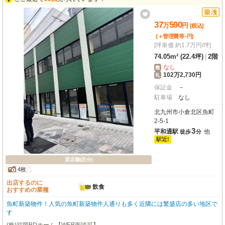
できます。礼金ゼロなのも嬉しいポイント。新しい一歩を踏み出すあなたを応
援する、魅力いっぱいの物件です。ぜひ一度ご内覧ください！
37
590
万
円
[税込]
-
(＋管理費等
円
)
[坪単価 約1.7万円/坪]
74.05m² (22.4坪)
|
2階
なし
敷
102万2,730円
礼
保証金
－
駐車場
なし
北九州市小倉北区魚町
2-5-1
3
平和通駅
他
徒歩
分
駅近!
貸店舗(区分)
4枚
出店するのに
飲食
おすすめの業種
魚町新築物件！人気の魚町新築物件人通りも多く近隣には繁盛店の多い地区で
す