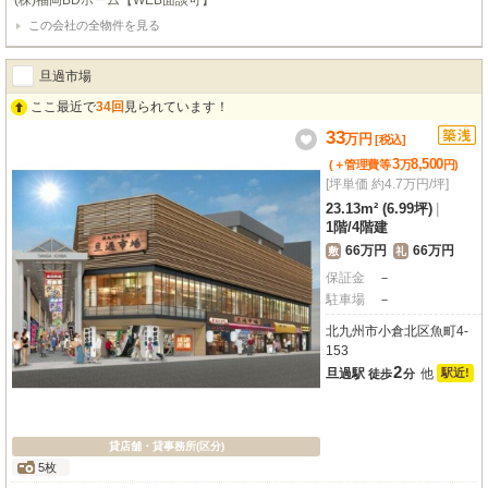
(株)福岡BDホーム【WEB面談可】
この会社の全物件を見る
旦過市場
ここ最近で
34回
見られています！
33
万
円
[税込]
3
8,500
(＋管理費等
万
円
)
[坪単価 約4.7万円/坪]
23.13m² (6.99坪)
|
1階
/
4階建
66万円
66万円
敷
礼
保証金
－
駐車場
－
北九州市小倉北区魚町4-
153
2
旦過駅
他
駅近!
徒歩
分
貸店舗・貸事務所(区分)
5枚