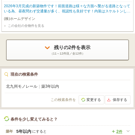
2026年3月完成の新築物件です！前面道路は様々な方面へ繋がる道路となって
いる為、昼夜問わず交通量が多く、視認性も良好です！内装はスケルトンしよ
うとなっており、自分だけの店舗をイチから作ることができます☆
(株)ホームデザイン
この会社の全物件を見る
残りの
2
件を表示
（
11～12
件目／全
12
件）
現在の検索条件
北九州モノレール
｜
築3年以内
この検索条件を
変更する
保存する
条件を少し変えてみると？
5年以内
2
築年
にすると
件