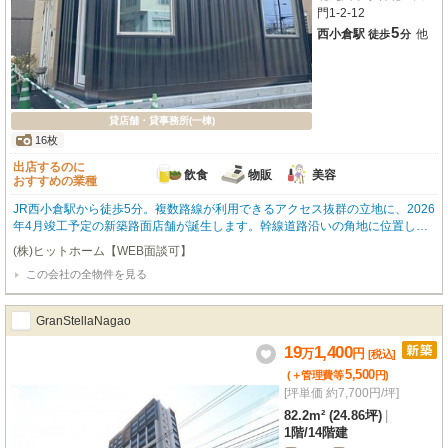
門1-2-12
5
西小倉駅
他
徒歩
分
貸店舗・貸事務所(一棟)
16枚
出店するのに
飲食
物販
美容
おすすめの業種
JR西小倉駅から徒歩5分。複数路線が利用できるアクセス抜群の立地に、2026
年4月竣工予定の新築路面店舗が誕生します。幹線道路沿いの角地に位置し、
視認性も良好な集客力の高いロケーションです。専有面積22.13㎡の室内はス
(株)ヒットホーム【WEB面談可】
ケルトン渡し。給排水設備も整っており、重飲食を含む飲食店、物販、美容・
この会社の全物件を見る
健康系店舗まで幅広い業種に対応可能です。特におすすめしたいのが、近年ラ
イダーやアウトドア好きから人気を集める“コンテナハウス”の無骨なアイアン
素材やモルタル調の内装でヴィンテージ感のある空間は、ライダーズカフェや
GranStellaNagao
アパレル、セレクトショップとも相性がよく、昼と夜で違った表情を楽しめ
る、雰囲気ある店舗づくりが実現できます。また、敷金0円のため初期費用を
19
1,400
万
円
[税込]
抑えてスタートできるのも魅力のひとつ。周辺にはコンビニやスーパー、大型
5,500
(＋管理費等
円
)
商業施設「リバーウォーク北九州」もあり、人の流れが期待できる賑わいある
[坪単価 約7,700円/坪]
エリアです。“ただの店舗”ではなく、“世界観を発信する場所”として。この新
しい空間で、あなたの理想のお店を形にしてみませんか？ぜひ一度、現地をご
82.2m² (24.86坪)
|
内覧ください。
1階
/
14階建