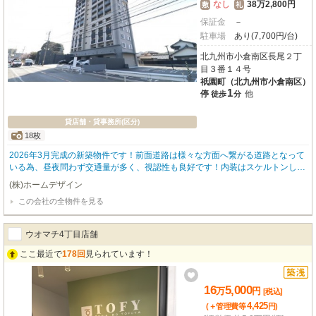
なし
38万2,800円
敷
礼
保証金
－
駐車場
あり(7,700円/台)
北九州市小倉南区長尾２丁
目３番１４号
祇園町（北九州市小倉南区）
1
停
他
徒歩
分
貸店舗・貸事務所(区分)
18枚
2026年3月完成の新築物件です！前面道路は様々な方面へ繋がる道路となって
いる為、昼夜問わず交通量が多く、視認性も良好です！内装はスケルトンしよ
うとなっており、自分だけの店舗をイチから作ることができます☆
(株)ホームデザイン
この会社の全物件を見る
ウオマチ4丁目店舗
ここ最近で
178回
見られています！
16
5,000
万
円
[税込]
4,425
(＋管理費等
円
)