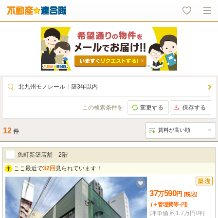
北九州モノレール
｜
築3年以内
この検索条件を
変更する
保存する
12
件
魚町新築店舗 2階
ここ最近で
32回
見られています！
37
590
万
円
[税込]
-
(＋管理費等
円
)
[坪単価 約1.7万円/坪]