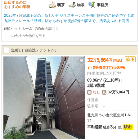
出店するのに
喫茶
物販
事務所
おすすめの業種
2026年7月完成予定の、新しいビジネスチャンスを掴む物件のご紹介です！北
九州モノレール「旦過」駅からわずか徒歩2分の駅近で、活気あふれる商店街
に面した抜群のロケーションが魅力です。約23.13㎡の広さで、1階路面店とい
(株)ヒットホーム【WEB面談可】
う視認性の高さも嬉しいポイント。内装はスケルトンなので、お客様の思い描
この会社の全物件を見る
く理想の店舗空間を自由にデザインしていただけます。喫茶・カフェ、小売・
物販、事務所など、幅広い業種におすすめです。周辺にはコンビニやスーパ
ー、飲食店が充実しており、集客にも期待が持てます。エレベーターやガス・
魚町1丁目築浅テナント☆3F
給排水設備も完備。新しい一歩を踏み出すあなたの夢を応援する、この特別な
場所で、ぜひ成功への扉を開いてみませんか？
32
5,864
万
円
[税込]
1
7,600
(＋管理費等
万
円
)
[坪単価 約1.5万円/坪]
69.96m² (21.16坪)
|
3階
/
9階建
なし
32万5,864円
敷
礼
保証金
－
駐車場
－
北九州市小倉北区魚町1-6-
14
3
平和通駅
他
駅近!
徒歩
分