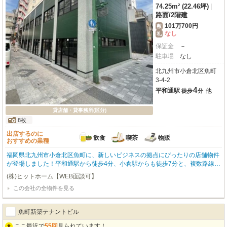
74.25m² (22.46坪)
|
路面
/
2階建
101万700円
敷
なし
礼
保証金
－
駐車場
なし
北九州市小倉北区魚町
3-4-2
4
平和通駅
他
徒歩
分
貸店舗・貸事務所(区分)
8枚
出店するのに
飲食
喫茶
物販
おすすめの業種
福岡県北九州市小倉北区魚町に、新しいビジネスの拠点にぴったりの店舗物件
が登場しました！平和通駅から徒歩4分、小倉駅からも徒歩7分と、複数路線が
利用できる便利な立地が魅力です。駅前立地で商店街に面し、幹線道路沿いの
(株)ヒットホーム【WEB面談可】
路面店なので、視認性も抜群。前面ガラス張りで開放感があり、お客様の目を
この会社の全物件を見る
惹きつけます。約74.25㎡の広々とした空間は、スケルトン渡しのため、お客
様の理想の店舗デザインを自由に実現できます。ガス・給排水設備も完備して
おり、重飲食を含む飲食店全般、カフェ、小売・物販はもちろん、事務所や美
魚町新築テナントビル
容業、医療、各種教室など、幅広い業種にご対応可能です。築浅で綺麗な物件
で、周辺にはドン・キホーテやマツモトキヨシ、飲食店も多く、集客力も期待
ここ最近で
55回
見られています！