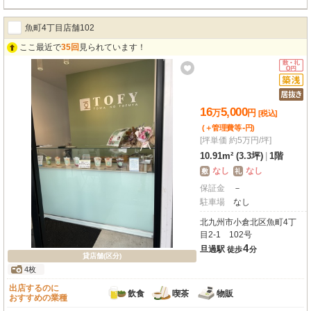
物販、事務所など、幅広い業種におすすめです。周辺にはコンビニやスーパ
ー、飲食店が充実しており、集客にも期待が持てます。エレベーターやガス・
魚町4丁目店舗102
給排水設備も完備。新しい一歩を踏み出すあなたの夢を応援する、この特別な
場所で、ぜひ成功への扉を開いてみませんか？
ここ最近で
35回
見られています！
16
5,000
万
円
[税込]
-
(＋管理費等
円
)
[坪単価 約5万円/坪]
10.91m² (3.3坪)
|
1階
なし
なし
敷
礼
保証金
－
駐車場
なし
北九州市小倉北区魚町4丁
目2-1 102号
4
旦過駅
徒歩
分
貸店舗(区分)
4枚
出店するのに
飲食
喫茶
物販
おすすめの業種