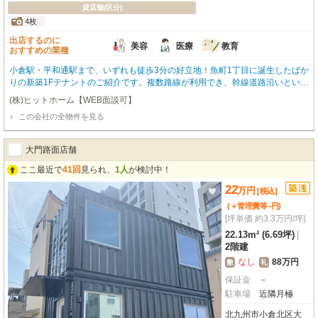
貸店舗(区分)
4枚
出店するのに
美容
医療
教育
おすすめの業種
小倉駅・平和通駅まで、いずれも徒歩3分の好立地！魚町1丁目に誕生したばか
りの新築1Fテナントのご紹介です。複数路線が利用でき、幹線道路沿いという
視認性も兼ね備えた、集客力の高いエリア。周辺には人気の飲食店や商業施設
(株)ヒットホーム【WEB面談可】
が立ち並び、多くの人々が行き交います。専有面積69.96㎡（約21.16坪）の
この会社の全物件を見る
広々とした空間は、スケルトン渡しのため、お客様のこだわりを反映した店舗
づくりが可能です。開業の初期費用を抑えたい方にも良いお知らせです！敷金
ゼロ、さらにフリーレント2ヶ月のキャンペーンを実施中（期間中のみ要確
大門路面店舗
認）！美容・医療・教育関係、物販店舗、事務所、飲食店など、幅広い業種に
対応できる、ビジネスに魅力的な物件です。この機会にぜひ一度、現地をご覧
ここ最近で
41回
見られ、
1人
が検討中！
ください！まずはお気軽にお問い合わせください。
22
万
円
[税込]
-
(＋管理費等
円
)
[坪単価 約3.3万円/坪]
22.13m² (6.69坪)
|
2階建
なし
88万円
敷
礼
保証金
－
駐車場
近隣月極
北九州市小倉北区大