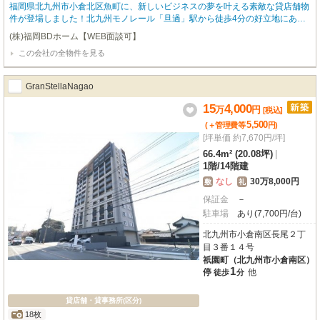
福岡県北九州市小倉北区魚町に、新しいビジネスの夢を叶える素敵な貸店舗物
件が登場しました！北九州モノレール「旦過」駅から徒歩4分の好立地にある
「魚町4丁目店舗」は、2022年9月築の木造1階建て。約10.91m²のコンパクト
(株)福岡BDホーム【WEB面談可】
ながらも使いやすい空間は、飲食全般（重飲食含む）、喫茶・カフェ、小売・
この会社の全物件を見る
物販など、多様な業種でご活用いただけます。初期費用を抑えたい方に嬉しい
敷金・礼金0円で、スムーズな開業を力強く応援いたします。周辺にはコンビ
ニや生活雑貨店、飲食店、銀行が徒歩2分圏内に揃っており、ビジネスの拠点
GranStellaNagao
として非常に便利な環境が整っているのが嬉しいポイント。お客様も従業員様
も快適に過ごせることでしょう。この機会に、理想の店舗で新しい一歩を踏み
15
4,000
万
円
[税込]
出してみませんか？お問い合わせを心よりお待ちしております。
5,500
(＋管理費等
円
)
[坪単価 約7,670円/坪]
66.4m² (20.08坪)
|
1階
/
14階建
なし
30万8,000円
敷
礼
保証金
－
駐車場
あり(7,700円/台)
北九州市小倉南区長尾２丁
目３番１４号
祇園町（北九州市小倉南区）
1
停
他
徒歩
分
貸店舗・貸事務所(区分)
18枚