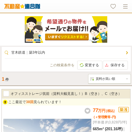
甘木鉄道
｜
築3年以内
この検索条件を
変更する
保存する
1
件
オフィスストレージ筑前（賃料大幅見直し！）B（空き）、C（空き）
ここ最近で
38回
見られています！
77
万
円
[税込]
-
(＋管理費等
円
)
[坪単価 約3,828円/坪]
665m² (201.16坪)
|