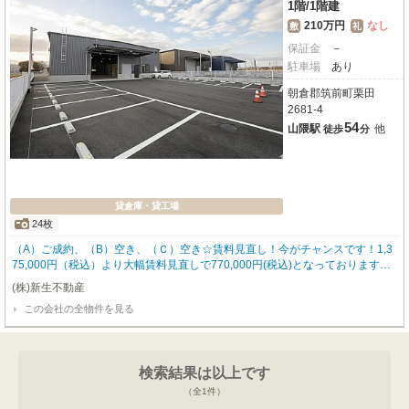
1階
/
1階建
210万円
なし
敷
礼
保証金
－
駐車場
あり
朝倉郡筑前町栗田
2681-4
54
山隈駅
他
徒歩
分
貸倉庫・貸工場
24枚
（A）ご成約、（B）空き、（Ｃ）空き☆賃料見直し！今がチャンスです！1,3
75,000円（税込）より大幅賃料見直しで770,000円(税込)となっております。
是非この機に如何でしょうか。福岡県朝倉郡筑前町栗田に、事業の新たな拠点
(株)新生不動産
として「オフィスストレージ筑前」が誕生しました！2025年10月竣工の新し
この会社の全物件を見る
い鉄骨造平屋建てで、広々とした専有面積665.0㎡をご提供いたします。倉庫
部分は天井高6メートルと開放感があり、大型車もスムーズに進入可能。無料
駐車場が15台分も完備されており、物流の効率化に大きく貢献します。さら
に、快適な事務所スペースも魅力で、OAフロア、空調、照明、キッチンが完
検索結果は以上です
備され、初期投資が大変抑えられます。トイレは男女別に分けられる2か所設
置。従業員の皆様が気持ちよく働ける環境が整っています。女性スタッフに好
（全
1
件）
まれる清潔な環境がうれしいですね。幹線道路沿いに位置し、モスバーガーま