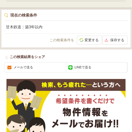
で徒歩2分、セブンイレブンまで徒歩13分と利便性も良好。初期費用を抑えら
れる礼金0円も嬉しいポイントです。貴社のビジネスを加速させる理想的な貸
倉庫・貸工場を、ぜひご検討ください。
現在の検索条件
甘木鉄道
｜
築3年以内
この検索条件を
変更する
保存する
この検索結果をシェア
メールで送る
LINEで送る