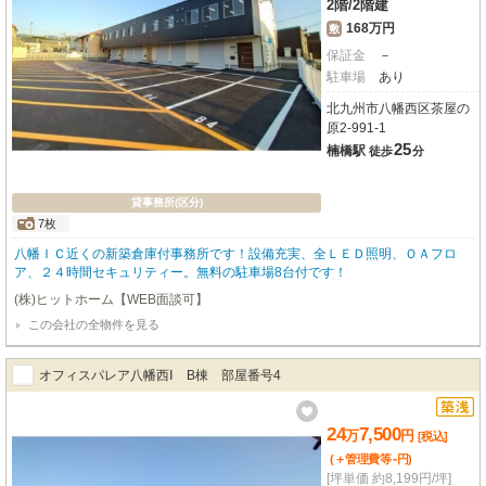
2階
/
2階建
168万円
敷
保証金
－
駐車場
あり
北九州市八幡西区茶屋の
原2-991-1
25
楠橋駅
徒歩
分
貸事務所(区分)
7枚
八幡ＩＣ近くの新築倉庫付事務所です！設備充実、全ＬＥＤ照明、ＯＡフロ
ア、２４時間セキュリティー。無料の駐車場8台付です！
(株)ヒットホーム【WEB面談可】
この会社の全物件を見る
オフィスパレア八幡西Ⅰ B棟 部屋番号4
24
7,500
万
円
[税込]
-
(＋管理費等
円
)
[坪単価 約8,199円/坪]