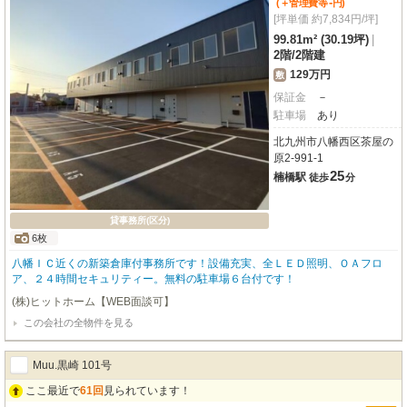
-
(＋管理費等
円
)
[坪単価 約7,834円/坪]
99.81m² (30.19坪)
|
2階
/
2階建
129万円
敷
保証金
－
駐車場
あり
北九州市八幡西区茶屋の
原2-991-1
25
楠橋駅
徒歩
分
貸事務所(区分)
6枚
八幡ＩＣ近くの新築倉庫付事務所です！設備充実、全ＬＥＤ照明、ＯＡフロ
ア、２４時間セキュリティー。無料の駐車場６台付です！
(株)ヒットホーム【WEB面談可】
この会社の全物件を見る
Muu.黒崎 101号
ここ最近で
61回
見られています！