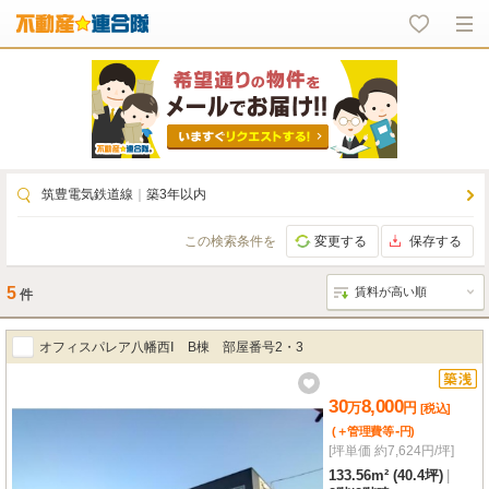
筑豊電気鉄道線
｜
築3年以内
この検索条件を
変更する
保存する
5
件
オフィスパレア八幡西Ⅰ B棟 部屋番号2・3
30
8,000
万
円
[税込]
-
(＋管理費等
円
)
[坪単価 約7,624円/坪]
133.56m² (40.4坪)
|