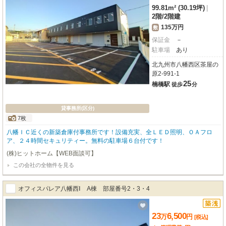
99.81m² (30.19坪)
|
2階
/
2階建
135万円
敷
保証金
－
駐車場
あり
北九州市八幡西区茶屋の
原2-991-1
25
楠橋駅
徒歩
分
貸事務所(区分)
7枚
八幡ＩＣ近くの新築倉庫付事務所です！設備充実、全ＬＥＤ照明、ＯＡフロ
ア、２４時間セキュリティー。無料の駐車場６台付です！
(株)ヒットホーム【WEB面談可】
この会社の全物件を見る
オフィスパレア八幡西Ⅰ A棟 部屋番号2・3・4
23
6,500
万
円
[税込]