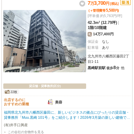
7
3,700
万
円
[税込]
5,500
(＋管理費等
円
)
[坪単価 約5,763円/坪]
42.3m² (12.79坪)
|
1階
/
10階建
14万7,400円
礼
保証金
なし
駐車場
あり
北九州市八幡西区藤田2丁
目1-11
8
黒崎駅前駅
他
徒歩
分
貸店舗・貸事務所(区分)
22枚
出店するのに
美容
おすすめの業種
福岡県北九州市八幡西区藤田に、新しいビジネスの拠点にぴったりの貸店舗・
貸事務所「Muu.黒崎 101号」をご紹介します！2026年3月築の新しい建物で、
気持ち良く新事業をスタートしていただけます。JR鹿児島本線「黒崎駅」ま
(有)井手口興産
で徒歩9分、筑豊電気鉄道線「黒崎駅前駅」まで徒歩8分と、複数路線が利用で
この会社の全物件を見る
きる便利な立地が魅力です。周辺にはファミリーマート（徒歩1分）、スピナ