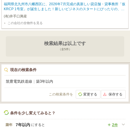
福岡県北九州市八幡西区に、2026年7月完成の真新しい貸店舗・貸事務所「仮
KRCP 1号室」が誕生しました！新しいビジネスのスタートにぴったりの、ピ
カピカの空間で夢を叶えませんか？月額賃料55,000円（税込）、管理費2,000
(有)井手口興産
円と、お手頃な価格設定が魅力です。さらに、初期費用を抑えたい方には嬉し
この会社の全物件を見る
い礼金0円！事業に欠かせない駐車場も2台無料でご利用いただけます。専有面
積15.34m²の1Kタイプは、小売・物販、美容・健康・介護、事務所など幅広い
業種におすすめです。ブロードバンド回線も完備しているので、快適なビジネ
ス環境がすぐに整いますよ。周辺にはコンビニ（徒歩2分）、病院（徒歩3
検索結果は以上です
分）、ドラッグストア（徒歩6分）、スーパー（徒歩7分）が揃い、従業員の方
にもお客様にも便利な立地。角地で視認性も良く、新しい門出を力強くサポー
（全
5
件）
トしてくれる物件です。ぜひご検討ください！
現在の検索条件
筑豊電気鉄道線
｜
築3年以内
この検索条件を
変更する
保存する
条件を少し変えてみると？
7年以内
2
築年
にすると
件