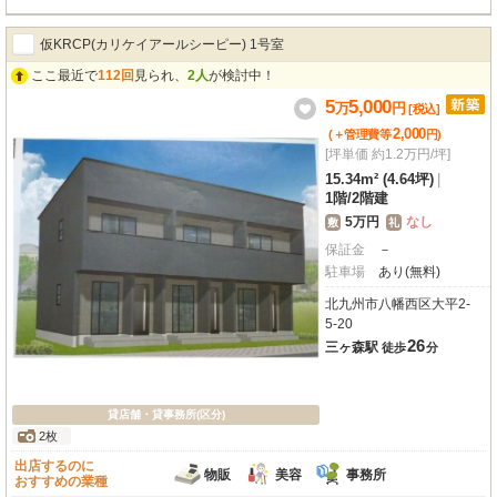
紅梅店（徒歩5分）、サンキュードラッグ（徒歩6分）など、日々の買い物やラ
ンチにも困らない施設が充実。角地に位置し、視認性も良好です。広々42.3㎡
仮KRCP(カリケイアールシーピー) 1号室
の1LDKタイプで、エアコンやエレベーター、24時間セキュリティーも完備。
駐車場もございますので、お客様や従業員様にも便利にお使いいただけます。
ここ最近で
112回
見られ、
2人
が検討中！
特に美容・健康・介護関連の事業をお考えの方におすすめです。このMuu.黒
5
5,000
万
円
崎で、あなたの新しいビジネスを始めてみませんか？
[税込]
2,000
(＋管理費等
円
)
[坪単価 約1.2万円/坪]
15.34m² (4.64坪)
|
1階
/
2階建
5万円
なし
敷
礼
保証金
－
駐車場
あり(無料)
北九州市八幡西区大平2-
5-20
26
三ヶ森駅
徒歩
分
貸店舗・貸事務所(区分)
2枚
出店するのに
物販
美容
事務所
おすすめの業種