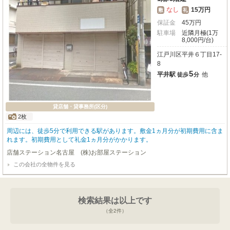
なし
15万円
敷
礼
保証金
45
万
円
駐車場
近隣月極(1万
8,000円/台)
江戸川区平井６丁目17-
8
5
平井駅
他
徒歩
分
貸店舗・貸事務所(区分)
2枚
周辺には、徒歩5分で利用できる駅があります。敷金1ヵ月分が初期費用に含ま
れます。初期費用として礼金1ヵ月分がかかります。
店舗ステーション名古屋 (株)お部屋ステーション
この会社の全物件を見る
検索結果は以上です
（全
2
件）