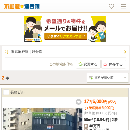
東武亀戸線
｜
鉄骨造
この検索条件を
変更する
保存する
2
件
長島ビル
17
6,000
万
円
[税込]
5,000
(＋管理費等
円
)
[坪単価 約1.0万円/坪]
56m² (16.94坪)
|
2階
48万円
敷