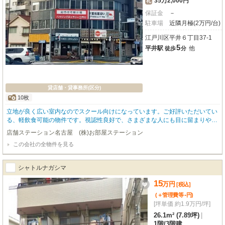
35万2,000円
礼
保証金
－
駐車場
近隣月極(2万円/台)
江戸川区平井６丁目37-1
5
平井駅
他
徒歩
分
貸店舗・貸事務所(区分)
10枚
立地が良く広い室内なのでスクール向けになっています。ご好評いただいてい
る、軽飲食可能の物件です。視認性良好で、さまざまな人にも目に留まりやす
いです。
店舗ステーション名古屋 (株)お部屋ステーション
この会社の全物件を見る
シャトルナガシマ
15
万
円
[税込]
-
(＋管理費等
円
)
[坪単価 約1.9万円/坪]
26.1m² (7.89坪)
|
1階
/
3階建