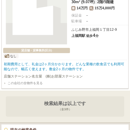
30m² (9.07坪)
|
2階
/
5階建
14万円
15万4,000円
敷
礼
保証金
－
駐車場
－
ふじみ野市上福岡１丁目12-9
4
上福岡駅
徒歩
分
貸店舗・貸事務所(区分)
なし
初期費用として、礼金は2ヶ月分かかります。どんな業種の飲食店でも利用可
能なので、幅広く使えます。敷金2ヶ月の物件です。
店舗ステーション名古屋 (株)お部屋ステーション
この会社の全物件を見る
検索結果は以上です
（全
3
件）
現在の検索条件