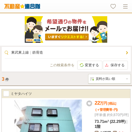
東武東上線
｜
鉄骨造
この検索条件を
変更する
保存する
3
件
ミヤタハイツ
22
万
円
[税込]
-
(＋管理費等
円
)
[坪単価 約9,870円/坪]
73.71m² (22.29坪)
|
1階