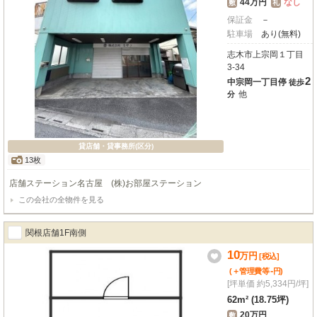
44万円
なし
敷
礼
保証金
－
駐車場
あり(無料)
志木市上宗岡１丁目
3-34
2
中宗岡一丁目停
徒歩
他
分
貸店舗・貸事務所(区分)
13枚
店舗ステーション名古屋 (株)お部屋ステーション
この会社の全物件を見る
関根店舗1F南側
10
万
円
[税込]
-
(＋管理費等
円
)
[坪単価 約5,334円/坪]
62m² (18.75坪)
20万円
敷