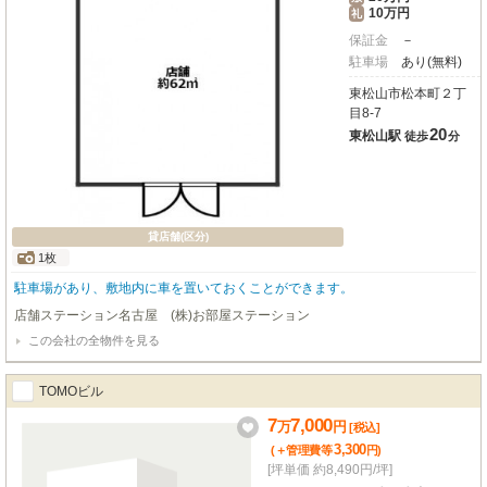
10万円
礼
保証金
－
駐車場
あり(無料)
東松山市松本町２丁
目8-7
20
東松山駅
徒歩
分
貸店舗(区分)
1枚
駐車場があり、敷地内に車を置いておくことができます。
店舗ステーション名古屋 (株)お部屋ステーション
この会社の全物件を見る
TOMOビル
7
7,000
万
円
[税込]
3,300
(＋管理費等
円
)
[坪単価 約8,490円/坪]