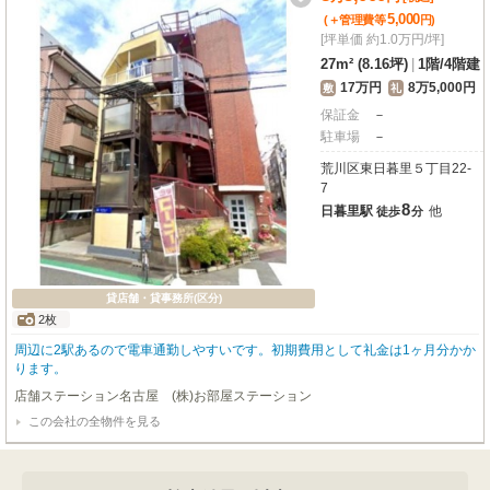
5,000
(＋管理費等
円
)
[坪単価 約1.0万円/坪]
27m² (8.16坪)
|
1階
/
4階建
17万円
8万5,000円
敷
礼
保証金
－
駐車場
－
荒川区東日暮里５丁目22-
7
8
日暮里駅
他
徒歩
分
貸店舗・貸事務所(区分)
2枚
周辺に2駅あるので電車通勤しやすいです。初期費用として礼金は1ヶ月分かか
ります。
店舗ステーション名古屋 (株)お部屋ステーション
この会社の全物件を見る