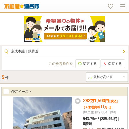
京成本線
｜
鉄骨造
この検索条件を
変更する
保存する
5
件
MRYイースト
282
1,500
万
円
[税込]
11
(＋管理費等
万
円
)
[坪単価 約9,884円/坪]
943.79m² (285.49坪)
|
6階建