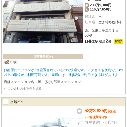
233万5,300円
敷
116万7,650円
礼
保証金
－
駐車場
空き待ち(無料)
荒川区東日暮里５丁目
50-8
2
日暮里駅
駅近!
徒歩
分
貸事務所(区分)
16枚
お部屋にエアコンが2台設置されているので快適です。アクセスも便利で、3つ
以上の沿線がご利用可能です。周辺には、徒歩2分で利用できる駅がありま
す。
店舗ステーション名古屋 (株)お部屋ステーション
この会社の全物件を見る
水越ビル
58
3,825
万
円
[税込]
-
(＋管理費等
円
)
[坪単価 約1.2万円/坪]