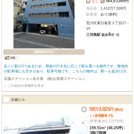
なし
564万3,000円
敷
礼
保証金
1,410
万
7,500
円
駐車場
あり(無料)
荒川区東日暮里３丁目27－
10
8
三河島駅
他
徒歩
分
貸事務所(区分)
8枚
近くに駅が2つあるため、用途や行き先に応じて駅を選べる物件です。敷地内
の駐車場にも空きがあり、駐車可能です。こちらの物件は、駅へも徒歩11分と
歩いてアクセスできます。
店舗ステーション名古屋 (株)お部屋ステーション
この会社の全物件を見る
水越ビル
58
3,825
万
円
[税込]
-
(＋管理費等
円
)
[坪単価 約1.2万円/坪]
159.51m² (48.25坪)
|
3階
/
7階建