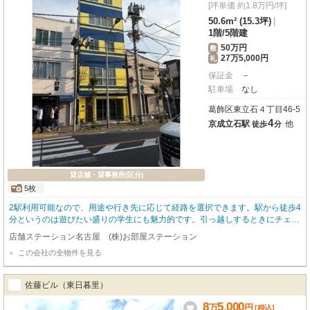
[坪単価 約1.8万円/坪]
50.6m² (15.3坪)
|
1階
/
5階建
50万円
敷
27万5,000円
礼
保証金
－
駐車場
なし
葛飾区東立石４丁目46-5
4
京成立石駅
他
徒歩
分
貸店舗・貸事務所(区分)
5枚
2駅利用可能なので、用途や行き先に応じて経路を選択できます。駅から徒歩4
分というのは遊びたい盛りの学生にも魅力的です。引っ越しするときにチェッ
クしたいのが敷金2ヶ月分の物件。
店舗ステーション名古屋 (株)お部屋ステーション
この会社の全物件を見る
佐藤ビル（東日暮里）
8
5,000
万
円
[税込]