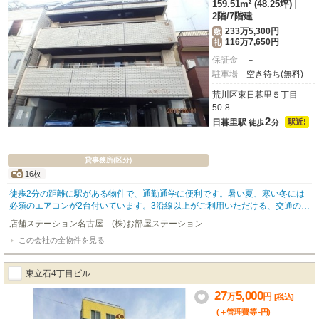
159.51m² (48.25坪)
|
2階
/
7階建
233万5,300円
敷
116万7,650円
礼
保証金
－
駐車場
空き待ち(無料)
荒川区東日暮里５丁目
50-8
2
日暮里駅
駅近!
徒歩
分
貸事務所(区分)
16枚
徒歩2分の距離に駅がある物件で、通勤通学に便利です。暑い夏、寒い冬には
必須のエアコンが2台付いています。3沿線以上がご利用いただける、交通の便
の良い物件です。
店舗ステーション名古屋 (株)お部屋ステーション
この会社の全物件を見る
東立石4丁目ビル
27
5,000
万
円
[税込]
-
(＋管理費等
円
)