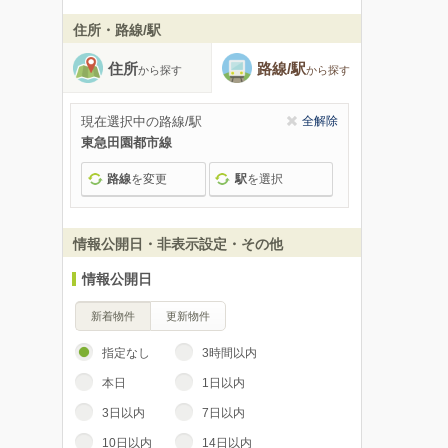
住所・路線/駅
住所
路線/駅
から探す
から探す
現在選択中の路線/駅
全解除
東急田園都市線
路線
を変更
駅
を選択
情報公開日・非表示設定・その他
情報公開日
新着物件
更新物件
指定なし
3時間以内
本日
1日以内
3日以内
7日以内
10日以内
14日以内