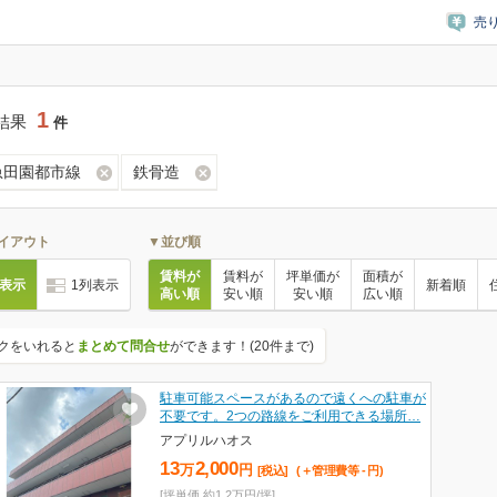
売
1
結果
件
急田園都市線
鉄骨造
イアウト
▼並び順
賃料が
賃料が
坪単価が
面積が
列表示
1列表示
新着順
高い順
安い順
安い順
広い順
クをいれると
まとめて問合せ
ができます！(20件まで)
駐車可能スペースがあるので遠くへの駐車が
不要です。2つの路線をご利用できる場所…
アプリルハオス
13
2,000
万
円
[税込]
(＋管理費等
-
円
)
[坪単価 約1.2万円/坪]