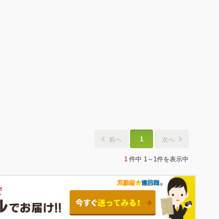
1
前へ
次へ
1
件中
1～1件
を表示中