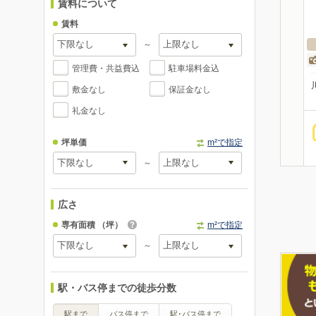
賃料について
賃料
～
管理費・共益費込
駐車場料金込
敷金なし
保証金なし
礼金なし
坪単価
m²で指定
～
広さ
専有面積
（坪）
m²で指定
～
駅・バス停までの徒歩分数
駅まで
バス停まで
駅･バス停まで