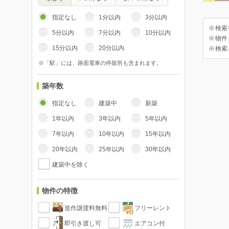
指定なし
1分以内
3分以内
※検索
5分以内
7分以内
10分以内
※物件
15分以内
20分以内
※検索
※「駅」には、路面電車の停留所も含まれます。
築年数
指定なし
建築中
新築
1年以内
3年以内
5年以内
7年以内
10年以内
15年以内
20年以内
25年以内
30年以内
建築中を除く
物件の特徴
造作譲渡料無料
フリーレント
即引き渡し可
エアコン付