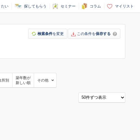
りたい
探してもらう
セミナー
コラム
マイリスト
検索条件
を変更
この条件を
保存する
築年数が
住所別
その他
新しい順