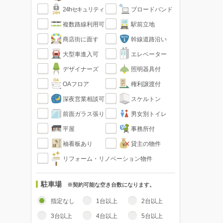
24hセキュリティ
ブロードバンド
複数路線利用可
駅前立地
商店街に面す
幹線道路沿い
大型車進入可
エレベーター
デザイナーズ
照明器具付
OAフロア
権利譲渡付
深夜営業相談可
スケルトン
前面ガラス張り
男女別トイレ
平屋
事務所付
袖看板あり
貸主の物件
リフォーム・リノベーション物件
駐車場
※契約可能な空き台数になります。
指定なし
1台以上
2台以上
3台以上
4台以上
5台以上