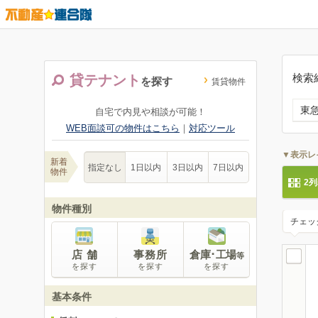
検索
貸テナント
を探す
賃貸物件
東
自宅で内見や相談が可能！
WEB面談可の物件はこちら
｜
対応ツール
▼表示レ
新着
指定なし
1日以内
3日以内
7日以内
物件
2
物件種別
チェッ
店 舗
事務所
倉庫･工場
等
を探す
を探す
を探す
基本条件