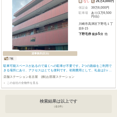
なし
26万4,000円
敷
礼
保証金
39
万
6,000
円
駐車場
あり(1万6,500
円/台)
川崎市高津区下野毛１丁
目8-15
5
下野毛停
他
徒歩
分
貸事務所(区分)
7枚
駐車可能スペースがあるので遠くへの駐車が不要です。2つの路線をご利用で
きる場所にあり、アクセスはとても便利です。初期費用として、礼金は2ヶ月
分かかります。
店舗ステーション名古屋 (株)お部屋ステーション
この会社の全物件を見る
検索結果は以上です
（全
2
件）