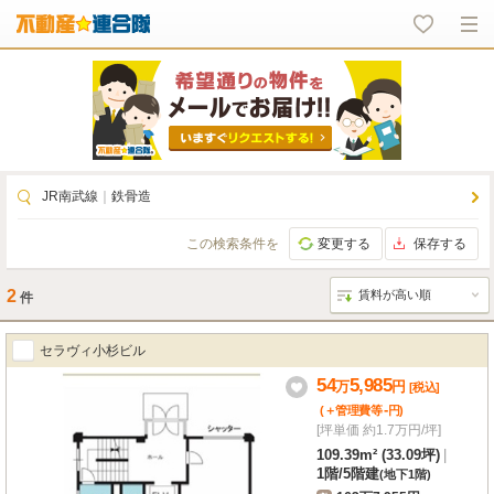
JR南武線
｜
鉄骨造
この検索条件を
変更する
保存する
2
件
セラヴィ小杉ビル
54
5,985
万
円
[税込]
-
(＋管理費等
円
)
[坪単価 約1.7万円/坪]
109.39m² (33.09坪)
|
1階
/
5階建
(地下1階)