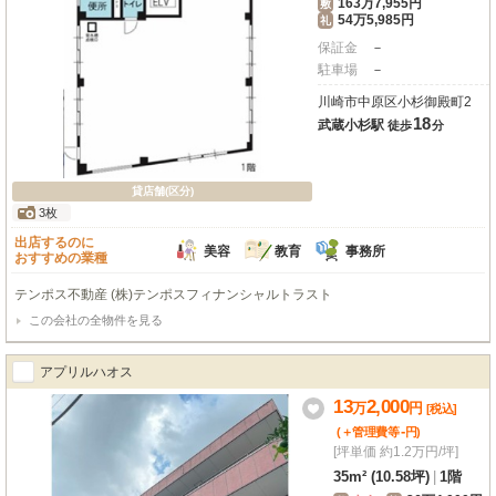
163万7,955円
敷
54万5,985円
礼
保証金
－
駐車場
－
川崎市中原区小杉御殿町2
18
武蔵小杉駅
徒歩
分
貸店舗(区分)
3枚
出店するのに
美容
教育
事務所
おすすめの業種
テンポス不動産 (株)テンポスフィナンシャルトラスト
この会社の全物件を見る
アプリルハオス
13
2,000
万
円
[税込]
-
(＋管理費等
円
)
[坪単価 約1.2万円/坪]
35m² (10.58坪)
|
1階