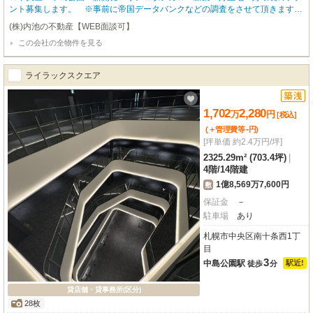
ント募集します。 ※事前に帝国データバンクなどの調査をさせて頂きますの
で予めご了承ください。 ※新築で大型物件はスグに成約になりますので、早め
(株)内池の不動産【WEB面談可】
にご検討ください。
この会社の全物件を見る
ライラックスクエア
1,702
2,280
万
円
[税込]
-
(＋管理費等
円
)
[坪単価 約2.4万円/坪]
2325.29m² (703.4坪)
|
4階
/
14階建
1億8,569万7,600円
敷
保証金
－
駐車場
あり
札幌市中央区南十条西1丁
目
3
中島公園駅
駅近!
徒歩
分
貸店舗・貸事務所(区分)
28枚