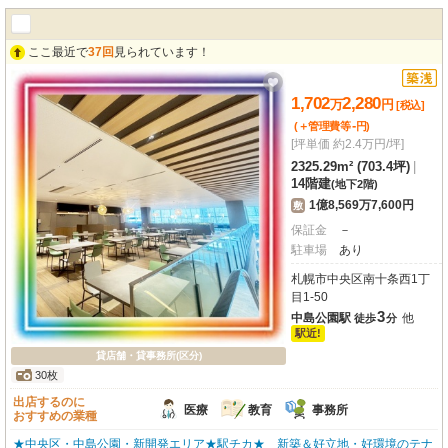
ここ最近で
37回
見られています！
1,702
2,280
万
円
[税込]
-
(＋管理費等
円
)
[坪単価 約2.4万円/坪]
2325.29m² (703.4坪)
|
14階建
(地下2階)
1億8,569万7,600円
敷
保証金
－
駐車場
あり
札幌市中央区南十条西1丁
目1-50
3
中島公園駅
他
徒歩
分
駅近!
貸店舗・貸事務所(区分)
30枚
出店するのに
医療
教育
事務所
おすすめの業種
★中央区・中島公園・新開発エリア★駅チカ★ 新築＆好立地・好環境のテナ