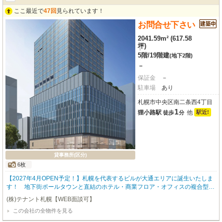
おります。まずはお問合せくださいませ！
ここ最近で
47回
見られています！
お問合せ下さい
2041.59m² (617.58
坪)
|
5階
/
19階建
(地下2階)
－
保証金
－
駐車場
あり
札幌市中央区南二条西4丁目
1
狸小路駅
他
駅近!
徒歩
分
貸事務所(区分)
6枚
【2027年4月OPEN予定！】札幌を代表するビルが大通エリアに誕生いたしま
す！ 地下街ポールタウンと直結のホテル・商業フロア・オフィスの複合型ハ
イグレードビルとなります。詳細につきましてはお問い合わせくださいませ。
(株)テナント札幌【WEB面談可】
⭐️ネット非公開物件やレア物件も多数ご紹介させていただきます。ぜひテナン
この会社の全物件を見る
ト札幌にお任せください！！⭐️ ⭐️弊社HPに非公開物件を多数掲載しておりま
す！⭐️