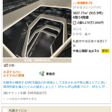
す！ より良い「物件力」で全力でサポートさせて頂きます！⭐️ ⭐️弊社HPに
-
(＋管理費等
円
)
非公開物件を多数掲載しております！⭐️
[坪単価 約2.4万円/坪]
3027.77m² (915.9坪)
|
6階
/
14階建
2億4,179万7,600円
敷
保証金
－
駐車場
あり
札幌市中央区南十条西1丁
目
3
中島公園駅
駅近!
徒歩
分
貸店舗・貸事務所(区分)
16枚
出店するのに
事務所
おすすめの業種
札幌市が構想するMICE施設の計画地として注目される中島公園エリアに高い
環境性能を備えたビルが誕生しました！ 1Fから3Fは商業フロア、4Fから7Fは
オフィスフロア、上層部にはリゾートホテル（インターコンチネンタル）を計
(株)テナント札幌【WEB面談可】
画しております。世界的な環境性能認証であるLEEDゴールド認証を取得予
この会社の全物件を見る
定。災害にも備えた免震構造、非常用発電機により最大14日間営業可能、屋上
にはヘリポートも完備します。ビル設備：吹き抜けラウンジ、個別空調、エレ
ベーター７基、屋外テラス。 ※ネット非公開物件やレア物件も多数取り扱って
札幌ダイビル