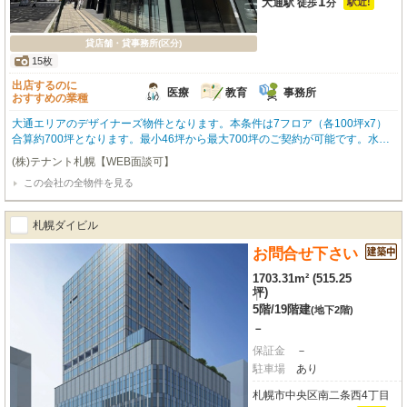
1
大通駅
駅近!
徒歩
分
貸店舗・貸事務所(区分)
15枚
出店するのに
医療
教育
事務所
おすすめの業種
大通エリアのデザイナーズ物件となります。本条件は7フロア（各100坪x7）
合算約700坪となります。最小46坪から最大700坪のご契約が可能です。水の
引き込みも可能でございますので、幅広く募集しております。ご質問など、お
(株)テナント札幌【WEB面談可】
気軽にお問い合わせくださいませ。 ⭐️弊社HPに非公開物件を多数掲載してお
この会社の全物件を見る
ります！⭐️
札幌ダイビル
お問合せ下さい
1703.31m² (515.25
坪)
|
5階
/
19階建
(地下2階)
－
保証金
－
駐車場
あり
札幌市中央区南二条西4丁目