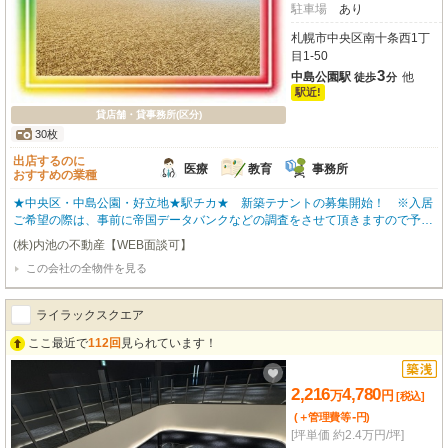
駐車場
あり
札幌市中央区南十条西1丁
目1-50
3
中島公園駅
他
徒歩
分
駅近!
貸店舗・貸事務所(区分)
30枚
出店するのに
医療
教育
事務所
おすすめの業種
★中央区・中島公園・好立地★駅チカ★ 新築テナントの募集開始！ ※入居
ご希望の際は、事前に帝国データバンクなどの調査をさせて頂きますので予め
ご了承ください。 ※新築で大型物件はスグに成約になりますので、早めにご検
(株)内池の不動産【WEB面談可】
討ください。
この会社の全物件を見る
ライラックスクエア
ここ最近で
112回
見られています！
2,216
4,780
万
円
[税込]
-
(＋管理費等
円
)
[坪単価 約2.4万円/坪]