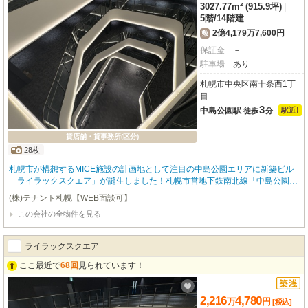
3027.77m² (915.9坪)
|
5階
/
14階建
2億4,179万7,600円
敷
保証金
－
駐車場
あり
札幌市中央区南十条西1丁
目
3
中島公園駅
駅近!
徒歩
分
貸店舗・貸事務所(区分)
28枚
札幌市が構想するMICE施設の計画地として注目の中島公園エリアに新築ビル
「ライラックスクエア」が誕生しました！札幌市営地下鉄南北線「中島公園」
駅まで徒歩3分とアクセスも快適。1階から3階は商業フロア、4階から7階はオ
(株)テナント札幌【WEB面談可】
フィスフロア、さらには北海道で初めての5つ星ホテル（インターコンチネン
この会社の全物件を見る
タル）も併設される多機能複合ビルです。世界的な環境性能認証LEEDゴール
ド認証を取得予定で、企業イメージ向上にも貢献。災害に備えた免震構造や14
日間営業可能な非常用発電機、屋上ヘリポート完備で、事業継続性を力強くサ
ライラックスクエア
ポートします。吹き抜けラウンジ、個別空調、エレベーター7基、屋外テラ
ス、男女別トイレなど設備も充実。駐車場も214台分ご用意しています。最新
ここ最近で
68回
見られています！
設備を整えたビルで快適にビジネスはいかがでしょうか。⭐️ネット非公開物件
やレア物件も多数ご紹介させていただきます。ぜひテナント札幌にお任せくだ
さい！！⭐️ ⭐️弊社にてご成約いただきました企業様の６割が非公開物件で
2,216
4,780
万
円
[税込]