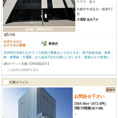
駐車場
あり
札幌市中央区北一条西4丁
目
7
大通駅
徒歩
分
貸店舗・貸事務所(区分)
25枚
出店するのに
事務所
おすすめの業種
2026年2月竣工のオフィス区画で募集をしております。地下鉄南北線・東西
線・東豊線「大通駅」から徒歩7分の立地にございます。新築ビルで快適にお
仕事はいかがでしょうか。最小21坪からのご契約も可能でございます。お問い
(株)テナント札幌【WEB面談可】
合わせお待ちしております。 ※オーナー様ご意向によりネット非掲載テナント
この会社の全物件を見る
も数多く取り扱っております。お気軽にお問い合わせくださいませ。
札幌ダイビル
お問合せ下さい
1564.96m² (473.4坪)
|
5階
/
19階建
(地下2階)
－