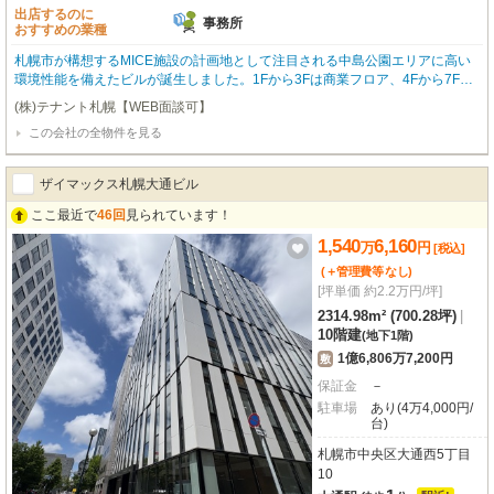
出店するのに
事務所
おすすめの業種
札幌市が構想するMICE施設の計画地として注目される中島公園エリアに高い
環境性能を備えたビルが誕生しました。1Fから3Fは商業フロア、4Fから7Fは
オフィスフロア、上層部にはリゾートホテル（インターコンチネンタル）を計
(株)テナント札幌【WEB面談可】
画しております。世界的な環境性能認証であるLEEDゴールド認証を取得予
この会社の全物件を見る
定。災害にも備えた免震構造、非常用発電機により最大14日間営業可能、屋上
にはヘリポートも完備します。ビル設備：吹き抜けラウンジ、個別空調、エレ
ベーター７基、屋外テラス。 ※ネット非公開物件やレア物件も多数取り扱って
ザイマックス札幌大通ビル
おります。まずはお問合せくださいませ！
ここ最近で
46回
見られています！
1,540
6,160
万
円
[税込]
(＋管理費等
なし
)
[坪単価 約2.2万円/坪]
2314.98m² (700.28坪)
|
10階建
(地下1階)
1億6,806万7,200円
敷
保証金
－
駐車場
あり(4万4,000円/
台)
札幌市中央区大通西5丁目
10