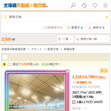
駅前立地
この検索条件を
変更する
保存する
2,500
件
北海道不動産連合隊
テナント
駅前立地
検索結果
ここ最近で
226回
見られ、
2人
が検討中！
2,216
4,780
万
円
[税込]
-
(＋管理費等
円
)
[坪単価 約2.4万円/坪]
3027.77m² (915.9坪)
|
14階建
(地下2階)
2億4,179万7,600円
敷
保証金
－