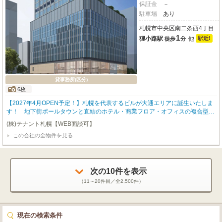
保証金
－
駐車場
あり
札幌市中央区南二条西4丁目
1
狸小路駅
他
駅近!
徒歩
分
貸事務所(区分)
6枚
【2027年4月OPEN予定！】札幌を代表するビルが大通エリアに誕生いたしま
す！ 地下街ポールタウンと直結のホテル・商業フロア・オフィスの複合型ハ
イグレードビルとなります。詳細につきましてはお問い合わせくださいませ。
(株)テナント札幌【WEB面談可】
⭐️ネット非公開物件やレア物件も多数ご紹介させていただきます。ぜひテナン
この会社の全物件を見る
ト札幌にお任せください！！⭐️ ⭐️弊社HPに非公開物件を多数掲載しておりま
す！⭐️
次の
10
件を表示
（
11～20
件目／全
2,500
件）
現在の検索条件