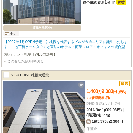
1
狸小路駅
他
駅近!
徒歩
分
貸事務所(区分)
6枚
【2027年4月OPEN予定！】札幌を代表するビルが大通エリアに誕生いたしま
す！ 地下街ポールタウンと直結のホテル・商業フロア・オフィスの複合型ハ
イグレードビルとなります。詳細につきましてはお問い合わせくださいませ。
(株)テナント札幌【WEB面談可】
⭐️ネット非公開物件やレア物件も多数ご紹介させていただきます。ぜひテナン
この会社の全物件を見る
ト札幌にお任せください！！⭐️ ⭐️弊社HPに非公開物件を多数掲載しておりま
す！⭐️
S-BUILDING札幌大通北
1,408
9,383
万
円
[税込]
-
(＋管理費等
円
)
[坪単価 約2.3万円/坪]
2016.3m² (609.93坪)
|
8階建
(地下1階)
1億5,370万2,360円
敷
保証金
－