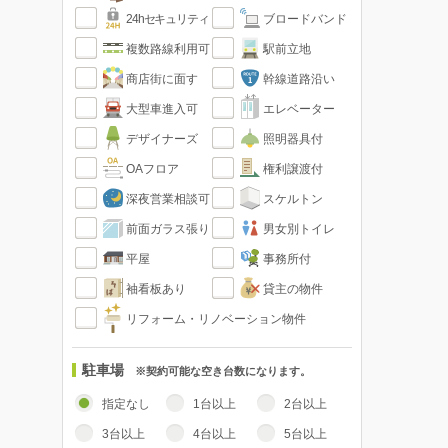
24hセキュリティ
ブロードバンド
複数路線利用可
駅前立地
商店街に面す
幹線道路沿い
大型車進入可
エレベーター
デザイナーズ
照明器具付
OAフロア
権利譲渡付
深夜営業相談可
スケルトン
前面ガラス張り
男女別トイレ
平屋
事務所付
袖看板あり
貸主の物件
リフォーム・リノベーション物件
駐車場
※契約可能な空き台数になります。
指定なし
1台以上
2台以上
3台以上
4台以上
5台以上