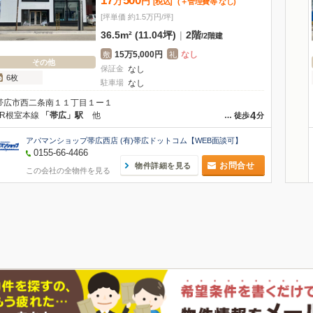
17
500
万
円
[税込]
(＋管理費等
なし
)
[坪単価 約1.5万円/坪]
36.5m² (11.04坪)
|
2階
/
2階建
15万5,000円
なし
敷
礼
その他
保証金
なし
6枚
駐車場
なし
帯広市西二条南１１丁目１ー１
4
JR根室本線
「帯広」駅
他
…
徒歩
分
アパマンショップ帯広西店 (有)帯広ドットコム【WEB面談可】
0155-66-4466
お問合せ
物件詳細を見る
この会社の全物件を見る