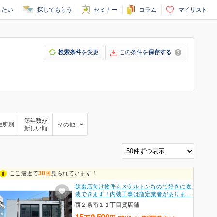
りたい
探してもらう
セミナー
コラム
マイリスト
検索条件
を変更
この条件を
保存する
築年数が
住所別
その他
新しい順
ここ最近で
30回
見られています！
飲食店向け物件☆スケルトンなので好きに改
装できます！内装工事は指定業者がありま…
西２条南１１丁目貸店舗