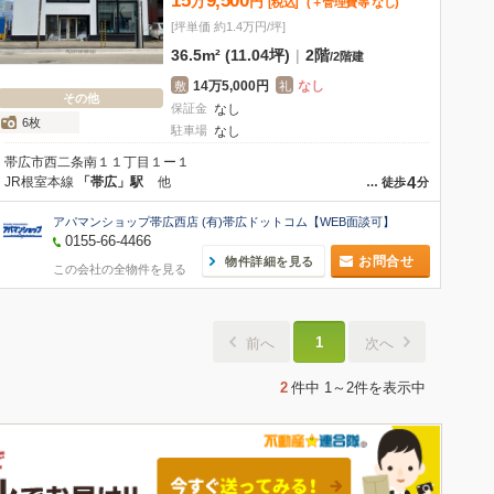
15
9,500
万
円
[税込]
(＋管理費等
なし
)
[坪単価 約1.4万円/坪]
36.5m² (11.04坪)
|
2階
/
2階建
14万5,000円
なし
敷
礼
その他
保証金
なし
6枚
駐車場
なし
帯広市西二条南１１丁目１ー１
4
JR根室本線
「帯広」駅
他
…
徒歩
分
アパマンショップ帯広西店 (有)帯広ドットコム【WEB面談可】
0155-66-4466
お問合せ
物件詳細を見る
この会社の全物件を見る
1
前へ
次へ
2
件中
1～2件
を表示中