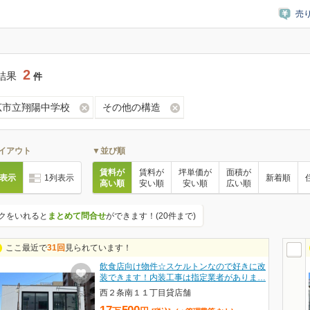
売
2
結果
件
広市立翔陽中学校
その他の構造
イアウト
▼並び順
賃料が
賃料が
坪単価が
面積が
列表示
1列表示
新着順
高い順
安い順
安い順
広い順
クをいれると
まとめて問合せ
ができます！(20件まで)
ここ最近で
31回
見られています！
飲食店向け物件☆スケルトンなので好きに改
装できます！内装工事は指定業者がありま…
西２条南１１丁目貸店舗