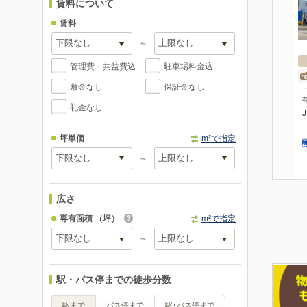
賃料について
賃料
～
管理費・共益費込
駐車場料金込
敷金なし
保証金なし
礼金なし
坪単価
m²で指定
～
広さ
専有面積
（坪）
m²で指定
～
駅・バス停までの徒歩分数
駅まで
バス停まで
駅･バス停まで