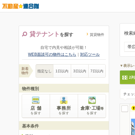
検索
貸テナント
を探す
賃貸物件
帯
自宅で内見や相談が可能！
WEB面談可の物件はこちら
｜
対応ツール
▼表示レ
新着
指定なし
1日以内
3日以内
7日以内
物件
2
物件種別
チェッ
店 舗
事務所
倉庫･工場
等
を探す
を探す
を探す
基本条件