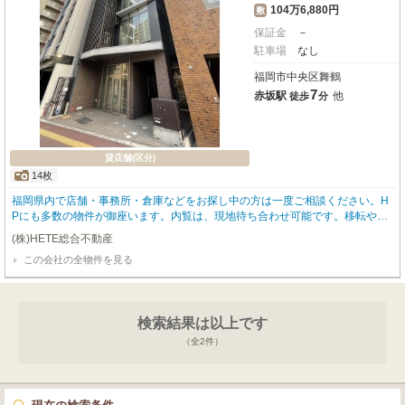
104万6,880円
敷
保証金
－
駐車場
なし
福岡市中央区舞鶴
7
赤坂駅
他
徒歩
分
貸店舗(区分)
14枚
福岡県内で店舗・事務所・倉庫などをお探し中の方は一度ご相談ください。H
Pにも多数の物件が御座います。内覧は、現地待ち合わせ可能です。移転や増
設、新規開業等、しっかりとご対応をさせていただきます。
(株)HETE総合不動産
この会社の全物件を見る
検索結果は以上です
（全
2
件）