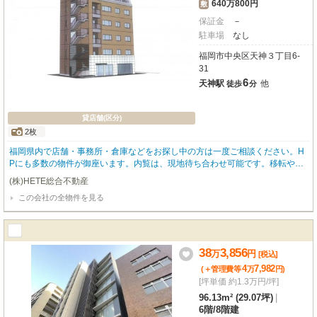
640万800円
敷
保証金
－
駐車場
なし
福岡市中央区天神３丁目6-
31
6
天神駅
他
徒歩
分
貸店舗(区分)
2枚
福岡県内で店舗・事務所・倉庫などをお探し中の方は一度ご相談ください。H
Pにも多数の物件が御座います。内覧は、現地待ち合わせ可能です。移転や増
設、新規開業等、しっかりとご対応をさせていただきます。
(株)HETE総合不動産
この会社の全物件を見る
38
3,856
万
円
[税込]
4
7,982
(＋管理費等
万
円
)
[坪単価 約1.3万円/坪]
96.13m² (29.07坪)
|
6階
/
8階建