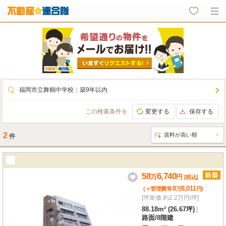
福岡市立舞鶴中学校
｜
築9年以内
この検索条件を
変更する
保存する
2
件
58
6,740
万
円
[税込]
8
8,011
(＋管理費等
万
円
)
[坪単価 約2.2万円/坪]
88.18m² (26.67坪)
|
路面
/
8階建