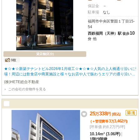
保証金
－
駐車場
なし
福岡市中央区警固１丁目15-
54
10
西鉄福岡（天神）駅
徒歩
他
分
貸店舗(区分)
9枚
★☆★☆新築テナントビル2026年1月竣工☆★☆★☆人気の上人橋通り沿いに登
場！周辺には飲食店や商業施設と様々なお店や人で賑わうエリアの通り沿いな
ので集客もばっちりです！フリーレントもあり、新規事業をお考えの方にもお
(株)HETE総合不動産
すすめです♪他のフロアも募集してますので詳細につきましてはお気軽にお問
この会社の全物件を見る
合せ下さい♪
25
338
万
円
[税込]
3
3,462
(＋管理費等
万
円
)
[坪単価 約8.2万円/坪]
10.14m² (3.06坪)
|
1階
/
9階建