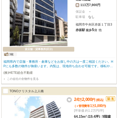
113万7,900円
敷
保証金
－
駐車場
なし
福岡市中央区赤坂１丁目3
5
赤坂駅
他
徒歩
分
貸店舗・貸事務所(区分)
3枚
福岡県内で店舗・事務所・倉庫などをお探し中の方は一度ご相談ください。H
Pにも多数の物件が御座います。内覧は、現地待ち合わせ可能です。移転や増
設、新規開業等、しっかりとご対応をさせていただきます。
(株)HETE総合不動産
この会社の全物件を見る
TONOクリスタル上人橋
24
2,000
万
円
[税込]
1
1,000
(＋管理費等
万
円
)
[坪単価 約1.2万円/坪]
64.15m² (19.4坪)
|
9階建