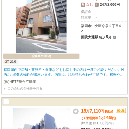
なし
24万2,000円
敷
礼
保証金
－
駐車場
－
福岡市中央区今泉２丁目4-
21
8
薬院大通駅
他
徒歩
分
貸事務所(区分)
21枚
福岡県内で店舗・事務所・倉庫などをお探し中の方は一度ご相談ください。H
Pにも多数の物件が御座います。内覧は、現地待ち合わせ可能です。移転や増
設、新規開業等、しっかりとご対応をさせていただきます。
(株)HETE総合不動産
この会社の全物件を見る
18
7,110
万
円
[税込]
2
4,948
(＋管理費等
万
円
)
[坪単価 約1.7万円/坪]