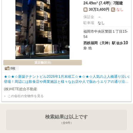
24.49m² (7.4坪)
|
7階建
30万3,400円
なし
敷
礼
保証金
－
駐車場
なし
福岡市中央区警固１丁目15-
54
10
西鉄福岡（天神）駅
徒歩
他
分
貸店舗(区分)
8枚
★☆★☆新築テナントビル2026年1月末竣工☆★☆★☆人気の上人橋通り沿いに
登場！周辺には飲食店や商業施設と様々なお店や人で賑わうエリアの通り沿い
なので集客もばっちりです！フリーレントもあり、新規事業をお考えの方にも
(株)HETE総合不動産
おすすめです♪他のフロアも募集してますので詳細につきましてはお気軽にお
この会社の全物件を見る
問合せ下さい♪
検索結果は以上です
（全
6
件）