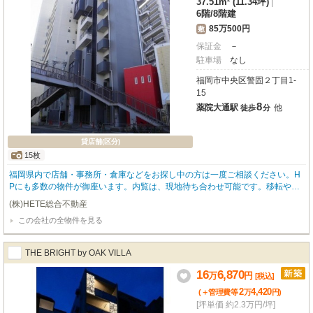
37.51m² (11.34坪)
|
6階
/
8階建
85万500円
敷
保証金
－
駐車場
なし
福岡市中央区警固２丁目1-
15
8
薬院大通駅
他
徒歩
分
貸店舗(区分)
15枚
福岡県内で店舗・事務所・倉庫などをお探し中の方は一度ご相談ください。H
Pにも多数の物件が御座います。内覧は、現地待ち合わせ可能です。移転や増
設、新規開業等、しっかりとご対応をさせていただきます。
(株)HETE総合不動産
この会社の全物件を見る
THE BRIGHT by OAK VILLA
16
6,870
万
円
[税込]
2
4,420
(＋管理費等
万
円
)
[坪単価 約2.3万円/坪]