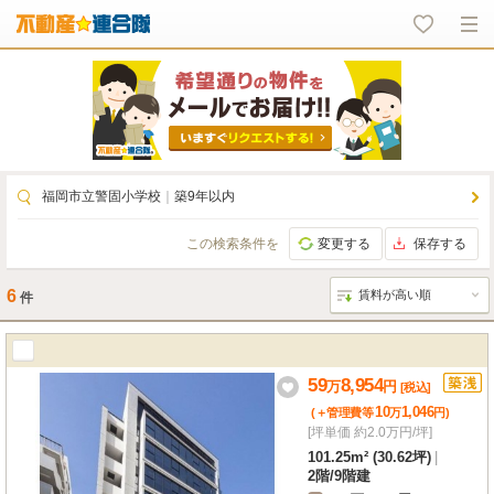
福岡市立警固小学校
｜
築9年以内
この検索条件を
変更する
保存する
6
件
59
8,954
万
円
[税込]
10
1,046
(＋管理費等
万
円
)
[坪単価 約2.0万円/坪]
101.25m² (30.62坪)
|
2階
/
9階建