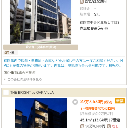
272万2,519円
敷
保証金
－
駐車場
なし
福岡市中央区赤坂１丁目3
5
赤坂駅
他
徒歩
分
貸店舗・貸事務所(区分)
4枚
福岡県内で店舗・事務所・倉庫などをお探し中の方は一度ご相談ください。H
Pにも多数の物件が御座います。内覧は、現地待ち合わせ可能です。移転や増
設、新規開業等、しっかりとご対応をさせていただきます。
(株)HETE総合不動産
この会社の全物件を見る
THE BRIGHT by OAK VILLA
27
7,574
万
円
[税込]
4
5,012
(＋管理費等
万
円
)
[坪単価 約2.0万円/坪]
45.1m² (13.64坪)
|
7階建
50万4,680円
なし
敷
礼