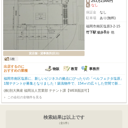
253万2,000円
敷
なし
礼
保証金
なし
駐車場
あり(無料)
福岡市南区塩原3-2-15
8
竹下駅
他
徒歩
分
貸店舗・貸事務所(区分)
1枚
出店するのに
物販
教育
事務所
おすすめの業種
福岡市南区塩原に、新しいビジネスの拠点にぴったりの「ペルフェクタ塩原」
1階テナントが募集となりました！築浅物件で、154㎡の広々した空間で新し
いスタートをしてみませんか。JR鹿児島本線「竹下」駅へ徒歩8分、西鉄天神
(株)別大興産 福岡法人営業部 テナント課【WEB面談可】
大牟田線「大橋」駅へも徒歩10分と、複数路線が利用できる便利な立地も魅力
この会社の全物件を見る
です。小売・物販店、教育・スクール、事務所など、多様なビジネスにも対応
可能です。嬉しいポイントは、無料駐車場が3台以上付いていること！お客様
やスタッフの方にも喜ばれること間違いなしです。エアコンやエレベーターも
完備しており、快適にお過ごしいただけます。周辺にはマツモトキヨシ（徒歩
検索結果は以上です
1分）、スーパー（徒歩5分圏内）、セブンイレブン（徒歩4分）など、日々の
業務をサポートする施設が充実しています。飲食全般は不可となりますが、こ
（全
1
件）
の素敵な空間で、あなたの新しい事業を始めてみませんか？ぜひ一度ご検討く