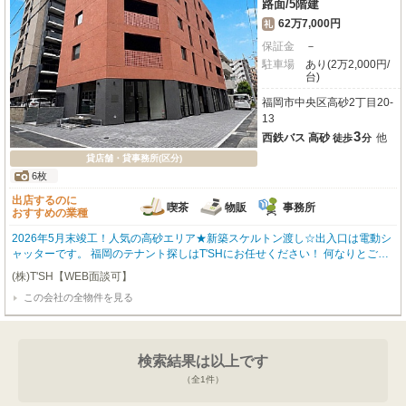
路面
/
5階建
62万7,000円
礼
保証金
－
駐車場
あり(2万2,000円/
台)
福岡市中央区高砂2丁目20-
13
3
西鉄バス 高砂
他
徒歩
分
貸店舗・貸事務所(区分)
6枚
出店するのに
喫茶
物販
事務所
おすすめの業種
2026年5月末竣工！人気の高砂エリア★新築スケルトン渡し☆出入口は電動シ
ャッターです。 福岡のテナント探しはT'SHにお任せください！ 何なりとご相
談ください！ 他の物件もご紹介可能です♪ 内覧ご希望の方はお問い合わせくだ
(株)T'SH【WEB面談可】
さい(^^)
この会社の全物件を見る
検索結果は以上です
（全
1
件）