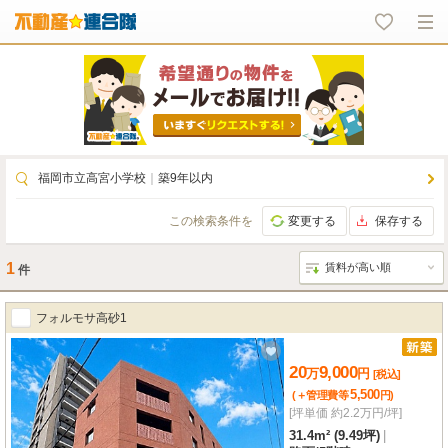
福岡市立高宮小学校
｜
築9年以内
この検索条件を
変更する
保存する
1
件
フォルモサ高砂1
20
9,000
万
円
[税込]
5,500
(＋管理費等
円
)
[坪単価 約2.2万円/坪]
31.4m² (9.49坪)
|