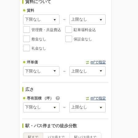
賃料について
賃料
～
管理費・共益費込
駐車場料金込
敷金なし
保証金なし
礼金なし
坪単価
m²で指定
～
広さ
専有面積
（坪）
m²で指定
～
駅・バス停までの徒歩分数
駅まで
バス停まで
駅･バス停まで