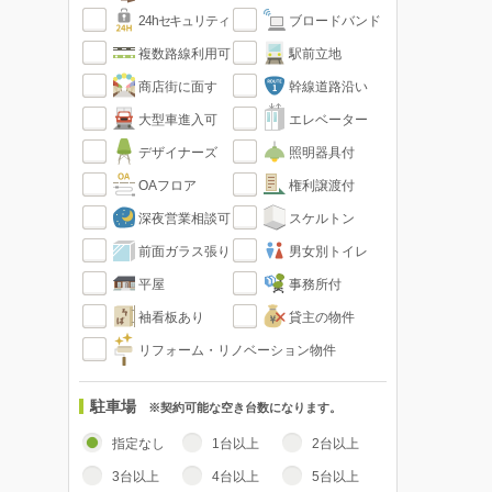
24hセキュリティ
ブロードバンド
複数路線利用可
駅前立地
商店街に面す
幹線道路沿い
大型車進入可
エレベーター
デザイナーズ
照明器具付
OAフロア
権利譲渡付
深夜営業相談可
スケルトン
前面ガラス張り
男女別トイレ
平屋
事務所付
袖看板あり
貸主の物件
リフォーム・リノベーション物件
駐車場
※契約可能な空き台数になります。
指定なし
1台以上
2台以上
3台以上
4台以上
5台以上