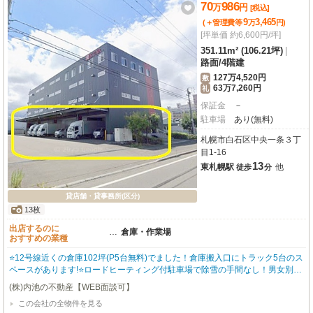
70
986
万
円
[税込]
9
3,465
(＋管理費等
万
円
)
[坪単価 約6,600円/坪]
351.11m² (106.21坪)
|
路面
/
4階建
127万4,520円
敷
63万7,260円
礼
保証金
－
駐車場
あり(無料)
札幌市白石区中央一条３丁
目1-16
13
東札幌駅
他
徒歩
分
貸店舗・貸事務所(区分)
13枚
出店するのに
…
倉庫・作業場
おすすめの業種
⭐12号線近くの倉庫102坪(P5台無料)でました！倉庫搬入口にトラック5台のス
ペースがあります!⭐ロードヒーティング付駐車場で除雪の手間なし！男女別ト
イレ・セキュリティー完備⭐定借3年満期後の再契約はご相談可。
(株)内池の不動産【WEB面談可】
この会社の全物件を見る