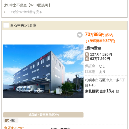
【セキュリティ完備、男女別トイレあり、SKスペースあり】定期借家3年契約
(株)幸之不動産【WEB面談可】
※契約年数もご相談ください。 内覧可能です。お気軽にお問合せ下さい！
この会社の全物件を見る
【土日祝も営業しております】
白石中央1-3倉庫
70
986
万
円
[税込]
9,347
(＋管理費等
円
)
1階
/
4階建
127万4,520円
敷
63万7,260円
礼
保証金
なし
駐車場
あり
札幌市白石区中央一条3丁
目1-16
13
東札幌駅
他
徒歩
分
貸店舗・貸事務所(区分)
4枚
出店するのに