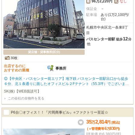
96万2,220円
なし
敷
礼
保証金
－
駐車場
あり(1万2,100円/
台)
札幌市中央区北一条東8丁
目
12
バスセンター前駅
徒歩
分
他
貸店舗・貸事務所(区分)
30枚
出店するのに
事務所
おすすめの業種
😊【中央区・バスセンター前エリア】地下鉄 バスセンター前駅出口から徒歩
６分、北１条通りに面したオフィスビル２Fテナント（55.3坪）でございます
😊JR苗穂駅からも徒歩圏内。広々55坪で敷地内駐車場６台空きあり！！事務
SK(株)【WEB面談可】
所にオススメの物件です！！内覧希望等は遠慮なくご連絡ください。
この会社の全物件を見る
P6台〇オフィス！！『片岡商事ビル』⭐ファクトリー至近☆
35
2,814
万
円
[税込]
6
830
(＋管理費等
万
円
)
[坪単価 約6,380円/坪]