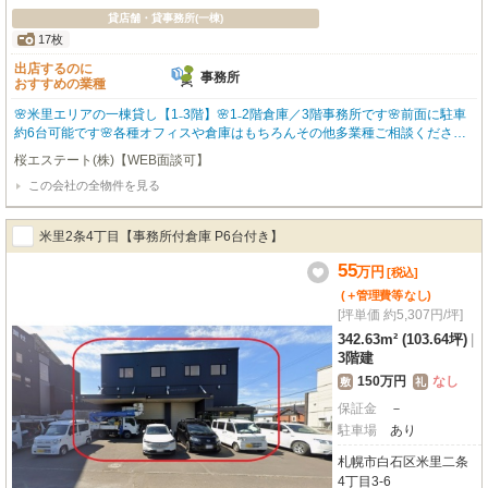
貸店舗・貸事務所(一棟)
17枚
出店するのに
事務所
おすすめの業種
🌸米里エリアの一棟貸し【1₋3階】🌸1₋2階倉庫／3階事務所です🌸前面に駐車
約6台可能です🌸各種オフィスや倉庫はもちろんその他多業種ご相談ください
🌸内見可能 お気軽にご連絡ください🌸
桜エステート(株)【WEB面談可】
この会社の全物件を見る
米里2条4丁目【事務所付倉庫 P6台付き】
55
万
円
[税込]
(＋管理費等
なし
)
[坪単価 約5,307円/坪]
342.63m² (103.64坪)
|
3階建
150万円
なし
敷
礼
保証金
－
駐車場
あり
札幌市白石区米里二条
4丁目3-6