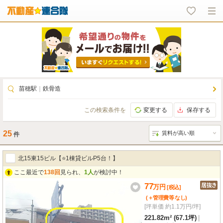
苗穂駅
｜
鉄骨造
この検索条件を
変更する
保存する
25
件
北15東15ビル【⭐1棟貸ビルP5台！】
ここ最近で
138回
見られ、
1人
が検討中！
77
万
円
[税込]
(＋管理費等
なし
)
[坪単価 約1.1万円/坪]
221.82m² (67.1坪)
|