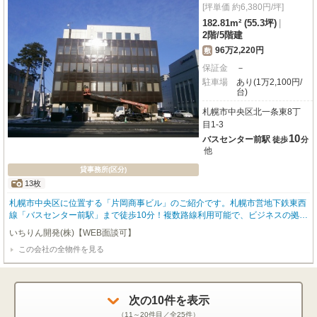
[坪単価 約6,380円/坪]
182.81m² (55.3坪)
|
2階
/
5階建
96万2,220円
敷
保証金
－
駐車場
あり(1万2,100円/
台)
札幌市中央区北一条東8丁
目1-3
10
バスセンター前駅
徒歩
分
他
貸事務所(区分)
13枚
札幌市中央区に位置する「片岡商事ビル」のご紹介です。札幌市営地下鉄東西
線「バスセンター前駅」まで徒歩10分！複数路線利用可能で、ビジネスの拠点
として優れたアクセスを誇ります。広々とした182.81㎡のゆとりの空間は、
いちりん開発(株)【WEB面談可】
様々な業種に対応可能です。エレベーター完備、セントラル空調で一年を通し
この会社の全物件を見る
て快適なオフィス環境を提供します。24時間利用可能なので、貴社の多様なワ
ークスタイルにも柔軟に対応。さらに24時間セキュリティーで安心感を高めま
す。共用部には男女別トイレも完備しています。周辺にはマックスバリュ（徒
歩4分）やコンビニ、銀行、郵便局などが揃い、日々の業務やランチにも大変
便利です。駐車場もご用意しており、お車での通勤もスムーズ。初期費用を抑
次の
10
件を表示
えたい方にも嬉しい礼金ゼロ！ぜひこの機会に、快適なビジネス空間をご検討
（
11～20
件目／全
25
件）