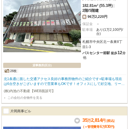
182.81m² (55.3坪)
|
2階
/
5階建
96万2,220円
敷
保証金
－
駐車場
あり(1万2,100円/
台)
札幌市中央区北一条東8丁
目1-3
12
バスセンター前駅
徒歩
分
他
貸事務所(区分)
28枚
北1条通に面した交通アクセス良好の事務所物件のご紹介です⭐駐車場も現在
は6台空きがございますので営業車もOKです！オフィスにして好立地、リーズ
ナブル家賃ですの早い者勝ちです！早期に決まる可能性がございますのでお早
(株)内池の不動産【WEB面談可】
めにお問合せくださいませ⭐ バスセンター前駅 JR苗穂駅 徒歩圏内ファクト
この会社の全物件を見る
リー至近！ 人気エリアに付き問合せが多い物件です。 物件が無くなる前にお
電話下さい！
片岡商事ビル
35
2,814
万
円
[税込]
6
830
(＋管理費等
万
円
)