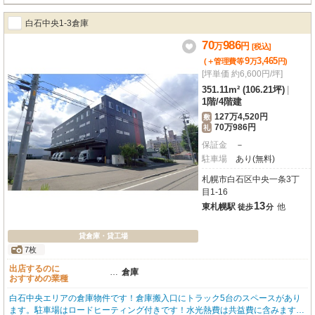
白石中央1-3倉庫
70
986
万
円
[税込]
9
3,465
(＋管理費等
万
円
)
[坪単価 約6,600円/坪]
351.11m² (106.21坪)
|
1階
/
4階建
127万4,520円
敷
70万986円
礼
保証金
－
駐車場
あり(無料)
札幌市白石区中央一条3丁
目1-16
13
東札幌駅
他
徒歩
分
貸倉庫・貸工場
7枚
出店するのに
…
倉庫
おすすめの業種
白石中央エリアの倉庫物件です！倉庫搬入口にトラック5台のスペースがあり
ます。駐車場はロードヒーティング付きです！水光熱費は共益費に含みます。