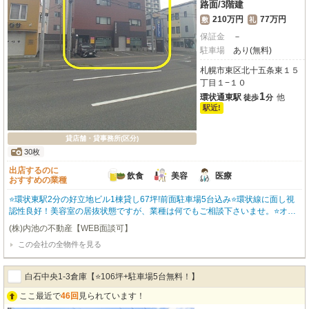
路面
/
3階建
210万円
77万円
敷
礼
保証金
－
駐車場
あり(無料)
札幌市東区北十五条東１５
丁目１−１０
1
環状通東駅
他
徒歩
分
駅近!
貸店舗・貸事務所(区分)
30枚
出店するのに
飲食
美容
医療
おすすめの業種
⭐環状東駅2分の好立地ビル1棟貸し67坪!前面駐車場5台込み⭐環状線に面し視
認性良好！美容室の居抜状態ですが、業種は何でもご相談下さいませ。⭐オー
ナー様の希望で優良企希望。※定期借家満期後の再契約はご相談可
(株)内池の不動産【WEB面談可】
この会社の全物件を見る
白石中央1-3倉庫【⭐106坪+駐車場5台無料！】
ここ最近で
46回
見られています！