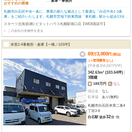
…
倉庫・事務所
おすすめの業種
札幌市白石区中央一条に、事業の新たな拠点として最適な「白石中央1-3倉
庫」をご紹介いたします。札幌市営地下鉄東西線「東札幌」駅から徒歩13分
と、アクセスも良好な立地です。鉄骨造4階建ての1階部分に位置し、広々とし
スターツ北海道(株) ピタットハウス札幌駅南口店【WEB面談可】
た空間で、様々なビジネスに対応可能です。特に嬉しいポイントは、トラック
この会社の全物件を見る
5台、乗用車4台分の駐車場が確保されており、しかも無料でお使いいただける
点です。物流を伴う事業はもちろん、従業員の方の通勤にも大変便利ですね。
室内はスケルトン仕様ですので、お客様のビジネスプランに合わせて自由にレ
米里2-4事務所・倉庫【一棟／103坪】
イアウトや内装をデザインしていただけます。思い描く理想のオフィスや倉庫
空間を、ぜひこの場所で実現してください。また、男女別トイレも完備されて
69
3,000
万
円
[税込]
おり、快適な環境で業務に集中できます。周辺にはコンビニやスーパー、公園
(＋管理費等
なし
)
も徒歩圏内にあり、日々の業務をサポートする環境が整っており、従業員の方
[坪単価 約6,687円/坪]
にも喜んでいただけるでしょう。新しいビジネスのスタートや拡大に、ぜひこ
の機会にご検討ください。
342.63m² (103.64坪)
|
3階建
189万円
なし
敷
礼
保証金
なし
駐車場
あり(無料)
札幌市白石区米里二条4
丁目3-6
32
白石駅
他
徒歩
分