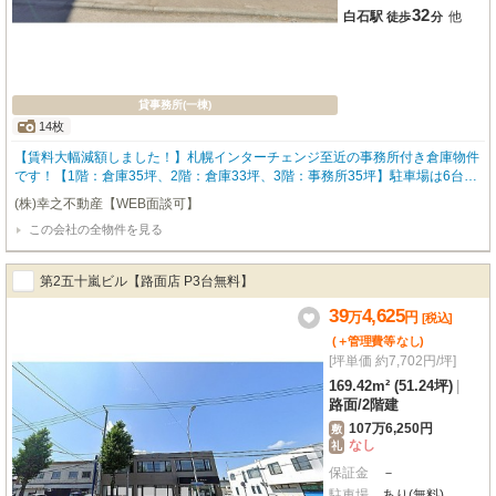
32
白石駅
他
徒歩
分
貸事務所(一棟)
14枚
【賃料大幅減額しました！】札幌インターチェンジ至近の事務所付き倉庫物件
です！【1階：倉庫35坪、2階：倉庫33坪、3階：事務所35坪】駐車場は6台無
料！※同建物の向かって左側の倉庫および倉庫の手前の敷地は含まれません。
(株)幸之不動産【WEB面談可】
事前調整で内覧可能です。お気軽にお問合せ下さい！ 【土日祝も営業してお
この会社の全物件を見る
ります！】
第2五十嵐ビル【路面店 P3台無料】
39
4,625
万
円
[税込]
(＋管理費等
なし
)
[坪単価 約7,702円/坪]
169.42m² (51.24坪)
|
路面
/
2階建
107万6,250円
敷
なし
礼
保証金
－
駐車場
あり(無料)