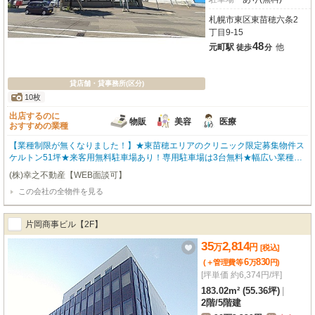
札幌市東区東苗穂六条2
丁目9-15
48
元町駅
他
徒歩
分
貸店舗・貸事務所(区分)
10枚
出店するのに
物販
美容
医療
おすすめの業種
【業種制限が無くなりました！】★東苗穂エリアのクリニック限定募集物件ス
ケルトン51坪★来客用無料駐車場あり！専用駐車場は3台無料★幅広い業種で
募集となりました。業種ご相談下さい！★【2階43坪：338,250円税込も同時
(株)幸之不動産【WEB面談可】
募集中！ 1階2階合わせて94坪：732,875円税込での賃貸も可能です。】 内覧
この会社の全物件を見る
可能です。お気軽にお問合せ下さいませ！
片岡商事ビル【2F】
35
2,814
万
円
[税込]
6
830
(＋管理費等
万
円
)
[坪単価 約6,374円/坪]
183.02m² (55.36坪)
|
2階
/
5階建