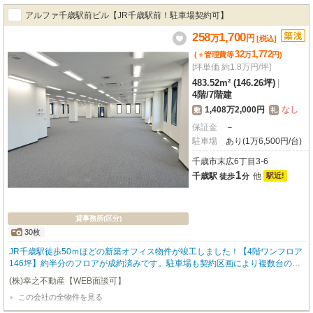
アルファ千歳駅前ビル【JR千歳駅前！駐車場契約可】
258
1,700
万
円
[税込]
32
1,772
(＋管理費等
万
円
)
[坪単価 約1.8万円/坪]
483.52m² (146.26坪)
|
4階
/
7階建
1,408万2,000円
なし
敷
礼
保証金
－
駐車場
あり(1万6,500円/台)
千歳市末広6丁目3-6
1
千歳駅
他
駅近!
徒歩
分
貸事務所(区分)
30枚
JR千歳駅徒歩50ｍほどの新築オフィス物件が竣工しました！【4階ワンフロア
146坪】約半分のフロアが成約済みです。駐車場も契約区画により複数台の契
約もご相談可能です。現在の募集区画は13坪、41坪、52坪、80坪、146坪と
(株)幸之不動産【WEB面談可】
なっております。※区画分割、増床もご相談ください！【OAフロア、エレベ
この会社の全物件を見る
ーター2基、1階に喫煙室あり】契約期間：定期借家3年～。お気軽にお問合せ
下さいませ！ 【土日祝も営業しております！】