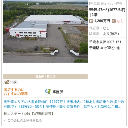
[坪単価 約2,755円/坪]
5545.47m² (1677.5坪)
|
1階
1,260万円
なし
敷
礼
保証金
なし
駐車場
あり(無料)
千歳市泉沢1007-151
18
千歳駅
他
車で
分
貸倉庫・貸工場
13枚
出店するのに
事務所
おすすめの業種
🌸千歳エリアの大型倉庫物件【1677坪】🌸敷地内に2棟あり🌸駐車台数 多台数
可能です【目安30～50台】🌸使用用途や賃貸条件・賃料などお気軽にご相談
下さい🌸内見可能 お問い合わせお待ちしております🌸
桜エステート(株)【WEB面談可】
この会社の全物件を見る