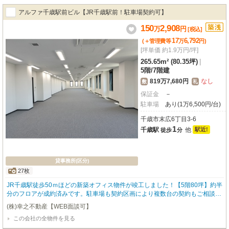
アルファ千歳駅前ビル【JR千歳駅前！駐車場契約可】
150
2,908
万
円
[税込]
17
6,792
(＋管理費等
万
円
)
[坪単価 約1.9万円/坪]
265.65m² (80.35坪)
|
5階
/
7階建
819万7,680円
なし
敷
礼
保証金
－
駐車場
あり(1万6,500円/台)
千歳市末広6丁目3-6
1
千歳駅
他
駅近!
徒歩
分
貸事務所(区分)
27枚
JR千歳駅徒歩50ｍほどの新築オフィス物件が竣工しました！【5階80坪】約半
分のフロアが成約済みです。駐車場も契約区画により複数台の契約もご相談可
能です。現在の募集区画は13坪、41坪、52坪、80坪、146坪となっておりま
(株)幸之不動産【WEB面談可】
す。※区画分割、増床もご相談ください！【OAフロア、エレベーター2基、1
この会社の全物件を見る
階に喫煙室あり】契約期間：定期借家3年～。お気軽にお問合せ下さいませ！
【土日祝も営業しております！】