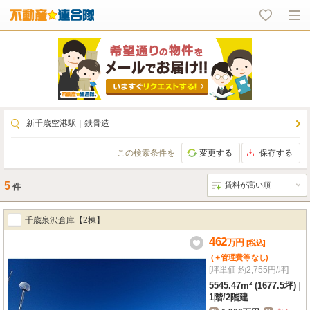
新千歳空港駅
｜
鉄骨造
この検索条件を
変更する
保存する
5
件
千歳泉沢倉庫【2棟】
462
万
円
[税込]
(＋管理費等
なし
)
[坪単価 約2,755円/坪]
5545.47m² (1677.5坪)
|
1階
/
2階建