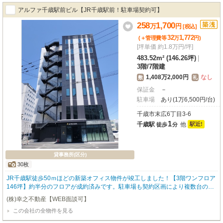
アルファ千歳駅前ビル【JR千歳駅前！駐車場契約可】
258
1,700
万
円
[税込]
32
1,772
(＋管理費等
万
円
)
[坪単価 約1.8万円/坪]
483.52m² (146.26坪)
|
3階
/
7階建
1,408万2,000円
なし
敷
礼
保証金
－
駐車場
あり(1万6,500円/台)
千歳市末広6丁目3-6
1
千歳駅
他
駅近!
徒歩
分
貸事務所(区分)
30枚
JR千歳駅徒歩50ｍほどの新築オフィス物件が竣工しました！【3階ワンフロア
146坪】約半分のフロアが成約済みです。駐車場も契約区画により複数台の契
約もご相談可能です。現在の募集区画は13坪、41坪、52坪、80坪、146坪と
(株)幸之不動産【WEB面談可】
なっております。※区画分割、増床もご相談ください！【OAフロア、エレベ
この会社の全物件を見る
ーター2基、1階に喫煙室あり】契約期間：定期借家3年～。お気軽にお問合せ
下さいませ！ 【土日祝も営業しております！】