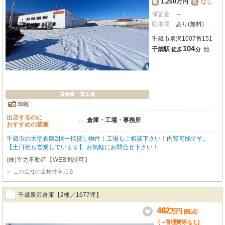
1,260万円
なし
敷
礼
保証金
－
駐車場
あり(無料)
千歳市泉沢1007番151
104
千歳駅
他
徒歩
分
貸倉庫・貸工場
30枚
出店するのに
…
倉庫・工場・事務所
おすすめの業種
千歳市の大型倉庫2棟一括貸し物件！工場もご相談下さい！内覧可能です。
【土日祝も営業しています】 お気軽にお問合せ下さい！
(株)幸之不動産【WEB面談可】
この会社の全物件を見る
千歳泉沢倉庫【2棟／1677坪】
462
万
円
[税込]
(＋管理費等
なし
)