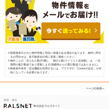
※検索後表示された物件情報と現況に相違がある場合があります。物件に関す
るお問合せは、各不動産会社様に直接ご連絡ください。
※物件ごとの「見られた数(PV数)」「検討人数(マイリスト追加数)」は、一定
期間の集計数値であり変動します(掲載時からの累計数値ではありません)。
※検索条件保存・読込機能を利用するには、ブラウザの「Cookieの設定」が有
効になっている必要があります。
ページの先頭へ