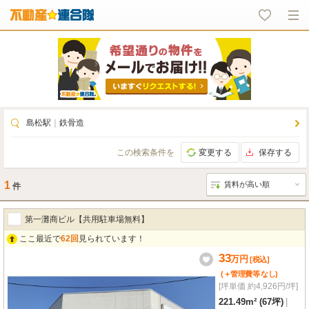
島松駅
｜
鉄骨造
この検索条件を
変更する
保存する
1
件
第一灘商ビル【共用駐車場無料】
ここ最近で
62回
見られています！
33
万
円
[税込]
(＋管理費等
なし
)
[坪単価 約4,926円/坪]
221.49m² (67坪)
|