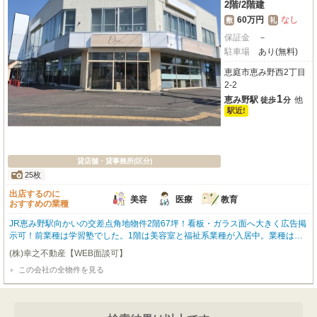
2階
/
2階建
60万円
なし
敷
礼
保証金
－
駐車場
あり(無料)
恵庭市恵み野西2丁目
2-2
1
恵み野駅
他
徒歩
分
駅近!
貸店舗・貸事務所(区分)
25枚
出店するのに
美容
医療
教育
おすすめの業種
JR恵み野駅向かいの交差点角地物件2階67坪！看板・ガラス面へ大きく広告掲
示可！前業種は学習塾でした。1階は美容室と福祉系業種が入居中。業種は都
度ご確認ください！ 【土日祝も営業中】 内覧可能です。お気軽にお問合せ下
(株)幸之不動産【WEB面談可】
さい！【貸主様への直接連絡はお控えください。お問合せは弊社までご連絡く
この会社の全物件を見る
ださい】