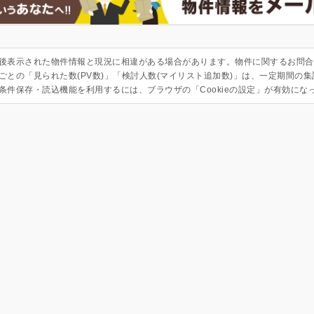
後表示された物件情報と現況に相違がある場合があります。物件に関するお問合
ごとの「見られた数(PV数)」「検討人数(マイリスト追加数)」は、一定期間の
条件保存・読込機能を利用するには、ブラウザの「Cookieの設定」が有効にな