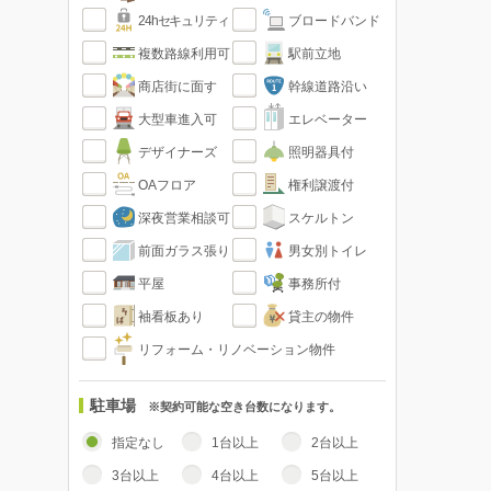
24hセキュリティ
ブロードバンド
複数路線利用可
駅前立地
商店街に面す
幹線道路沿い
大型車進入可
エレベーター
デザイナーズ
照明器具付
OAフロア
権利譲渡付
深夜営業相談可
スケルトン
前面ガラス張り
男女別トイレ
平屋
事務所付
袖看板あり
貸主の物件
リフォーム・リノベーション物件
駐車場
※契約可能な空き台数になります。
指定なし
1台以上
2台以上
3台以上
4台以上
5台以上