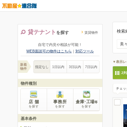
検索
貸テナント
を探す
賃貸物件
美
自宅で内見や相談が可能！
WEB面談可の物件はこちら
｜
対応ツール
▼表示レ
新着
指定なし
1日以内
3日以内
7日以内
物件
2
物件種別
チェッ
店 舗
事務所
倉庫･工場
等
を探す
を探す
を探す
基本条件