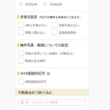
10日以内
14日以内
非表示設定
※以下の物件を非表示にできます。
1枚も写真がない
外観写真がない
間取り図がない
定期借家契約
物件写真・動画についての設定
写真が充実している物件（10枚以上）
動画がある物件
WEB面談対応可
WEB面談対応可
不動産会社で絞り込む