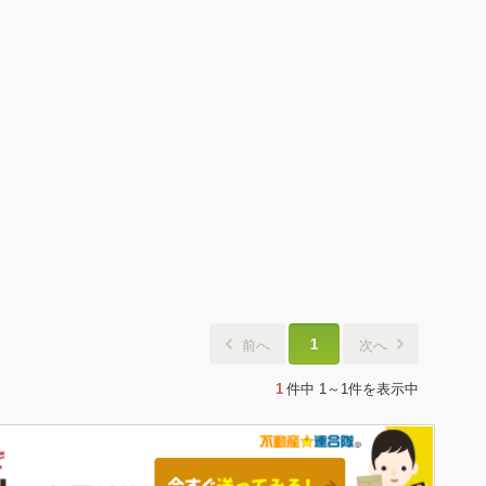
1
前へ
次へ
1
件中
1～1件
を表示中