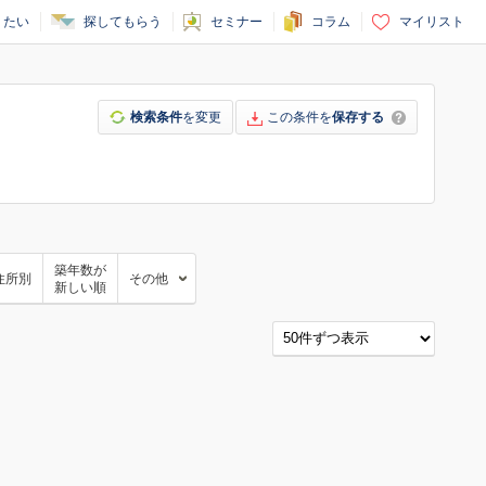
りたい
探してもらう
セミナー
コラム
マイリスト
検索条件
を変更
この条件を
保存する
築年数が
住所別
その他
新しい順