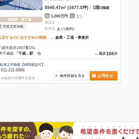
5545.47m² (1677.5坪)
|
1階
/
2階建
1,260万円
なし
敷
礼
貸倉庫・貸工場
保証金
－
写真充実30枚
駐車場
あり(無料)
出店するのにおすすめの業種
…
倉庫・工場・事務所
千歳市泉沢1007番151
104
JR千歳線
「千歳」駅
他
…
徒歩
分
(株)幸之不動産【WEB面談可】
011-211-6966
お問合せ
物件詳細を見る
この会社の全物件を見る