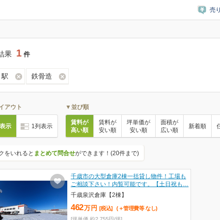
売
1
結果
件
々駅
鉄骨造
イアウト
▼並び順
賃料が
賃料が
坪単価が
面積が
列表示
1列表示
新着順
高い順
安い順
安い順
広い順
クをいれると
まとめて問合せ
ができます！(20件まで)
千歳市の大型倉庫2棟一括貸し物件！工場も
ご相談下さい！内覧可能です。【土日祝も…
千歳泉沢倉庫【2棟】
462
万
円
[税込]
(＋管理費等
なし
)
[坪単価 約2,755円/坪]