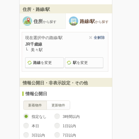
住所・路線/駅
住所
路線/駅
から探す
から探す
現在選択中の路線/駅
全解除
JR千歳線
美々駅
路線
を変更
駅
を変更
情報公開日・非表示設定・その他
情報公開日
新着物件
更新物件
指定なし
3時間以内
本日
1日以内
3日以内
7日以内