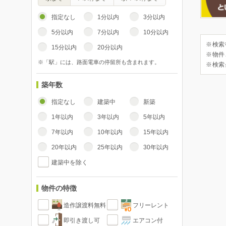
指定なし
1分以内
3分以内
5分以内
7分以内
10分以内
※検索
15分以内
20分以内
※物件
※「駅」には、路面電車の停留所も含まれます。
※検索
築年数
指定なし
建築中
新築
1年以内
3年以内
5年以内
7年以内
10年以内
15年以内
20年以内
25年以内
30年以内
建築中を除く
物件の特徴
造作譲渡料無料
フリーレント
即引き渡し可
エアコン付