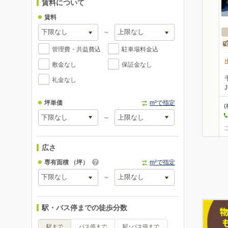
賃料について
賃料
～
管理費・共益費込
駐車場料金込
敷金なし
保証金なし
礼金なし
坪単価
m²で指定
～
広さ
専有面積
（坪）
m²で指定
～
駅・バス停までの徒歩分数
駅まで
バス停まで
駅･バス停まで