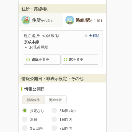
住所・路線/駅
住所
路線/駅
から探す
から探す
現在選択中の路線/駅
全解除
京成本線
お花茶屋駅
路線
を変更
駅
を変更
情報公開日・非表示設定・その他
情報公開日
新着物件
更新物件
指定なし
3時間以内
本日
1日以内
3日以内
7日以内