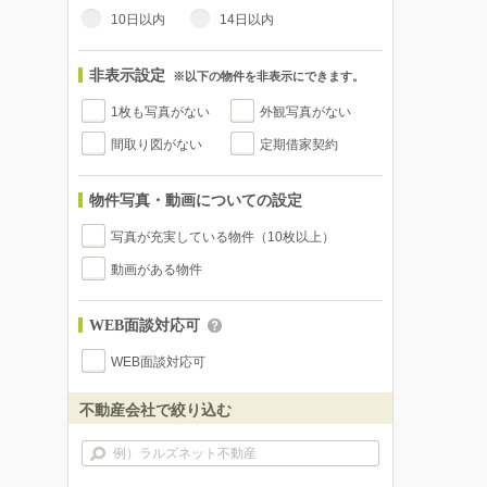
10日以内
14日以内
非表示設定
※以下の物件を非表示にできます。
1枚も写真がない
外観写真がない
間取り図がない
定期借家契約
物件写真・動画についての設定
写真が充実している物件（10枚以上）
動画がある物件
WEB面談対応可
WEB面談対応可
不動産会社で絞り込む