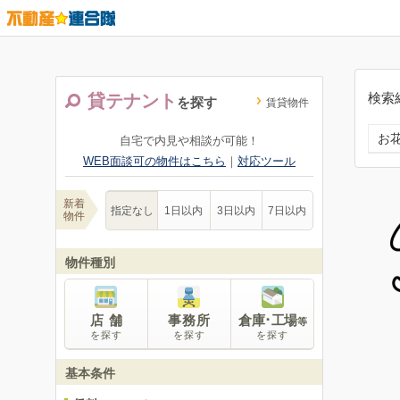
検索
貸テナント
を探す
賃貸物件
お
自宅で内見や相談が可能！
WEB面談可の物件はこちら
｜
対応ツール
新着
指定なし
1日以内
3日以内
7日以内
物件
物件種別
店 舗
事務所
倉庫･工場
等
を探す
を探す
を探す
基本条件