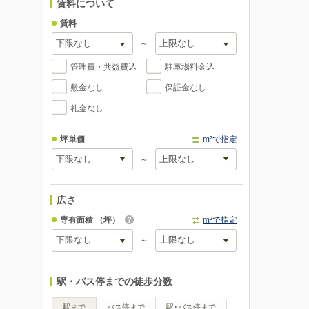
賃料について
賃料
～
管理費・共益費込
駐車場料金込
敷金なし
保証金なし
礼金なし
坪単価
m²で指定
～
広さ
専有面積
（坪）
m²で指定
～
駅・バス停までの徒歩分数
駅まで
バス停まで
駅･バス停まで