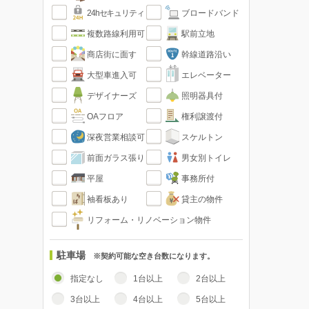
24hセキュリティ
ブロードバンド
複数路線利用可
駅前立地
商店街に面す
幹線道路沿い
大型車進入可
エレベーター
デザイナーズ
照明器具付
OAフロア
権利譲渡付
深夜営業相談可
スケルトン
前面ガラス張り
男女別トイレ
平屋
事務所付
袖看板あり
貸主の物件
リフォーム・リノベーション物件
駐車場
※契約可能な空き台数になります。
指定なし
1台以上
2台以上
3台以上
4台以上
5台以上