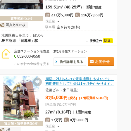
159.51m² (48.25坪)
|
3階
/
7階建
233万5,300円
116万7,650円
敷
礼
貸事務所(区分)
保証金
－
写真充実16枚
駐車場
空き待ち(無料)
荒川区東日暮里５丁目50-8
2
JR常磐線
「日暮里」駅
駅近!
…
徒歩
分
店舗ステーション名古屋 (株)お部屋ステーション
052-838-9558
お問合せ
物件詳細を見る
この会社の全物件を見る
周辺に2駅あるので電車通勤しやすいです。
初期費用として礼金は1ヶ月分かかります。
佐藤ビル（東日暮里）
8
5,000
万
円
[税込]
(＋管理費等
5,000
円
)
[坪単価 約1.0万円/坪]
27m² (8.16坪)
|
1階
/
4階建
17万円
8万5,000円
敷
礼
貸店舗・貸事務所(区分)
保証金
－
2枚