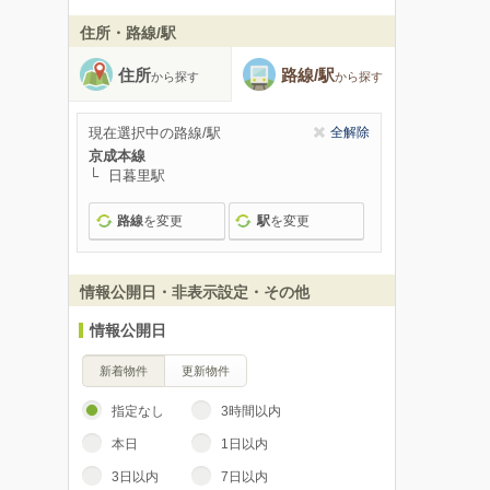
住所・路線/駅
住所
路線/駅
から探す
から探す
現在選択中の路線/駅
全解除
京成本線
日暮里駅
路線
を変更
駅
を変更
情報公開日・非表示設定・その他
情報公開日
新着物件
更新物件
指定なし
3時間以内
本日
1日以内
3日以内
7日以内