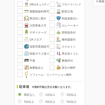
※検索
24hセキュリティ
ブロードバンド
複数路線利用可
駅前立地
商店街に面す
幹線道路沿い
大型車進入可
エレベーター
デザイナーズ
照明器具付
OAフロア
権利譲渡付
深夜営業相談可
スケルトン
前面ガラス張り
男女別トイレ
平屋
事務所付
袖看板あり
貸主の物件
リフォーム・リノベーション物件
駐車場
※契約可能な空き台数になります。
指定なし
1台以上
2台以上
3台以上
4台以上
5台以上