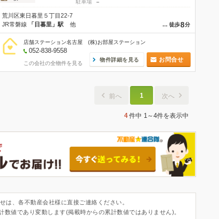
駐車場
－
荒川区東日暮里５丁目22-7
8
JR常磐線
「日暮里」駅
他
…
徒歩
分
店舗ステーション名古屋 (株)お部屋ステーション
052-838-9558
お問合せ
物件詳細を見る
この会社の全物件を見る
1
前へ
次へ
4
件中
1～4件
を表示中
せは、各不動産会社様に直接ご連絡ください。
集計数値であり変動します(掲載時からの累計数値ではありません)。