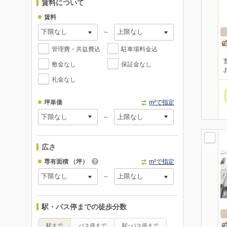
賃料について
賃料
～
管理費・共益費込
駐車場料金込
敷金なし
保証金なし
礼金なし
坪単価
m²で指定
～
広さ
専有面積
（坪）
m²で指定
～
駅・バス停までの徒歩分数
駅まで
バス停まで
駅･バス停まで