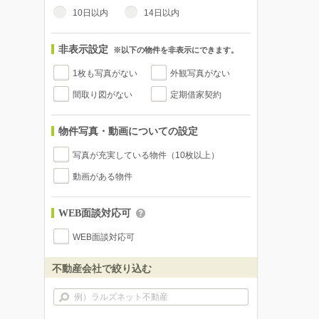
10日以内
14日以内
非表示設定
※以下の物件を非表示にできます。
1枚も写真がない
外観写真がない
間取り図がない
定期借家契約
物件写真・動画についての設定
写真が充実している物件（10枚以上）
動画がある物件
WEB面談対応可
WEB面談対応可
不動産会社で絞り込む