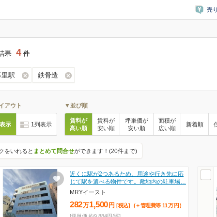
売
4
結果
件
暮里駅
鉄骨造
イアウト
▼並び順
賃料が
賃料が
坪単価が
面積が
列表示
1列表示
新着順
高い順
安い順
安い順
広い順
クをいれると
まとめて問合せ
ができます！(20件まで)
近くに駅が2つあるため、用途や行き先に応
じて駅を選べる物件です。敷地内の駐車場…
MRYイースト
282
1,500
万
円
[税込]
(＋管理費等
11
万
円
)
[坪単価 約9,884円/坪]