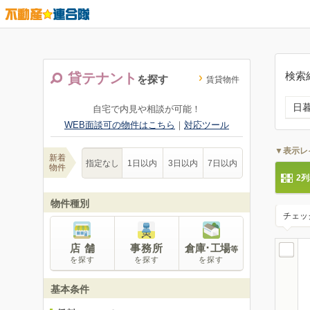
検索
貸テナント
を探す
賃貸物件
日
自宅で内見や相談が可能！
WEB面談可の物件はこちら
｜
対応ツール
▼表示レ
新着
指定なし
1日以内
3日以内
7日以内
物件
2
物件種別
チェッ
店 舗
事務所
倉庫･工場
等
を探す
を探す
を探す
基本条件