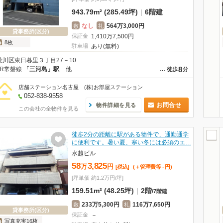
943.79m² (285.49坪)
|
6階建
なし
564万3,000円
敷
礼
貸事務所(区分)
保証金
1,410
万
7,500
円
8枚
駐車場
あり(無料)
荒川区東日暮里３丁目27－10
8
JR常磐線
「三河島」駅
他
…
徒歩
分
店舗ステーション名古屋 (株)お部屋ステーション
052-838-9558
お問合せ
物件詳細を見る
この会社の全物件を見る
徒歩2分の距離に駅がある物件で、通勤通学
に便利です。暑い夏、寒い冬には必須のエ…
水越ビル
58
3,825
万
円
[税込]
(＋管理費等
-
円
)
[坪単価 約1.2万円/坪]
159.51m² (48.25坪)
|
2階
/
7階建
233万5,300円
116万7,650円
敷
礼
貸事務所(区分)
保証金
－
写真充実16枚