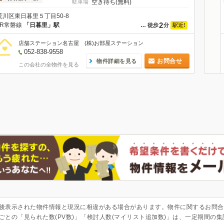
駐車場
空き待ち(無料)
荒川区東日暮里５丁目50-8
2
JR常磐線
「日暮里」駅
駅近!
…
徒歩
分
店舗ステーション名古屋 (株)お部屋ステーション
052-838-9558
お問合せ
物件詳細を見る
この会社の全物件を見る
後表示された物件情報と現況に相違がある場合があります。物件に関するお問合
ごとの「見られた数(PV数)」「検討人数(マイリスト追加数)」は、一定期間の