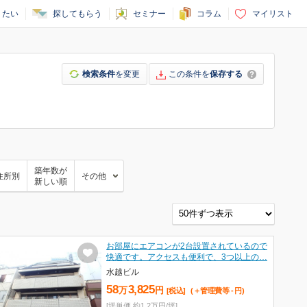
りたい
探してもらう
セミナー
コラム
マイリスト
検索条件
を変更
この条件を
保存する
築年数が
住所別
その他
新しい順
お部屋にエアコンが2台設置されているので
快適です。アクセスも便利で、3つ以上の…
水越ビル
58
3,825
万
円
[税込]
(＋管理費等
-
円
)
[坪単価 約1.2万円/坪]