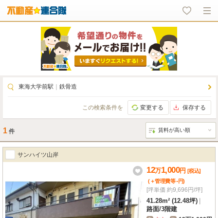
東海大学前駅
｜
鉄骨造
この検索条件を
変更する
保存する
1
件
サンハイツ山岸
12
1,000
万
円
[税込]
-
(＋管理費等
円
)
[坪単価 約9,696円/坪]
41.28m² (12.48坪)
|
路面
/
3階建