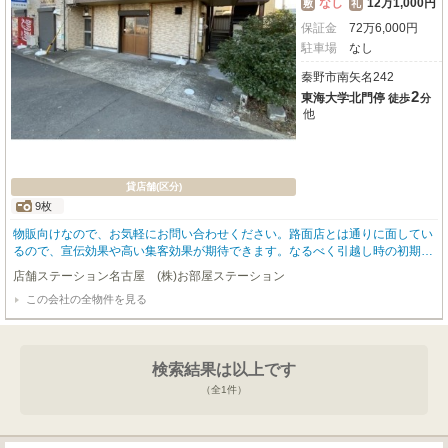
なし
12万1,000円
敷
礼
保証金
72
万
6,000
円
駐車場
なし
秦野市南矢名242
2
東海大学北門停
徒歩
分
他
貸店舗(区分)
9枚
物販向けなので、お気軽にお問い合わせください。路面店とは通りに面してい
るので、宣伝効果や高い集客効果が期待できます。なるべく引越し時の初期費
用を抑えたい方にオススメする礼金1か月のみの物件です。
店舗ステーション名古屋 (株)お部屋ステーション
この会社の全物件を見る
検索結果は以上です
（全
1
件）