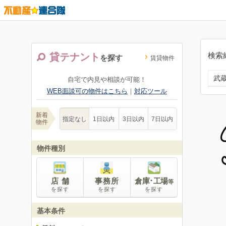
検索
貸テナント
を探す
賃貸物件
武
自宅で内見や相談が可能！
WEB面談可の物件はこちら
｜
対応ツール
新着
指定なし
1日以内
3日以内
7日以内
物件
物件種別
店 舗
事務所
倉庫･工場
等
を探す
を探す
を探す
基本条件