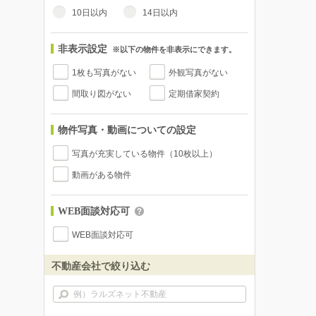
10日以内
14日以内
非表示設定
※以下の物件を非表示にできます。
1枚も写真がない
外観写真がない
間取り図がない
定期借家契約
物件写真・動画についての設定
写真が充実している物件（10枚以上）
動画がある物件
WEB面談対応可
WEB面談対応可
不動産会社で絞り込む