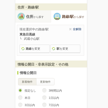
住所・路線/駅
住所
路線/駅
から探す
から探す
現在選択中の路線/駅
全解除
東急目黒線
武蔵小山駅
路線
を変更
駅
を変更
情報公開日・非表示設定・その他
情報公開日
新着物件
更新物件
指定なし
3時間以内
本日
1日以内
3日以内
7日以内