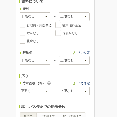
賃料について
賃料
～
管理費・共益費込
駐車場料金込
敷金なし
保証金なし
礼金なし
坪単価
m²で指定
～
広さ
専有面積
（坪）
m²で指定
～
駅・バス停までの徒歩分数
駅まで
バス停まで
駅･バス停まで