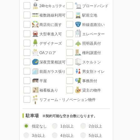
24hセキュリティ
ブロードバンド
複数路線利用可
駅前立地
商店街に面す
幹線道路沿い
大型車進入可
エレベーター
デザイナーズ
照明器具付
OAフロア
権利譲渡付
深夜営業相談可
スケルトン
前面ガラス張り
男女別トイレ
平屋
事務所付
袖看板あり
貸主の物件
リフォーム・リノベーション物件
駐車場
※契約可能な空き台数になります。
指定なし
1台以上
2台以上
3台以上
4台以上
5台以上