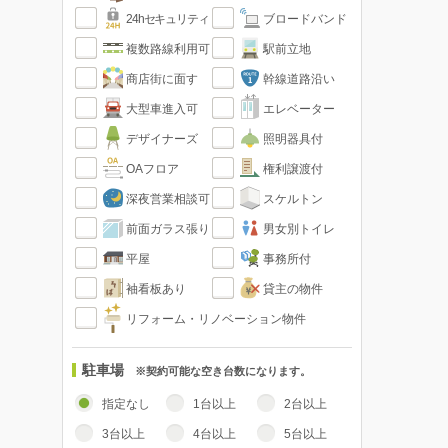
24hセキュリティ
ブロードバンド
複数路線利用可
駅前立地
商店街に面す
幹線道路沿い
大型車進入可
エレベーター
デザイナーズ
照明器具付
OAフロア
権利譲渡付
深夜営業相談可
スケルトン
前面ガラス張り
男女別トイレ
平屋
事務所付
袖看板あり
貸主の物件
リフォーム・リノベーション物件
駐車場
※契約可能な空き台数になります。
指定なし
1台以上
2台以上
3台以上
4台以上
5台以上