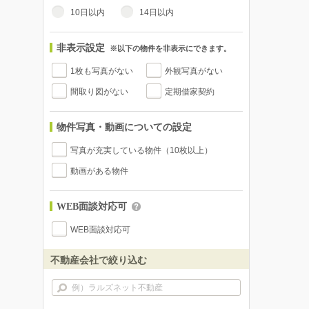
10日以内
14日以内
非表示設定
※以下の物件を非表示にできます。
1枚も写真がない
外観写真がない
間取り図がない
定期借家契約
物件写真・動画についての設定
写真が充実している物件（10枚以上）
動画がある物件
WEB面談対応可
WEB面談対応可
不動産会社で絞り込む