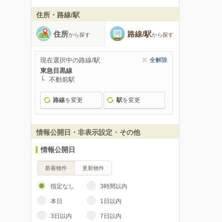
住所・路線/駅
住所
路線/駅
から探す
から探す
現在選択中の路線/駅
全解除
東急目黒線
不動前駅
路線
を変更
駅
を変更
情報公開日・非表示設定・その他
情報公開日
新着物件
更新物件
指定なし
3時間以内
本日
1日以内
3日以内
7日以内