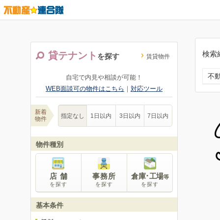
検索
貸テナント
を探す
賃貸物件
不
自宅で内見や相談が可能！
WEB面談可の物件はこちら
｜
対応ツール
新着
指定なし
1日以内
3日以内
7日以内
物件
物件種別
店 舗
事務所
倉庫･工場
等
を探す
を探す
を探す
基本条件