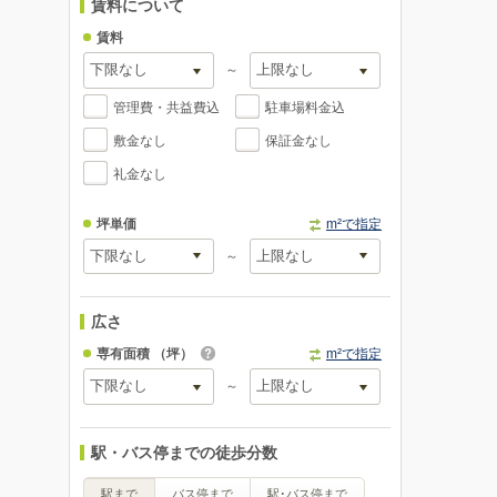
賃料について
賃料
～
管理費・共益費込
駐車場料金込
敷金なし
保証金なし
礼金なし
坪単価
m²で指定
～
広さ
専有面積
（坪）
m²で指定
～
駅・バス停までの徒歩分数
駅まで
バス停まで
駅･バス停まで