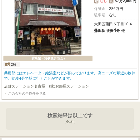
なし
57万2,000円
敷
礼
保証金
286
万
円
駐車場
なし
大田区蒲田５丁目10-4
4
蒲田駅
他
徒歩
分
貸店舗・貸事務所(区分)
2枚
共用部にはエレベータ・給湯室などが揃っております。高ニーズな駅近の物件
で、徒歩4分で駅に行くことができます。
店舗ステーション名古屋 (株)お部屋ステーション
この会社の全物件を見る
検索結果は以上です
（全
1
件）