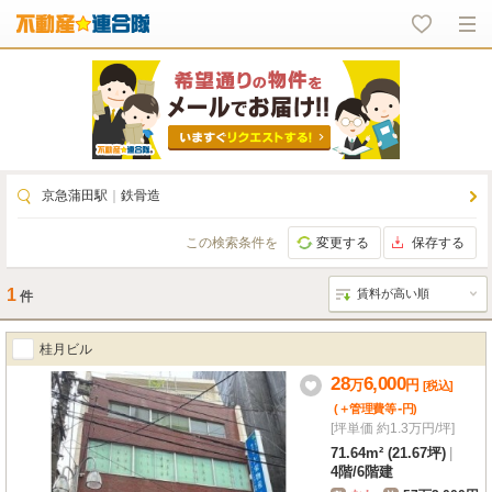
京急蒲田駅
｜
鉄骨造
この検索条件を
変更する
保存する
1
件
桂月ビル
28
6,000
万
円
[税込]
-
(＋管理費等
円
)
[坪単価 約1.3万円/坪]
71.64m² (21.67坪)
|
4階
/
6階建